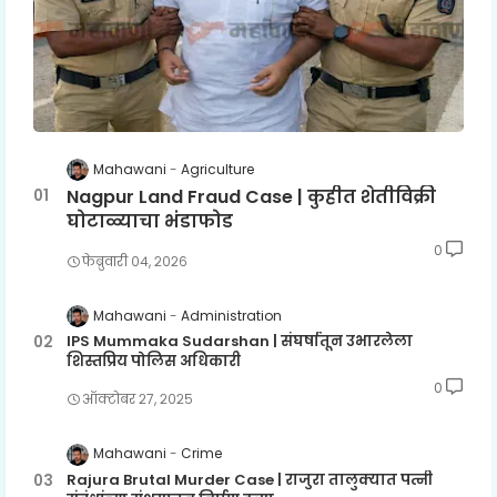
Mahawani
Agriculture
Nagpur Land Fraud Case | कुहीत शेतीविक्री
घोटाळ्याचा भंडाफोड
0
फेब्रुवारी ०४, २०२६
Mahawani
Administration
IPS Mummaka Sudarshan | संघर्षातून उभारलेला
शिस्तप्रिय पोलिस अधिकारी
0
ऑक्टोबर २७, २०२५
Mahawani
Crime
Rajura Brutal Murder Case | राजुरा तालुक्यात पत्नी