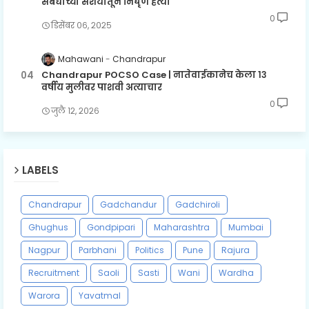
संबंधांच्या संशयातून निर्घृण हत्या
0
डिसेंबर ०६, २०२५
Mahawani
Chandrapur
Chandrapur POCSO Case | नातेवाईकानेच केला १३
वर्षीय मुलीवर पाशवी अत्याचार
0
जुलै १२, २०२६
LABELS
Chandrapur
Gadchandur
Gadchiroli
Ghughus
Gondpipari
Maharashtra
Mumbai
Nagpur
Parbhani
Politics
Pune
Rajura
Recruitment
Saoli
Sasti
Wani
Wardha
Warora
Yavatmal