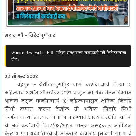
महावाणी - विरेंद्र पुणेकर
Women Reservation Bill | महिला आरक्षणाच्या नावाखाली ‘डी-लिमिटेशन’चा
खेळ?
२२ ऑगस्ट २०२३
चंद्रपुर :- येथील दुर्गापुर ग्रा.पं. कर्मचाऱ्याचे गेल्या 10
महिन्याचे अर्थात ऑक्टोबर 2022 पासून मासिक वेतन देण्यात
आलेले नसून कर्मचाऱ्याचे 18 महिन्यापासून भविष्य निर्वाह
निधी कपात करुन देखील तो भविष्य निर्वाह निधी
कर्मचाऱ्याच्या खात्यात जमा न करण्यात आल्यासंदर्भात ग्रा. पं.
चे सर्व कर्मचारी दि.17/08/2023 पासून असहकार आंदोलन
केले. आपण सदर विषयाची तात्काळ दखल घेवून दोषी ग्रा. पं. चे