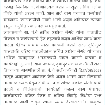
कर्मचाऱ्याचे वेतन वेळेवर करुन त्यांच्या भविष्य निर्वाह निधी
दरमहा नियमित भरणे आवश्यक असताना सुद्धा सचिव अशोक
जेंगठे यांनी भरला नाही. आज सर्व ग्राम पंचायत कर्मचारी
यांच्यावर उपासमारीची पाळी आली असून भविष्यात त्यांच्या
हातून अनुचित प्रकार देखील घडू शकतो.
त्याचप्रमाणे ग्रा. पं.चे सचिव अशोक जेंगठे यांना गावातील
विकास व कर्मचाऱ्याचे हित महत्वाचे नसून आर्थिक स्वार्थ कसा
करता येईल? याचीच जास्त काळजी असते. सदर वृत्तिमुळे
यासंदर्भात वरिष्ठ पातळीवरून सचिव अशोक जेंगठे यांच्यावर
आर्थिक व्यवहारात अपरातफरी बाबत कारणे दाखवा व
कार्यवाही सुरु आहे. ग्राम पंचायत, दुर्गापुर येथील कर्मचारी सदर
विषयाच्या मागणीसाठी ग्रा. पं. चे सर्व कर्मचारी दि.17/08/2023
पासून असहकार आंदोलन केले असून आपण सदर विषयाची
तात्काळ दखल घेवून दोषी ग्रा. पं. चे सचिव अशोक जेंगठे यांची
बदली व निलंबनाची कार्यवाही करुन ग्राम पंचायत,
कर्मचाऱ्याचे थकित वेतन व भविष्य निर्वाह निधीचा प्रश्न
तात्काळ मार्गी लावुन त्यांना न्याय देण्यासंदर्भात उपमुख्य