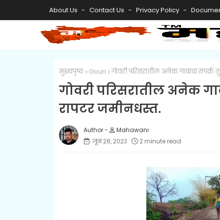
About Us
Contact Us
Privacy Policy
Documen
मुख्यपृष्ठ
Gouri
गोवरी परिसरातील अनेक गावांचा संपर्क तु
गोवरी परिसरातील अनेक गावां
रापटर जमीनधस्त.
Mahawani
जून २८, २०२३
2 minute read