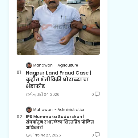
Mahawani
Agriculture
Nagpur Land Fraud Case |
कुहीत शेतीविक्री घोटाळ्याचा
भंडाफोड
फेब्रुवारी ०४, २०२६
0
Mahawani
Administration
IPS Mummaka Sudarshan |
संघर्षातून उभारलेला शिस्तप्रिय पोलिस
अधिकारी
ऑक्टोबर २७, २०२५
0