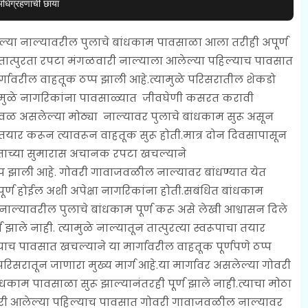
अधिग्रहणाची छाया
या नाल्यावरील पुलाचे बांधकाम पावसाळा आला तरीही अपूर्ण
ात्पुरता रपटा मंगळवारी नाल्याला आलेल्या पहिल्याच पावसात
्गावरील वाहतूक ठप्प झाली आहे.त्यामुळे परिसरातील शेकडो
 त्यामुळे नागरिकांना पावसाळ्यात जीवघेणी कसरत करावी
वळ असलेल्या मोठ्या नाल्यावर पुलाचे बांधकाम सुरू असून
 तयार करून त्यावरून वाहतूक सुरू होती.मात्र दोन दिवसापासून
ताच्या सुमारास अचानक रपटा खचल्याने
प झाली आहे. गोवरी गावाजवळील नाल्यावर बांधण्यात येत
 पूर्ण होईल अशी अपेक्षा नागरिकांना होती.सबंधित बांधकाम
 नाल्यावरील पुलाचे बांधकाम पूर्ण करू असे लेखी आश्वासन दिले
 झाले नाही. त्यामुळे नाल्यातून तात्पुरत्या स्वरूपाचा तयार
च पावसात खचल्याने या मार्गावरील वाहतूक पूर्णपणे ठप्प
सरातून जाणारा मुख्य मार्ग आहे.या मार्गावर असलेल्या गोवरी
काम पावसाळा सुरू झाल्यानंतरही पूर्ण झाले नाही.त्याचा मोठा
ी आलेल्या पहिल्याच पावसात गोवरी गावाजवळील नाल्यावर