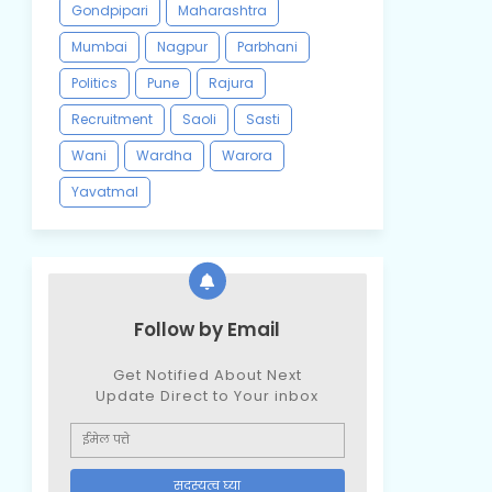
Gondpipari
Maharashtra
Mumbai
Nagpur
Parbhani
Politics
Pune
Rajura
Recruitment
Saoli
Sasti
Wani
Wardha
Warora
Yavatmal
Follow by Email
Get Notified About Next
Update Direct to Your inbox