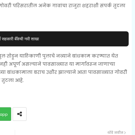
े गोवरी परिसरातील अनेक गावांचा राजुरा शहराशी संपर्क तुटला
ी सहकारी बँकेची नवी शाखा
ल तोडून याठिकाणी पुलाचे नव्याने बांधकाम करण्यात येत
ही अपूर्ण असल्याने पावसाळ्यात या मार्गावरून जाणाऱ्या
लाच्या बांधकामाला बराच उशीर झाल्याने आता पावसाळ्यात गोवरी
 तुटला आहे.
app
थोडे नवीन