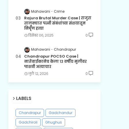
Mahawani
Crime
Rajura Brutal Murder Case | राजुरा
तालुक्यात पत्नी संबंधांच्या संशयातून
निर्घृण हत्या
डिसेंबर ०६, २०२५
0
Mahawani
Chandrapur
Chandrapur POCSO Case |
नातेवाईकानेच केला १३ वर्षीय मुलीवर
पाशवी अत्याचार
जुलै १२, २०२६
0
LABELS
Chandrapur
Gadchandur
Gadchiroli
Ghughus