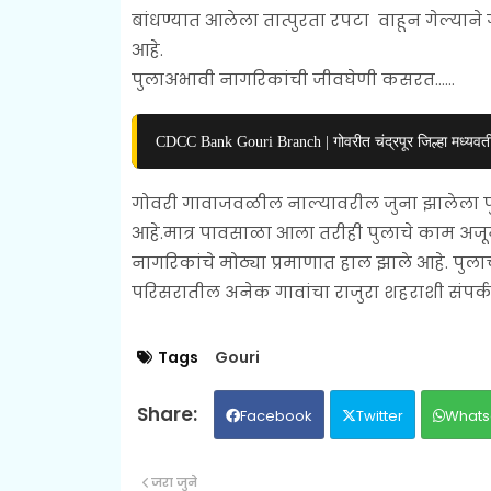
बांधण्यात आलेला तात्पुरता रपटा वाहून गेल्यान
आहे.
पुलाअभावी नागरिकांची जीवघेणी कसरत......
CDCC Bank Gouri Branch | गोवरीत चंद्रपूर जिल्हा मध्यवर्त
गोवरी गावाजवळील नाल्यावरील जुना झालेला पु
आहे.मात्र पावसाळा आला तरीही पुलाचे काम अजून
नागरिकांचे मोठ्या प्रमाणात हाल झाले आहे. पु
परिसरातील अनेक गावांचा राजुरा शहराशी संपर्क
Tags
Gouri
Facebook
Twitter
Whats
जरा जुने