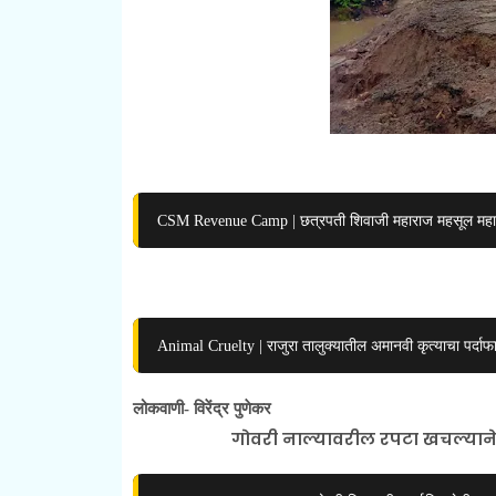
CSM Revenue Camp | छत्रपती शिवाजी महाराज महसूल महार
Animal Cruelty | राजुरा तालुक्यातील अमानवी कृत्याचा पर्दाफ
लोकवाणी- विरेंद्र पुणेकर
गोवरी नाल्यावरील रपटा खचल्याने