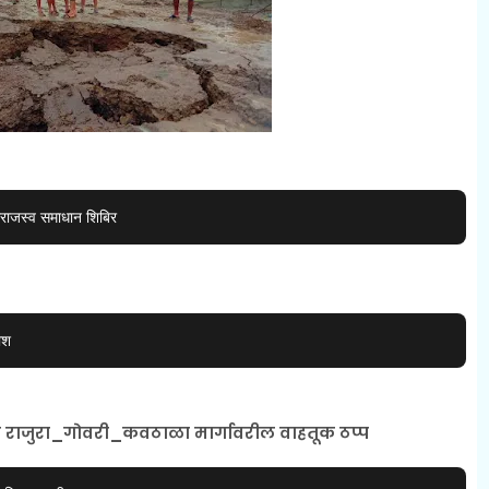
ाजस्व समाधान शिबिर
ाश
 राजुरा_गोवरी_कवठाळा मार्गावरील वाहतूक ठप्प