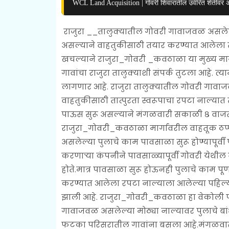
WCL Land Acquisition | गोवरी शिवारातील उर्वरित शेतीवर 
राजुरा __तालुक्यातील गोवरी गावाजवळ असलेल्
असल्याने वाहतुकीसाठी तयार करण्यात आलेला त
खचल्याने राजुरा_गोवरी _कवठाळा या मुख्य मार
गावांचा राजुरा तालुक्याशी संपर्क तुटला आहे.
लागणार आहे. राजुरा तालुक्यातील गोवरी गावाज
वाहतुकीसाठी तात्पुरता स्वरूपाचा रपटा नाल्यात
पाऊस सुरू असल्याने मंगळवारी सकाळी ८ वाज
राजुरा_गोवरी_कवठाळा मार्गावरील वाहतूक ठप्
असलेल्या पुलाचे काम पावसाळा सुरू होण्यापूर्वी
करणाऱ्या कंपनीने पावसाळ्यापूर्वी गोवरी येथील
होते.मात्र पावसाळा सुरू होऊनही पुलाचे काम पूर्ण
करण्यात आलेला रपटा नाल्याला आलेल्या पहिल्या
झाली आहे. राजुरा_गोवरी_कवठाळा हा वेकोली परि
गावाजवळ असलेल्या मोठ्या नाल्यावर पुलाचे बांध
फटका परिसरातील गावांना बसला आहे.मंगळवार