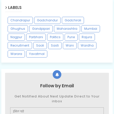
LABELS
Chandrapur
Gadchandur
Gadchiroli
Ghughus
Gondpipari
Maharashtra
Mumbai
Nagpur
Parbhani
Politics
Pune
Rajura
Recruitment
Saoli
Sasti
Wani
Wardha
Warora
Yavatmal
Follow by Email
Get Notified About Next Update Direct to Your
inbox