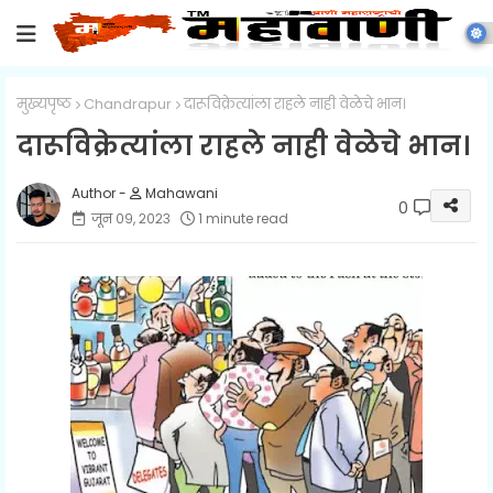
मुख्यपृष्ठ
Chandrapur
दारूविक्रेत्यांला राहले नाही वेळेचे भान।
दारूविक्रेत्यांला राहले नाही वेळेचे भान।
Mahawani
0
जून ०९, २०२३
1 minute read