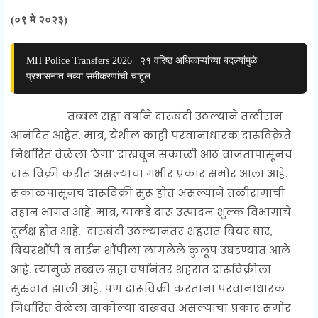
(०९ मे २०२३)
MH Police Transfers 2026 | २१ वरिष्ठ अधिकाऱ्यांच्या बदल्यांमुळे
प्रशासनात नव्या समीकरणांची चाहूल
तब्बल सहा वर्षाने दारूबंदी उठल्याने तळीराम
आनंदित आहेत. मात्र, येथील काही परवानाधारक दारूविक्रेते
निर्धारित वेळेला 'ठेंगा' दाखवून सकाळी आठ वाजतापासूनच
दारू विक्री करीत असल्याचा गंभीर प्रकार समोर आला आहे.
सकाळपासूनच दारूविक्री सुरू होत असल्याने तळीरामांची
तहान भागत आहे. मात्र, याकडे दारू उत्पादन शुल्क विभागाचे
दुर्लक्ष होत आहे. दारूबंदी उठल्यानंतर शहरात बियर बार,
बियरशॉपी व वाईन शॉपीला लागलेले कुलूप उघडण्यात आले
आहे. त्यामुळे तब्बल सहा वर्षांनंतर शहरात दारूविक्रीला
सुरुवात झाली आहे. पण दारूविक्री करताना परवानाधारक
निर्धारित वेळेला वाकोल्या दाखवत असल्याचा प्रकार समोर