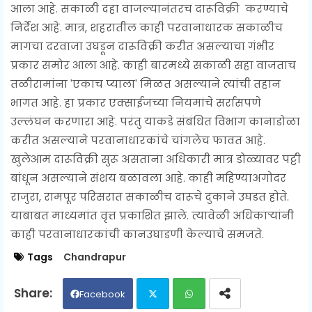
आला आहे. सकाळी दहा वाजल्यानंतरच दारूविक्री करण्याचे
निर्देश आहे. मात्र, शहरातील काही परवानाधारक सकाळीच
मागचा दरवाजा उघडून दारूविक्री करीत असल्याचा गंभीर
प्रकार समोर आला आहे. काही बारमध्ये सकाळी सहा वाजताच
तळीरामांना 'एकाच प्याला' मिळत असल्याने त्यांची तहान
भागत आहे. हा प्रकार एक्साईजच्या नियमांचे सर्रासपणे
उल्लंघन करणारा आहे. परंतु याकडे संबंधित विभाग कानाडोळा
करीत असल्याने परवानाधारकांचे चांगलेच फावत आहे.
खुलेआम दारूविक्री सुरू असताना अधिकारी मात्र डोळ्यावर पट्टी
बांधून असल्याने संशय बळावला आहे. काही महिण्याअगोदर
राजुरा, रामपूर परिसरात सकाळीच दारूचे दुकाने उघडत होते.
याबाबत माध्यमांत वृत्त प्रकाशित झाले. त्यावेळी अधिकाऱ्यांनी
काही परवानाधारकांची कानउघाडणी केल्याचे समजते.
Tags
Chandrapur
Facebook