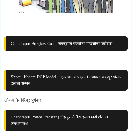
Chandrapur Burglary Case | चंद्रपूरात घरफोडी साखळीचा पर्दाफाश
Shivaji Kadam DGP Medal | महासंचालक पदकाने उंचावला चंद्रपूर पोलीस
दलाचा सन्मान
लोकवानि- विरेंद्र पुणेकर
Chandrapur Police Transfer | चंद्रपूर पोलीस दलात मोठी अंतर्गत
उलथापालथ