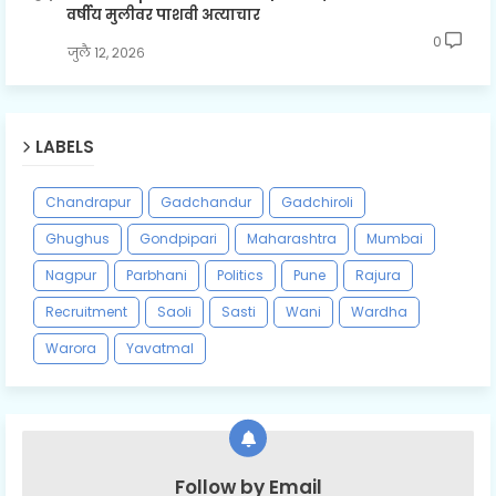
वर्षीय मुलीवर पाशवी अत्याचार
0
जुलै १२, २०२६
LABELS
Chandrapur
Gadchandur
Gadchiroli
Ghughus
Gondpipari
Maharashtra
Mumbai
Nagpur
Parbhani
Politics
Pune
Rajura
Recruitment
Saoli
Sasti
Wani
Wardha
Warora
Yavatmal
Follow by Email