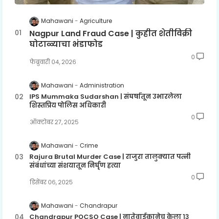
Mahawani
Agriculture
Nagpur Land Fraud Case | कुहीत शेतीविक्री
घोटाळ्याचा भंडाफोड
0
फेब्रुवारी ०४, २०२६
Mahawani
Administration
IPS Mummaka Sudarshan | संघर्षातून उभारलेला
शिस्तप्रिय पोलिस अधिकारी
0
ऑक्टोबर २७, २०२५
Mahawani
Crime
Rajura Brutal Murder Case | राजुरा तालुक्यात पत्नी
संबंधांच्या संशयातून निर्घृण हत्या
0
डिसेंबर ०६, २०२५
Mahawani
Chandrapur
Chandrapur POCSO Case | नातेवाईकानेच केला १३