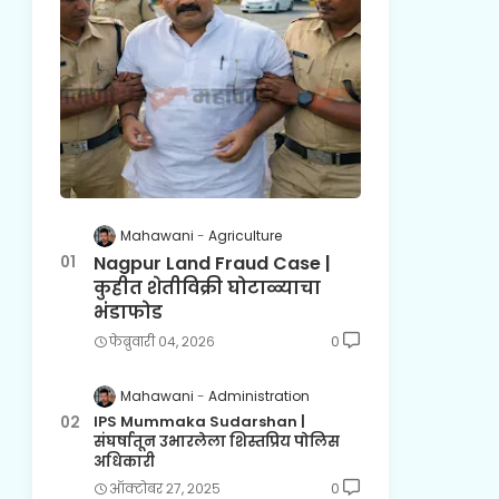
Mahawani
Agriculture
Nagpur Land Fraud Case |
कुहीत शेतीविक्री घोटाळ्याचा
भंडाफोड
फेब्रुवारी ०४, २०२६
0
Mahawani
Administration
IPS Mummaka Sudarshan |
संघर्षातून उभारलेला शिस्तप्रिय पोलिस
अधिकारी
ऑक्टोबर २७, २०२५
0