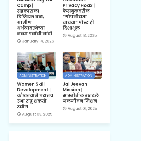
Camp |
Privacy Hoax |
सहकाराला
फेसबुकवरील
डिजिटल बळ;
“गोपनीयता
ग्रामीण
वाचवा” पोस्ट ही
अर्थव्यवस्थेच्या
दिशाभूल
नव्या पर्वाची नांदी
August 13, 2025
January 14, 2026
ADMINISTRATION
ADMINISTRATION
Women Skill
Jal Jeevan
Development |
Mission |
कौशल्याने घरातच
सास्तीतील रखडले
उभा राहू शकतो
जलजीवन मिशन
उद्योग
August 01, 2025
August 03, 2025