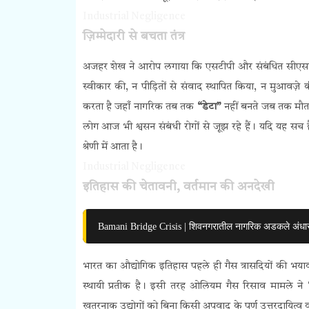
Industrial Negligence
ज़िम्मेदारी से बचता तंत्र
अजहर शेख ने आरोप लगाया कि एसटीपी और संबंधित सीएसटी
स्वीकार की, न पीड़ितों से संवाद स्थापित किया, न मुआवज
करता है जहाँ नागरिक तब तक
“डेटा”
नहीं बनते जब तक मौत
लोग आज भी श्वसन संबंधी रोगों से जूझ रहे हैं। यदि यह सच
श्रेणी में आता है।
Industrial Negligence
इतिहास की चेतावनी, वर्तमान की अनदेखी
Bamani Bridge Crisis | शिवनगरातील नागरिक अडकले अंधा
भारत का औद्योगिक इतिहास पहले ही गैस त्रासदियों की भय
स्थायी प्रतीक है। इसी तरह ओलियम गैस रिसाव मामले ने
खतरनाक उद्योगों को बिना किसी अपवाद के पूर्ण उत्तरदायित्