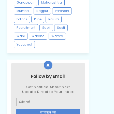
Gondpipari
Maharashtra
Mumbai
Nagpur
Parbhani
Politics
Pune
Rajura
Recruitment
Saoli
Sasti
Wani
Wardha
Warora
Yavatmal
Follow by Email
Get Notified About Next
Update Direct to Your inbox