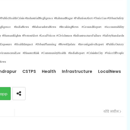
blicHealthCrisis #IndustrialNegligence #RahmatNagar #PollutionAlert #ToxicGas #UrbanSafety
Negligence #IndiaNews #MaharashtraNews #BreakingNews #GroundReport #Accountability
 #HumanRights #ProtestAlert #LocalVoices #CivicIssues #InfrastructureFailure #SafetyStandards
ToxicExposure #HealthImpact #UrbanPlanning #NewsUpdate #InvestigativeReport #PublicOutcry
vironmentalLaw #DisasterRisk #CommunityHealth #IndiaReport #CrisisInCity #VoiceOfPeople
News
ndrapur
CSTPS
Health
Infrastructure
LocalNews
app
थोडे नवीन