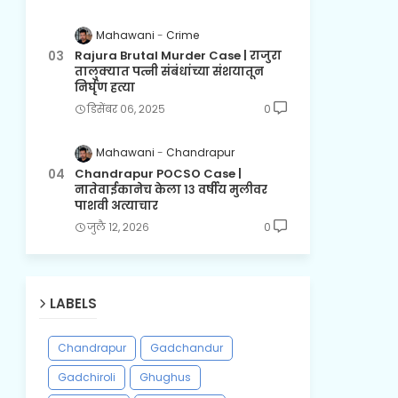
Mahawani
Crime
Rajura Brutal Murder Case | राजुरा
तालुक्यात पत्नी संबंधांच्या संशयातून
निर्घृण हत्या
डिसेंबर ०६, २०२५
0
Mahawani
Chandrapur
Chandrapur POCSO Case |
नातेवाईकानेच केला १३ वर्षीय मुलीवर
पाशवी अत्याचार
जुलै १२, २०२६
0
LABELS
Chandrapur
Gadchandur
Gadchiroli
Ghughus