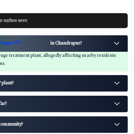
ंचा वाढदिवस साजरा
Nagar STP
in Chandrapur?
ge treatment plant, allegedly affecting nearby residents
ms.
 plant?
far?
 community?