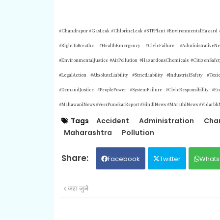
#Chandrapur #GasLeak #ChlorineLeak #STPPlant #EnvironmentalHazard #Pu
#RightToBreathe #HealthEmergency #CivicFailure #Administrative
#EnvironmentalJustice #AirPollution #HazardousChemicals #CitizenSafety
#LegalAction #AbsoluteLiability #StrictLiability #IndustrialSafety #
#DemandJustice #PeoplePower #SystemFailure #CivicResponsibility #En
#MahawaniNews #VeerPunekarReport #HindiNews #MArathiNews #Vidarbh
Tags
Accident
Administration
Cha
Maharashtra
Pollution
Facebook
Twitter
Whats
जरा जुने