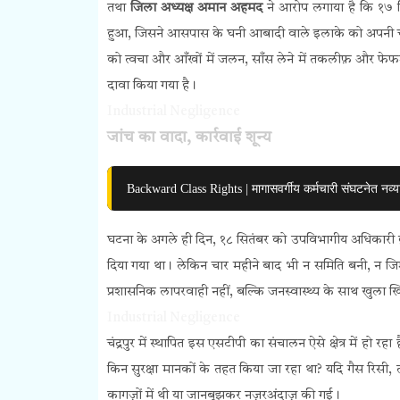
तथा
जिला अध्यक्ष अमान अहमद
ने आरोप लगाया है कि १७ स
हुआ, जिसने आसपास के घनी आबादी वाले इलाके को अपनी चपेट 
को त्वचा और आँखों में जलन, साँस लेने में तकलीफ़ और फेफड़ो
दावा किया गया है।
Industrial Negligence
जांच का वादा, कार्रवाई शून्य
Backward Class Rights | मागासवर्गीय कर्मचारी संघटनेत नव्या 
घटना के अगले ही दिन, १८ सितंबर को उपविभागीय अधिकारी द्व
दिया गया था। लेकिन चार महीने बाद भी न समिति बनी, न जिम
प्रशासनिक लापरवाही नहीं, बल्कि जनस्वास्थ्य के साथ खुला खि
Industrial Negligence
चंद्रपुर में स्थापित इस एसटीपी का संचालन ऐसे क्षेत्र में हो
किन सुरक्षा मानकों के तहत किया जा रहा था? यदि गैस रिसी, 
कागज़ों में थी या जानबूझकर नज़रअंदाज़ की गई।