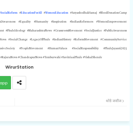
#
SocialReform
#
EducationForAll
#
WomenEducation
#SatyashodhakSamaj #BloodDonationCamp
cialAwareness #Equality #Humanity #Inspiration #IndianReformers #WomenEmpowerment
ent #PhuleIdeology #MaharashtraNews #GrassrootsMovement #SocialJustice #PublicAwareness
eNews #SocialChange #LegacyOfPhule #IndianHistory #ReformMovement #CommunityService
usiveSociety #PeopleMovement #HumanValues #SocialResponsibility #PhuleJayanti2025
#RajuraNews #ChandrapurNews #Temburwahi #SavitriaaiPhule #VishalShende
WirurStation
app
थोडे नवीन