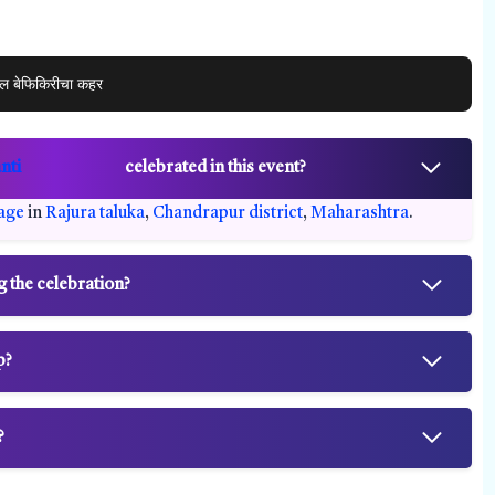
तील बेफिकिरीचा कहर
nti
celebrated in this event?
age
in
Rajura taluka
,
Chandrapur district
,
Maharashtra
.
g the celebration?
p?
?