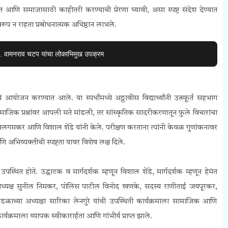
यात आणि समाजासाठी काहीतरी करण्याची प्रेरणा घ्यावी, असा स्पष्ट संदेश देण्यात
रूप न राहता प्रबोधनात्मक अधिष्ठान लाभले.
. वामनराव चटप यांचा लोकाभिमुख उपक्रम
ंचे आयोजन करण्यात आले. या स्पर्धांमध्ये अठ्ठावीस विद्यार्थ्यांनी उत्स्फूर्त सहभाग
 सामाजिक प्रश्नांवर आपली मते मांडली, तर सांस्कृतिक सादरीकरणातून फुले विचारांचा
. अलगमकर आणि विशाल शेंडे यांनी केले. परीक्षण करताना त्यांनी केवळ गुणांकनावर
ि अभिव्यक्तीची स्पष्टता यावर विशेष लक्ष दिले.
उपस्थित होते. उद्घाटक व मार्गदर्शक म्हणून विशाल शेंडे, मार्गदर्शक म्हणून हेमंत
्ती अध्यक्ष सुनील निमकर, पोलिस पाटील विनोद खणके, सदस्य राणीताई जयपूरकर,
्या अध्यक्षा सारिका लेनगुरे यांची उपस्थिती कार्यक्रमाला सामाजिक आणि
यक्रमाला व्यापक स्वीकारार्हता आणि गांभीर्य प्राप्त झाले.