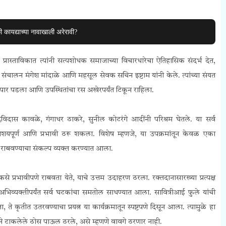
ी कायद्याच्या नावाखाली अरेरावी?
ले. प्रास्ताविकात त्यांनी सत्यशोधक समाजाच्या विचारधारेचा ऐतिहासिक संदर्भ देत,
संचालन मंगेश मांदाळे आणि महसूल सेवक सचिन इष्टाम यांनी केले. त्यांच्या संयत
ीत पार पडला आणि उपस्थितांचा रस अखेरपर्यंत टिकून राहिला.
 देविदास कावळे, गंगाधर ठाकरे, सुनील कोटरंगे आदींनी परिश्रम घेतले. या सर्व
ध, आशयपूर्ण आणि प्रभावी ठरू शकला. विशेष म्हणजे, या उपक्रमांतून केवळ एका
राबवण्याचा संकल्प व्यक्त करण्यात आला.
से प्रभावीपणे राबवता येते, याचे उत्तम उदाहरण ठरला. रक्तदानासारख्या प्रत्यक्ष
 अभिव्यक्तीपर्यंत सर्व घटकांचा समतोल साधण्यात आला. सावित्रीआई फुले यांची
े कृतीत उतरवण्याचा प्रयत्न या कार्यक्रमातून स्पष्टपणे दिसून आला. त्यामुळे हा
ने टाकलेले ठोस पाऊल ठरले, असे म्हणणे वावगे ठरणार नाही.