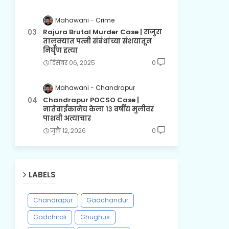
Mahawani
Crime
Rajura Brutal Murder Case | राजुरा
तालुक्यात पत्नी संबंधांच्या संशयातून
निर्घृण हत्या
डिसेंबर ०६, २०२५
0
Mahawani
Chandrapur
Chandrapur POCSO Case |
नातेवाईकानेच केला १३ वर्षीय मुलीवर
पाशवी अत्याचार
जुलै १२, २०२६
0
LABELS
Chandrapur
Gadchandur
Gadchiroli
Ghughus