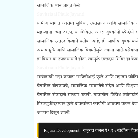
सामाजिक भान जागृत केले.
Savitriaai Phule Jayanti
ग्रामीण भागात आरोग्य सुविधा, रक्तसाठा आणि सामाजिक ज
महत्त्वाचा टप्पा ठरला. या शिबिरात अठरा युवकांनी स्वेच्छ
सामाजिक उत्तरदायित्वाचे प्रतीक आहे, ही जाणीव युवकांमध्ये
अभावामुळे आणि सामाजिक विषमतेमुळे ज्यांना आरोग्यसेवांपास
हा विचार या उपक्रमामागे होता. त्यामुळे रक्तदान शिबिर हा
Savitriaai Phule Jayanti
सायंकाळी सहा वाजता सावित्रीआई फुले आणि महात्मा जोतिबा
वैचारिक घोषवाक्ये, सामाजिक समानतेचे संदेश आणि शिक्षणा
वैचारिक संवादाचे माध्यम ठरली. गावातील विविध वयोगटांत
मिरवणुकीदरम्यान फुले दांपत्यांच्या कार्याची आठवण करून देणार
जाणीव दिसून आली.
Rajura Development | राजुरात तब्बल ₹१.९५ कोटींच्या विकास