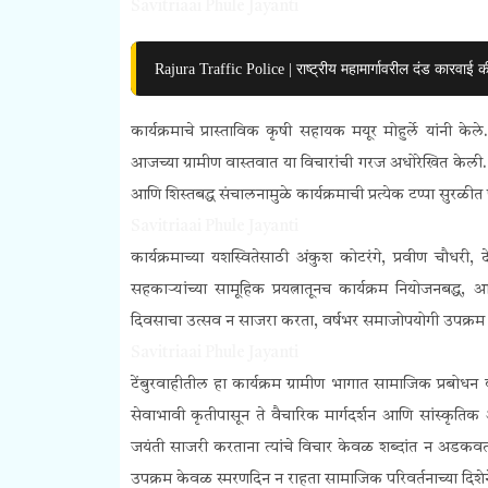
Savitriaai Phule Jayanti
Rajura Traffic Police | राष्ट्रीय महामार्गावरील दंड कारवाई क
कार्यक्रमाचे प्रास्ताविक कृषी सहायक मयूर मोहुर्ले यांनी के
आजच्या ग्रामीण वास्तवात या विचारांची गरज अधोरेखित केली. 
आणि शिस्तबद्ध संचालनामुळे कार्यक्रमाची प्रत्येक टप्पा सुरळ
Savitriaai Phule Jayanti
कार्यक्रमाच्या यशस्वितेसाठी अंकुश कोटरंगे, प्रवीण चौधरी,
सहकाऱ्यांच्या सामूहिक प्रयत्नातूनच कार्यक्रम नियोजनबद्
दिवसाचा उत्सव न साजरा करता, वर्षभर समाजोपयोगी उपक्रम 
Savitriaai Phule Jayanti
टेंबुरवाहीतील हा कार्यक्रम ग्रामीण भागात सामाजिक प्रबोधन क
सेवाभावी कृतीपासून ते वैचारिक मार्गदर्शन आणि सांस्कृतिक
जयंती साजरी करताना त्यांचे विचार केवळ शब्दांत न अडकवता, त
उपक्रम केवळ स्मरणदिन न राहता सामाजिक परिवर्तनाच्या दिशे