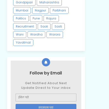
Gondpipari
Maharashtra
Mumbai
Nagpur
Parbhani
Politics
Pune
Rajura
Recruitment
Saoli
Sasti
Wani
Wardha
Warora
Yavatmal
Follow by Email
Get Notified About Next
Update Direct to Your inbox