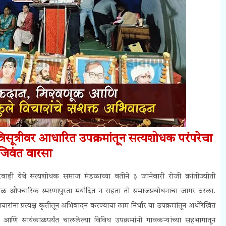
िसूत्रीवर आधारित उपक्रमांतून सत्यशोधक परंपरेचा
जिवंत वारसा
रवाही येथे सत्यशोधक समाज मंडळाच्या वतीने ३ जानेवारी रोजी क्रांतीज्योती
 केवळ औपचारिक स्मरणापुरता मर्यादित न राहता तो समाजप्रबोधनाचा जागर ठरला.
ारांना प्रत्यक्ष कृतीतून अभिवादन करण्याचा ठाम निर्धार या उपक्रमांतून अधोरेखित
णि सायंकाळपर्यंत चाललेल्या विविध उपक्रमांनी गावकऱ्यांच्या सहभागातून