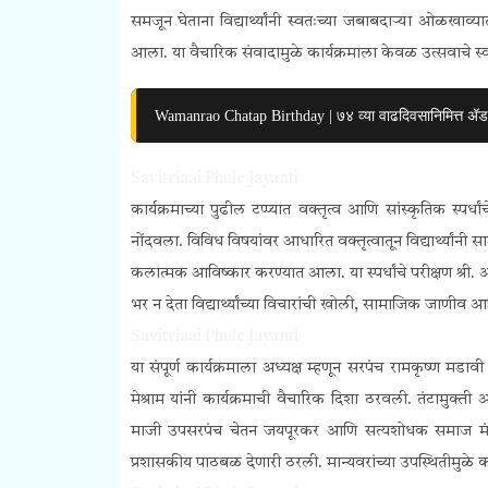
समजून घेताना विद्यार्थ्यांनी स्वतःच्या जबाबदाऱ्या ओळखाव्
आला. या वैचारिक संवादामुळे कार्यक्रमाला केवळ उत्सवाचे स्व
Wamanrao Chatap Birthday | ७४ व्या वाढदिवसानिमित्त ॲड
Savitriaai Phule Jayanti
कार्यक्रमाच्या पुढील टप्प्यात वक्तृत्व आणि सांस्कृतिक स्पर्धा
नोंदवला. विविध विषयांवर आधारित वक्तृत्वातून विद्यार्थ्यांनी
कलात्मक आविष्कार करण्यात आला. या स्पर्धांचे परीक्षण श्री
भर न देता विद्यार्थ्यांच्या विचारांची खोली, सामाजिक जाणीव आण
Savitriaai Phule Jayanti
या संपूर्ण कार्यक्रमाला अध्यक्ष म्हणून सरपंच रामकृष्ण मडावी 
मेश्राम यांनी कार्यक्रमाची वैचारिक दिशा ठरवली. तंटामुक
माजी उपसरपंच चेतन जयपूरकर आणि सत्यशोधक समाज मंडळाच
प्रशासकीय पाठबळ देणारी ठरली. मान्यवरांच्या उपस्थितीमुळे कार्