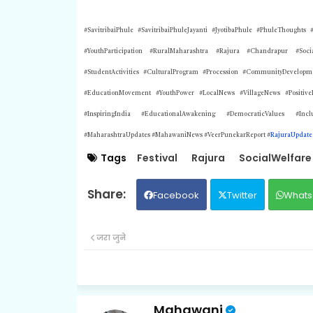
#SavitribaiPhule #SavitribaiPhuleJayanti #JyotibaPhule #PhuleThoughts 
#YouthParticipation #RuralMaharashtra #Rajura #Chandrapur #So
#StudentActivities #CulturalProgram #Procession #CommunityDevelopm
#EducationMovement #YouthPower #LocalNews #VillageNews #Positiv
#InspiringIndia #EducationalAwakening #DemocraticValues #Incl
#MaharashtraUpdates #MahawaniNews #VeerPunekarReport #
RajuraUpdate
Tags
Festival
Rajura
SocialWelfare
Facebook
Twitter
Whats
जरा जुने
Mahawani