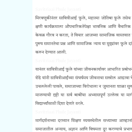
Savitriaai Phule Jayanti
मिरवणुकीनंतर सावित्रीआई फुले, महात्मा जोतिबा फुले तसेच इतर
क्षणी कार्यक्रमाला औपचारिकतेपेक्षा भावनिक आणि वैचारिक गां
केवळ गौरव न करता, ते विचार आजच्या सामाजिक वास्तवात कस
पुरुष समानतेचा प्रश्न आणि सामाजिक न्याय या मुद्द्यांवर फुले 
करून देण्यात आली.
Savitriaai Phule Jayanti
यानंतर सावित्रीआई फुले यांच्या जीवनकार्यावर आधारित प्रबोधना
शेंडे यांनी सावित्रीआईंच्या संघर्षमय जीवनाचा सखोल आढावा घेत विद
उचललेली पावले, समाजाच्या विरोधाला न जुमानता शाळा सुरू ठे
मानण्याची दृष्टी या सर्व बाबींचा अभ्यासपूर्ण उल्लेख य
विद्यार्थ्यांसाठी दिशा देणारे ठरले.
Savitriaai Phule Jayanti
मार्गदर्शनाच्या दरम्यान शिक्षण व्यवस्थेतील सध्याच्या आ
समाजातील अन्याय, अज्ञान आणि विषमता दूर करण्याचे प्रभावी