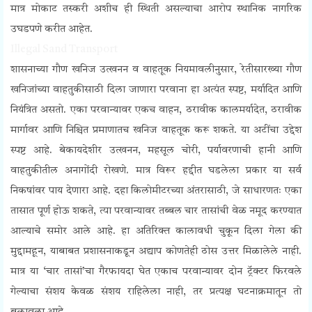
मात्र मोकाट तस्करी अशीच ही स्थिती असल्याचा आरोप स्थानिक नागरिक
उघडपणे करीत आहेत.
Illegal Sand Transport
शासनाच्या गौण खनिज उत्खनन व वाहतूक नियमावलीनुसार, रेतीसारख्या गौण
खनिजांच्या वाहतुकीसाठी दिला जाणारा परवाना हा अत्यंत स्पष्ट, मर्यादित आणि
नियंत्रित असतो. एका परवान्यावर एकच वाहन, ठरावीक कालमर्यादेत, ठरावीक
मार्गावर आणि निश्चित प्रमाणातच खनिज वाहतूक करू शकते. या अटींचा उद्देश
स्पष्ट आहे. बेकायदेशीर उत्खनन, महसूल चोरी, पर्यावरणाची हानी आणि
वाहतुकीतील अनागोंदी रोखणे. मात्र विरूर हद्दीत घडलेला प्रकार या सर्व
निकषांवर पाय देणारा आहे. दहा किलोमीटरच्या अंतरासाठी, जे साधारणतः एका
तासात पूर्ण होऊ शकते, त्या परवान्यावर तब्बल चार तासांची वेळ नमूद करण्यात
आल्याचे समोर आले आहे. हा अतिरिक्त कालावधी चुकून दिला गेला की
मुद्दामहून, याबाबत प्रशासनाकडून अद्याप कोणतेही ठोस उत्तर मिळालेले नाही.
मात्र या ‘चार तासां’चा गैरफायदा घेत एकाच परवान्यावर दोन ट्रॅक्टर फिरवले
गेल्याचा संशय केवळ संशय राहिलेला नाही, तर प्रत्यक्ष घटनाक्रमातून तो