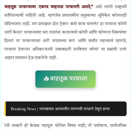
वाहतूक परवान्यावर एकाच वाहनास परवानगी असते,”
असे त्यांनी स्पष्टपणे
सांगितल्याची माहिती आहे. म्हणजेच प्रशासकीय प्रमुखाच्या भूमिकेत कोणताही
संदिग्धपणा नाही. मग प्रत्यक्षात दोन ट्रॅक्टर कसे काय चालले? हा परवाना कोणी
जारी केला? परवान्यावर चार तासांचा कालावधी कोणी आणि कोणत्या निकषांवर
दिला? या परवान्याच्या अटी तपासल्या का? आणि सर्वांत महत्त्वाचे म्हणजे,
परवाना देणाऱ्या अधिकाऱ्याची जबाबदारी ठरविणार कोण? या प्रश्नांची उत्तरे
अद्याप प्रशासन देऊ शकलेले नाही.
📥 वाहतूक परवाना
Breaking News | भररस्त्यात अल्पवयीन तरुणाची दगडाने ठेचून हत्या
रेती तस्करी ही केवळ महसूल चोरीचा विषय नाही; ती पर्यावरण, सार्वजनिक