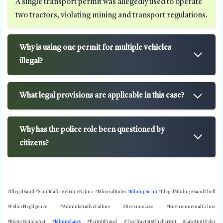
A single transport permit was allegedly used to operate
two tractors, violating mining and transport regulations.
Why is using one permit for multiple vehicles
illegal?
What legal provisions are applicable in this case?
Why has the police role been questioned by
citizens?
#IllegalSand #SandMafia #Virur #Rajura #MineralRules #
MiningScam
#IllegalMining #SandTheft
#PoliceNegligence #AdministrativeFailure #RevenueLoss #EnvironmentalCrime
#MotorVehicleAct #
MiningLaws
#PermitFraud #TwoTractorsOnePermit #LawAndOrder