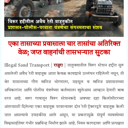
एका तासाच्या प्रवासाला चार तासांचा अतिरिक्त
वेळ;
जप्त वाहनांची
तासभऱ्यात सुटका
Illegal Sand Transport |
राजुरा
| तालुक्यातील विरूर स्टेशन हद्दीत सुरू
असलेली अवैध रेती वाहतूक आता केवळ कायद्याचे उल्लंघन राहिलेली नसून, ती
थेट शासनाच्या गौण खनिज धोरणाला, महसूल व खनिज प्रशासनाच्या
अधिकारांना आणि पोलीस यंत्रणेच्या कर्तव्याला खुलेआम आव्हान देणारी बाब
ठरत आहे. वरूर गावातून विरूर स्टेशनकडे अवघ्या दहा किलोमीटरच्या
अंतरासाठी दिलेल्या एका वाहतूक परवान्यावर दोन रेती ट्रॅक्टरद्वारे वाहतूक केली
जात असल्याचे उघडकीस आले असून, या प्रकारामुळे संपूर्ण व्यवस्थेच्या
विश्वासार्हतेवर गंभीर प्रश्नचिन्ह निर्माण झाले आहे. नियम कागदावर आणि प्रत्यक्षात