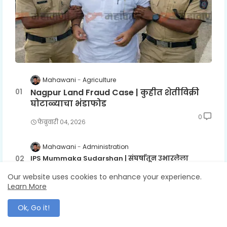
Mahawani
Agriculture
Nagpur Land Fraud Case | कुहीत शेतीविक्री
घोटाळ्याचा भंडाफोड
0
फेब्रुवारी ०४, २०२६
Mahawani
Administration
IPS Mummaka Sudarshan | संघर्षातून उभारलेला
शिस्तप्रिय पोलिस अधिकारी
Our website uses cookies to enhance your experience.
0
ऑक्टोबर २७, २०२५
Learn More
Ok, Go it!
Mahawani
Crime
Rajura Brutal Murder Case | राजुरा तालुक्यात पत्नी