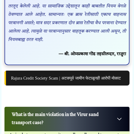
तरतूद केलेली आहे. या सामाजिक उद्देशातून काही बाबतीत नियम वेगळे
ठेवण्यात आले आहेत. सामान्यतः एक ब्रास रेतीसाठी एकाच वाहनास
परवानगी असते; मात्र सदर प्रकरणात दोन ब्रास रेतीचा वैध परवाना देण्यात
आलेला आहे. त्यामुळे या परवान्यानुसार वाहतूक करण्यात आली असून, ती
नियमबाह्य ठरत नाही.
— श्री. ओमप्रकाश गोंड तहसीलदार, राजुरा
Rajura Credit Society Scam | अटकपूर्व जामीन फेटाळूनही आरोपी मोकाट
What is the main violation in the Virur sand
transport case?