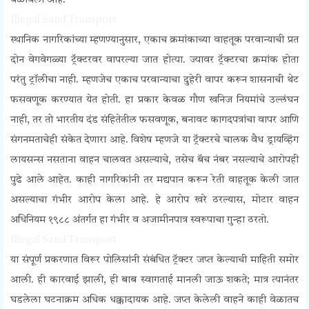
बळावला आहे.
Illegal Sand Transport
स्थानिक नागरिकांच्या म्हणण्यानुसार, एकाच क्रमांकाच्या वाहतूक परवान्याची प्रत
दोन वेगवेगळ्या ट्रॅक्टरवर वापरल्या जात होत्या. ज्यावर ट्रॅक्टरचा क्रमांक होता
परंतु ट्रॉलीचा नाही. म्हणजेच एकाच परवान्याचा दुहेरी वापर करून शासनाची थेट
फसवणूक करण्यात येत होती. हा प्रकार केवळ गौण खनिज नियमांचे उल्लंघन
नाही, तर तो भारतीय दंड संहितेतील फसवणूक, बनावट कागदपत्रांचा वापर आणि
संगनमताचेही संकेत देणारा आहे. विशेष म्हणजे या ट्रॅक्टरचे चालक वैध ड्रायव्हिंग
लायसन्स नसताना वाहन चालवत असल्याचे, तसेच बॅच नंबर नसल्याचे आरोपही
पुढे आले आहेत. काही नागरिकांनी तर मद्यपान करून रेती वाहतूक केली जात
असल्याचा गंभीर आरोप केला आहे. हे आरोप खरे ठरल्यास, मोटार वाहन
अधिनियम १९८८ अंतर्गत हा गंभीर व अजामीनपात्र स्वरूपाचा गुन्हा ठरतो.
Illegal Sand Transport
या संपूर्ण प्रकरणात विरूर पोलिसांनी संबंधित ट्रॅक्टर जप्त केल्याची माहिती समोर
आली. ही कारवाई झाली, ही बाब स्वागतार्ह मानली जाऊ शकते; मात्र त्यानंतर
घडलेला घटनाक्रम अधिक धक्कादायक आहे. जप्त केलेली वाहने काही वेळातच