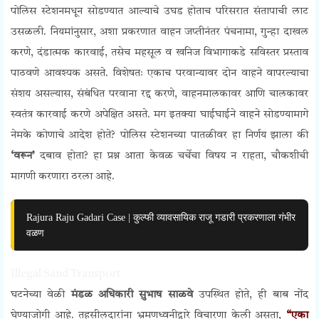
पोलिस स्टेशनमधून सोडण्यात आल्याचे उघड होताच परिसरात संतापाची लाट
उसळली. नियमांनुसार, अशा प्रकरणात वाहन जप्तीनंतर पंचनामा, गुन्हा दाखल
करणे, दंडात्मक कारवाई, तसेच महसूल व खनिज विभागाकडे सविस्तर प्रस्ताव
पाठवणे आवश्यक असते. विशेषतः एकाच परवान्यावर दोन वाहने वापरल्याचा
संशय असल्यास, संबंधित परवाना रद्द करणे, वाहनमालकावर आणि चालकावर
स्वतंत्र कारवाई करणे अपेक्षित असते. मग इतक्या घाईघाईने वाहने सोडण्यामागे
नेमके कोणाचे आदेश होते? पोलिस स्टेशनच्या पातळीवर हा निर्णय झाला की
‘वरून’
दबाव होता? हा प्रश्न आता केवळ चर्चेचा विषय न राहता, चौकशीची
मागणी करणारा ठरला आहे.
Rajura Raju Gadari Case | कुल्फी व्यावसायिक राजू गडारी प्रकरणाला गंभीर
वळण
Illegal Sand Transport
घटनेच्या वेळी
मंडळ अधिकारी सुभाष साळवे
उपस्थित होते, ही बाब नोंद
घेण्याजोगी आहे. तहसीलदारांना भ्रमणध्वनीद्वारे विचारणा केली असता,
“एका