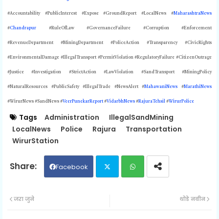
#Accountability #PublicInterest #Expose #GroundReport #LocalNews #
MaharashtraNews
#
Chandrapur
#RuleOfLaw #GovernanceFailure #Corruption #Enforcement
#RevenueDepartment #MiningDepartment #PoliceAction #Transparency #CivicRights
#EnvironmentalDamage #IllegalTransport #PermitViolation #RegulatoryFailure #CitizenOutrage
#Justice #Investigation #StrictAction #LawViolation #SandTransport #MiningPolicy
#NaturalResources #PublicSafety #IllegalTrade #NewsAlert #
MahawaniNews
#
MarathiNews
#WirurNews #SandNews #
VeerPunekarReport
#
VidarbhNews
#
RajuraTehsil
#
WirurPolice
Tags
Administration
IllegalSandMining
LocalNews
Police
Rajura
Transportation
WirurStation
Facebook
Twit
Wh
जरा जुने
थोडे नवीन
ter
ats