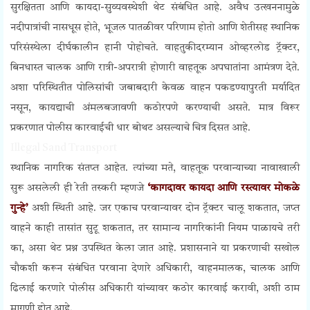
सुरक्षितता आणि कायदा-सुव्यवस्थेशी थेट संबंधित आहे. अवैध उत्खननामुळे
नदीपात्रांची नासधूस होते, भूजल पातळीवर परिणाम होतो आणि शेतीसह स्थानिक
परिसंस्थेला दीर्घकालीन हानी पोहोचते. वाहतुकीदरम्यान ओव्हरलोड ट्रॅक्टर,
बिनधास्त चालक आणि रात्री-अपरात्री होणारी वाहतूक अपघातांना आमंत्रण देते.
अशा परिस्थितीत पोलिसांची जबाबदारी केवळ वाहन पकडण्यापुरती मर्यादित
नसून, कायद्याची अंमलबजावणी कठोरपणे करण्याची असते. मात्र विरूर
प्रकरणात पोलीस कारवाईची धार बोथट असल्याचे चित्र दिसत आहे.
Illegal Sand Transport
स्थानिक नागरिक संतप्त आहेत. त्यांच्या मते, वाहतूक परवान्याच्या नावाखाली
सुरू असलेली ही रेती तस्करी म्हणजे
‘कागदावर कायदा आणि रस्त्यावर मोकळे
गुन्हे’
अशी स्थिती आहे. जर एकाच परवान्यावर दोन ट्रॅक्टर चालू शकतात, जप्त
वाहने काही तासांत सुटू शकतात, तर सामान्य नागरिकांनी नियम पाळायचे तरी
का, असा थेट प्रश्न उपस्थित केला जात आहे. प्रशासनाने या प्रकरणाची सखोल
चौकशी करून संबंधित परवाना देणारे अधिकारी, वाहनमालक, चालक आणि
ढिलाई करणारे पोलीस अधिकारी यांच्यावर कठोर कारवाई करावी, अशी ठाम
मागणी होत आहे.