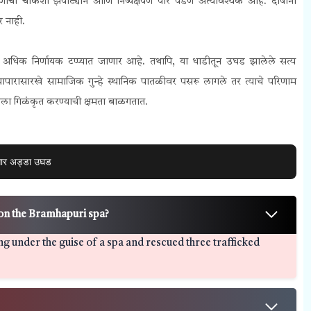
ंची चौकशी झपाट्याने आणि निष्पक्षपणे पार पडणे अत्यावश्यक आहे. दोषींना
र नाही.
र अधिक निर्णायक टप्प्यात जाणार आहे. तथापि, या धाडीतून उघड झालेले सत्य
ारासारखे सामाजिक गुन्हे स्थानिक पातळीवर पसरू लागले तर त्याचे परिणाम
स्थेला गिळंकृत करण्याची क्षमता बाळगतात.
ुगार अड्डा उघड
 on the Bramhapuri spa?
ng under the guise of a spa and rescued three trafficked