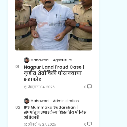
Mahawani
Agriculture
Nagpur Land Fraud Case |
कुहीत शेतीविक्री घोटाळ्याचा
भंडाफोड
फेब्रुवारी ०४, २०२६
0
Mahawani
Administration
IPS Mummaka Sudarshan |
संघर्षातून उभारलेला शिस्तप्रिय पोलिस
अधिकारी
ऑक्टोबर २७, २०२५
0