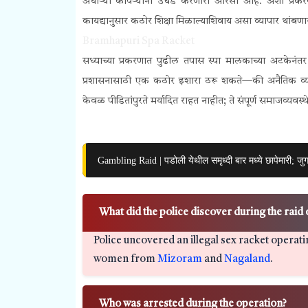
अंधाऱ्या कोपऱ्यांना उघड करणारा आरसा आहे. अशा प्रकरणा
कायद्यानुसार कठोर शिक्षा मिळाल्याशिवाय असा व्यापार थांबणा
Bramhapuri Spa Racket
सध्याच्या प्रकरणात पुढील तपास स्पा मालकाच्या अटकेनंत
प्रशासनासाठी एक कठोर इशारा ठरू शकते—की अनैतिक व्याप
केवळ पीडितांपुरते मर्यादित राहत नाहीत; ते संपूर्ण समाजव्यव
Gambling Raid | पडोली येथील समृध्दी बार मध्ये छापेमारी; ज
What did the police discover during the raid
Police uncovered an illegal sex racket operati
women from
Mizoram
and
Nagaland
.
Who was arrested during the operation?