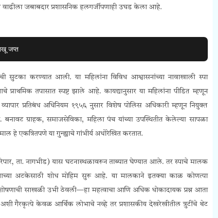
ंत्रित वाढीला जबाबदार प्रशासनिक हलगर्जीपणाही उघड केला आहे.
ाखू जप्त
ी सुटका करण्यात आली. या महिलांना विविध आश्वासनांच्या नावाखाली स्पा
चे प्राथमिक तपासात स्पष्ट झाले आहे. कायद्यानुसार या महिलांना पीडित म्हणून
्यापार प्रतिबंध अधिनियम १९५६ नुसार विशेष पोलिस अधिकारी म्हणून नियुक्त
ली. बनावट ग्राहक, समाजसेविका, महिला पंच यांच्या उपस्थितीत केलेल्या सापळा
 हे एकत्रितपणे या गुन्ह्याचे गांभीर्य अधोरेखित करतात.
रेपार, ता. नागभीड) यास घटनास्थळावरून ताब्यात घेण्यात आले. तर स्पाचे मालक
ून त्याच्या अटकेसाठी शोध मोहिम सुरू आहे. या मालकाने इतक्या काळ कोणत्या
्या शोषणाची साखळी उभी ठेवली—हा महत्वाचा आणि अधिक धोकादायक प्रश्न आता
शी गैरकृत्ये केवळ आर्थिक लोभाचे नव्हे तर प्रशासकीय देखरेखीतील त्रुटींचे थेट