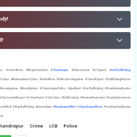
tody?
d?
e #CrimeNews #IllegalActivities #
Chandrapur
#PoliceAction #LCSquad #
AntiTrafficking
rime #MaharashtraCrime #IndiaNews #PoliceInvestigation #CrimeReport #TraffickingRescue
vestigation #NewsUpdate #ChandrapurPolice #SpotRaid #SexTrafficking #ProstitutionRacket
 #OnGroundReport #CrimePatrol #CityCrime #PublicSafety #WomenProtection #LawEnforcement
alEvil #StopTrafficking #Journalism #
BramhapuriNws
#
ChandrapurNews
#VeerPunekarReport
cb
handrapur
Crime
LCB
Police