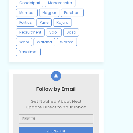
Gondpipari
Maharashtra
Mumbai
Nagpur
Parbhani
Politics
Pune
Rajura
Recruitment
Saoli
Sasti
Wani
Wardha
Warora
Yavatmal
Follow by Email
Get Notified About Next
Update Direct to Your inbox