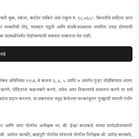
ावती बुक, स्कॅनर, कंडोम पाकिटे असे एकूण रु. १८,०६०/- किमतीचे साहित्य जप्त
्या व्यक्तींची नोंद, व्यवहार पद्धती आणि संपर्कजाळ्याचा तपशील उघड होण्याची
्यापक साखळीपर्यंत पोहोचण्याची शक्यता नाकारता येत नाही.
रवाई
 प्रतिबंध अधिनियम १९५६ चे कलम ३, ४, ५ आणि ७ अंतर्गत गुन्हा नोंदविण्यात आला
करणे, पीडितांना बळजबरी करणे, तसेच अशा ठिकाणांचे संचालन करणे या सर्व
ंना प्रदान करतात. या प्रकरणात नमूद केलेल्या घटकांनुसार गुन्ह्याची व्याप्ती गंभीर
्मका आणि अपर पोलीस अधीक्षक मा. श्री. ईश्वर कातकडे यांच्या मार्गदर्शनाखाली
ी. अमोल काचोरे, ब्रम्हपुरी पोलीस स्टेशनचे पोलीस निरीक्षक श्री. प्रमोद बानबले,