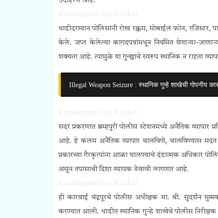
उदाहरण आहे.
Bramhapuri Spa Racket
धाडीदरम्यान पोलिसांनी रोख रक्कम, मोबाईल फोन, रजिस्टर, प
केले. जप्त केलेल्या कागदपत्रांमधून नियमित येणाऱ्या-जाणाऱ
शक्यता आहे. त्यामुळे या गुन्ह्याचे स्वरूप स्थानिक न राहता व
Illegal Weapon Seizure : स्थानिक गुन्हे शाखेची गोपनीय का
Bramhapuri Spa Racket
सदर प्रकरणात ब्रम्हपुरी पोलीस स्टेशनमध्ये अनैतिक व्यापार
आहे. हे कलम अनैतिक व्यापार चालविणे, चालविण्यास मदत 
प्रकारच्या गैरकृत्यांना आळा घालण्याचे दंडात्मक अधिकार पोलिसा
असून तपासाची दिशा व्यापक ठेवावी लागणार आहे.
Bramhapuri Spa Racket
ही कारवाई चंद्रपूरचे पोलीस अधीक्षक मा. श्री. सुदर्शन मुम
करण्यात आली. धाडीत स्थानिक गुन्हे शाखेचे पोलीस निरीक्षक श्र