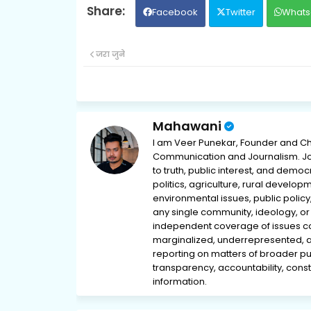
Facebook
Twitter
Whats
जरा जुने
Mahawani
I am Veer Punekar, Founder and Ch
Communication and Journalism. Jou
to truth, public interest, and democ
politics, agriculture, rural develop
environmental issues, public policy,
any single community, ideology, or 
independent coverage of issues conc
marginalized, underrepresented, 
reporting on matters of broader pub
transparency, accountability, consti
information.