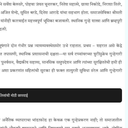
 सर्वेश बेलसरे, पोहवा जंयत चुनारकर, नितेश महात्मे, छाया निकोडे, निराशा तितरे,
 अजित शेन्डे, सुमित बरडे, दिनेश आराडे यांचा सहभाग होता. समाजसेविका श्रीमती
े यांनीही कारवाईत महत्त्वपूर्ण भूमिका बजावली. स्थानिक गुन्हे शाखा आणि ब्रम्हपुरी
ाडली.
ुषंगाने दोन गंभीर प्रश्न न्यायव्यवस्थेसमोर उभे राहतात. प्रथम – शहरात असे केंद्रे
ासणी, स्थानिक प्रशासनाची दक्षता—या सर्व टप्प्यांवरच्या त्रुटींमुळेच गुन्हेगारी
ुनर्वसन, वैद्यकीय सहाय्य, मानसिक समुपदेशन आणि त्यांच्या सुरक्षिततेची हमी ही
 अशा प्रकरणांत महिलांची सुटका ही फक्त तात्पुरती सुविधा ठरेल आणि गुन्हेगारी
िसांची मोठी कारवाई
ल्या अनैतिक व्यापाराचा भांडाफोड हा केवळ एक गुन्हेप्रकरण नाही; तो समाजातील