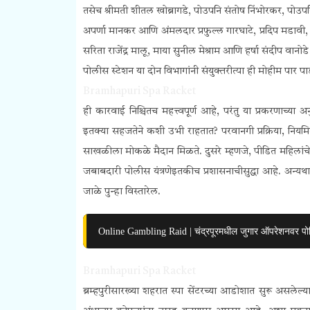
तसेच श्रीमती शीतल खोब्रागडे, पोउपनि संतोष निंभोरकर, पोउपनि
अपर्णा मानकर आणि अंमलदार प्रफुल्ल गारघाटे, प्रदिप मडावी,
सरिता राजेंद्र मालू, माया सुनील मेश्राम आणि हर्षा संदीप वानोड
पोलीस स्टेशन या दोन विभागांनी संयुक्तरीत्या ही मोहीम पार प
Bramhapuri Spa Racket
ही कारवाई निश्चितच महत्त्वपूर्ण आहे, परंतु या प्रकरणाच्या अन
इतक्या सहजतेने कशी उभी राहतात? परवानगी प्रक्रिया, नियमित तप
साखळीला मोकळे मैदान मिळते. दुसरे म्हणजे, पीडित महिलांचे प
जबाबदारी पोलीस यंत्रणेइतकीच प्रशासनाचीसुद्धा आहे. अन्यथा
जाळे पुन्हा विस्तारेल.
Online Gambling Raid | चंद्रपूरमधील जुगार ऑपरेशनवर पोल
Bramhapuri Spa Racket
ब्रम्हपुरीसारख्या शहरात स्पा सेंटरच्या आडोशात सुरू असले