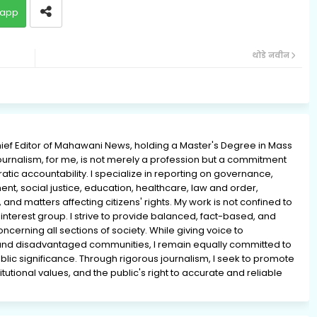
app
थोडे नवीन
ief Editor of Mahawani News, holding a Master's Degree in Mass
rnalism, for me, is not merely a profession but a commitment
ratic accountability. I specialize in reporting on governance,
ment, social justice, education, healthcare, law and order,
 and matters affecting citizens' rights. My work is not confined to
interest group. I strive to provide balanced, fact-based, and
erning all sections of society. While giving voice to
and disadvantaged communities, I remain equally committed to
lic significance. Through rigorous journalism, I seek to promote
tutional values, and the public's right to accurate and reliable