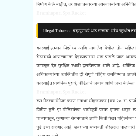
निर्माण केले नाहीत, तर अशा प्रकारच्या आस्थापनांच्या अनिय
Bramhapuri Spa Racket
Illegal Tobacco | चंद्रपूरमध्ये आठ लाखांचा अवैध सुगंधीत तंब
कारवाईदरम्यान मिझोरम आणि नागालँड येथील तीन महिलांच
सेंटरमध्ये आणल्यानंतर देहव्यापारास भाग पाडले जात असल्या
वागणूक देत सुरक्षित स्थळी हलविण्यात आले आहे. अनैतिक व
अधिकाऱ्यांच्या उपस्थितीत ही संपूर्ण मोहिम राबविण्यात आ
कारवाईत प्राथमिक पुरावे, पीडितांचे जबाब आणि जप्त केलेला माल
Bramhapuri Spa Racket
स्पा सेंटरचा मॅनेजर करण गंगाधर मोहजनकर (वय २४, रा. पांज
प्रितीश बुर्ले हा पोलिसांच्या धाडीपूर्वी पसार झाला अस
माध्यमातून, कुणाच्या संगनमताने आणि किती वेळा महिलांच
पुढे उभा राहणार आहे. शहराच्या मध्यवर्ती परिसरात चालणारी अ