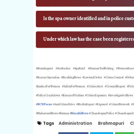
Is the spa owner identified and in police cus
Under which law has the case been registere
#Bramhapuri #SexRacket #SpaRaid #HumanTrafficking #WomenRescu
#RescueOperation #BreakingNews #LawAndOrder #CrimeControl #UrbanC
#JusticeForWomen #SafetyForWomen #CrimeAlert #GroundReport #FieldIn
#PoliceCrackdown #RescuedVictims #CrimeExposure #InvestigativeNews
#
NCWFocus
#AntiCrimeDrive #MediaReport #Exposed #CrimeNetwork #Soci
#MahawaniNews #Batmya #
MarathiNews
#ChandrapurPolice #ChandrapurL
Tags
Administration
Brahmapuri
C