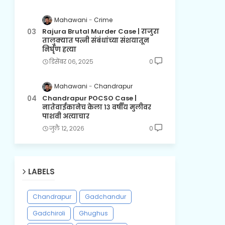
Mahawani
Crime
Rajura Brutal Murder Case | राजुरा
तालुक्यात पत्नी संबंधांच्या संशयातून
निर्घृण हत्या
डिसेंबर ०६, २०२५
0
Mahawani
Chandrapur
Chandrapur POCSO Case |
नातेवाईकानेच केला १३ वर्षीय मुलीवर
पाशवी अत्याचार
जुलै १२, २०२६
0
LABELS
Chandrapur
Gadchandur
Gadchiroli
Ghughus