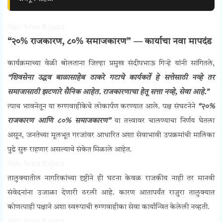
Shiv Sena Rajura
“२०% राजकारण, ८०% समाजकारण” — कार्याचा नवा मापदंड
कार्यक्रमाच्या वेळी बोलताना जिल्हा प्रमुख संदीपभाऊ गिऱ्हे यांनी सांगितले,
“शिवसेना उद्धव बाळासाहेब ठाकरे गटाचे कार्यकर्ते हे सत्तेसाठी नव्हे तर
समाजासाठी झटणारे सैनिक आहेत. राजकारणाचा हेतू सत्ता नव्हे, सेवा आहे.”
त्याच भावनेतून या रुग्णवाहीकेचे लोकार्पण करण्यात आले. पक्ष संघटनेने
“२०%
राजकारण आणि ८०% समाजकारण”
या तत्त्वावर चालण्याचा निर्णय घेतला
असून, जनतेच्या मूलभूत गरजांवर आधारित अशा सेवाभावी उपक्रमांची मालिका
पुढे सुरू राहणार असल्याचे संकेत मिळाले आहेत.
Shiv Sena Rajura
तालुक्यातील नागरिकांच्या दृष्टीने ही घटना केवळ राजकीय नाही तर मानवी
संवेदनांना उजाळा देणारी ठरली आहे. कारण आतापर्यंत राजुरा तालुक्यात
कोणत्याही पक्षाने अशा स्वरूपाची रुग्णवाहीका सेवा कार्यान्वित केलेली नव्हती.
Shiv Sena Rajura