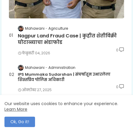
Mahawani
Agriculture
Nagpur Land Fraud Case | कुहीत शेतीविक्री
घोटाळ्याचा भंडाफोड
0
फेब्रुवारी ०४, २०२६
Mahawani
Administration
IPS Mummaka Sudarshan | संघर्षातून उभारलेला
शिस्तप्रिय पोलिस अधिकारी
0
ऑक्टोबर २७, २०२५
Our website uses cookies to enhance your experience.
Mahawani
Crime
Learn More
Rajura Brutal Murder Case | राजुरा तालुक्यात पत्नी
संबंधांच्या संशयातून निर्घृण हत्या
Ok, Go it!
0
डिसेंबर ०६, २०२५