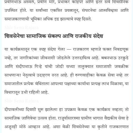
प्रवीणभाऊ अस्वले, प्रवीण मोरे, प्रभाकर कोहपरे आणि इतर सर्व शिवसैनिक
उपस्थित होते.
या सर्वांच्या एकत्रित प्रयत्नातून, संघटनेचा आत्मविश्वास आणि
समाजकारणाची भूमिका अधिक दृढ झाल्याचे स्पष्ट दिसते.
Shiv Sena Rajura
शिवसेनेचा सामाजिक संकल्प आणि राजकीय संदेश
या कार्यक्रमातून एक स्पष्ट संदेश गेला — राजकारण म्हणजे फक्त निवडणूक
नव्हे, तर नागरिकांच्या जीवनाशी जोडलेले उत्तरदायित्व आहे. बबनभाऊ उरकुडे
आणि संदीपभाऊ गिऱ्हे यांची जोडी सध्या तालुक्यात समाजाशी जवळीक
साधणाऱ्या नेतृत्वाचे उदाहरण ठरत आहे.
ही रुग्णवाहीका केवळ सेवा नव्हे तर
समाजातील प्रत्येक वंचिताला आपल्या पक्षाच्या कार्याचा प्रत्यक्ष लाभ मिळावा, या
विचारातून उभी राहिली आहे.
Shiv Sena Rajura
दीपावलीच्या दिवशी सुरू झालेला हा उपक्रम केवळ एक कार्यक्रम नव्हता; तो
सामाजिक जाणिवेचा उत्सव होता. राजुर्यासारख्या ग्रामीण भागात वैद्यकीय सेवा हे
अजूनही मोठे आव्हान आहे. अशा वेळी शिवसेनेच्या या कृतीने राजकारणात