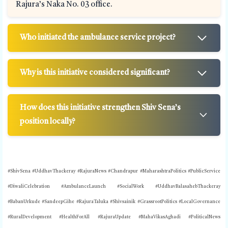
Rajura’s Naka No. 03 office.
Who initiated the ambulance service project?
Why is this initiative considered significant?
How does this initiative strengthen Shiv Sena’s
position locally?
#ShivSena #UddhavThackeray #RajuraNews #Chandrapur #MaharashtraPolitics #PublicService
#DiwaliCelebration #AmbulanceLaunch #SocialWork #UddhavBalasahebThackeray
#BabanUrkude #SandeepGihe #RajuraTaluka #Shivsainik #GrassrootPolitics #LocalGovernance
#RuralDevelopment #HealthForAll #RajuraUpdate #MahaVikasAghadi #PoliticalNews