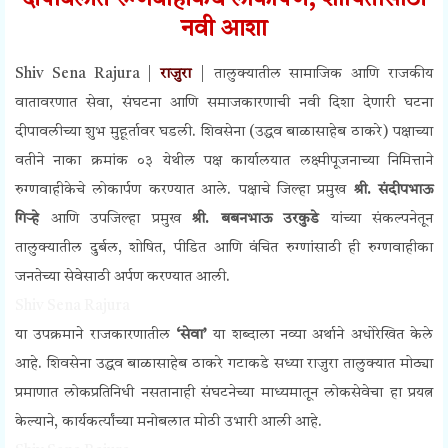
दीपावलीत रुग्णवाहीकेचे लोकार्पण, शोषितांसाठी
नवी आशा
Shiv Sena Rajura |
राजुरा
| तालुक्यातील सामाजिक आणि राजकीय
वातावरणात सेवा, संघटना आणि समाजकारणाची नवी दिशा देणारी घटना
दीपावलीच्या शुभ मुहूर्तावर घडली. शिवसेना (उद्धव बाळासाहेब ठाकरे) पक्षाच्या
वतीने नाका क्रमांक ०३ येथील पक्ष कार्यालयात लक्ष्मीपूजनाच्या निमित्ताने
रुग्णवाहीकेचे लोकार्पण करण्यात आले. पक्षाचे जिल्हा प्रमुख
श्री. संदीपभाऊ
गिऱ्हे
आणि उपजिल्हा प्रमुख
श्री.
बबनभाऊ उरकुडे
यांच्या संकल्पनेतून
तालुक्यातील दुर्बल, शोषित, पीडित आणि वंचित रुग्णांसाठी ही रुग्णवाहीका
जनतेच्या सेवेसाठी अर्पण करण्यात आली.
Shiv Sena Rajura
या उपक्रमाने राजकारणातील
‘सेवा’
या शब्दाला नव्या अर्थाने अधोरेखित केले
आहे. शिवसेना उद्धव बाळासाहेब ठाकरे गटाकडे सध्या राजुरा तालुक्यात मोठ्या
प्रमाणात लोकप्रतिनिधी नसतानाही संघटनेच्या माध्यमातून लोकसेवेचा हा प्रयत्न
केल्याने, कार्यकर्त्यांच्या मनोबलात मोठी उभारी आली आहे.