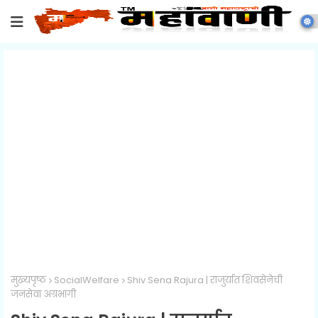
मुख्यपृष्ठ
SocialWelfare
Shiv Sena Rajura | राजुर्यात शिवसेनेची
जनसेवा अग्रभागी