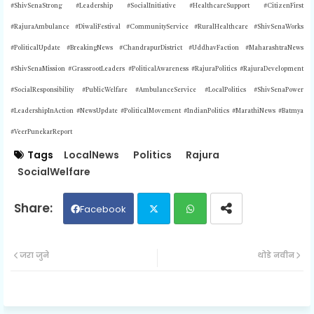
#ShivSenaStrong #Leadership #SocialInitiative #HealthcareSupport #CitizenFirst
#RajuraAmbulance #DiwaliFestival #CommunityService #RuralHealthcare #ShivSenaWorks
#PoliticalUpdate #BreakingNews #ChandrapurDistrict #UddhavFaction #MaharashtraNews
#ShivSenaMission #GrassrootLeaders #PoliticalAwareness #RajuraPolitics #RajuraDevelopment
#SocialResponsibility #PublicWelfare #AmbulanceService #LocalPolitics #ShivSenaPower
#LeadershipInAction #NewsUpdate #PoliticalMovement #IndianPolitics #MarathiNews #Batmya
#VeerPunekarReport
Tags
LocalNews
Politics
Rajura
SocialWelfare
Facebook
Twit
Wh
जरा जुने
थोडे नवीन
ter
ats
ap