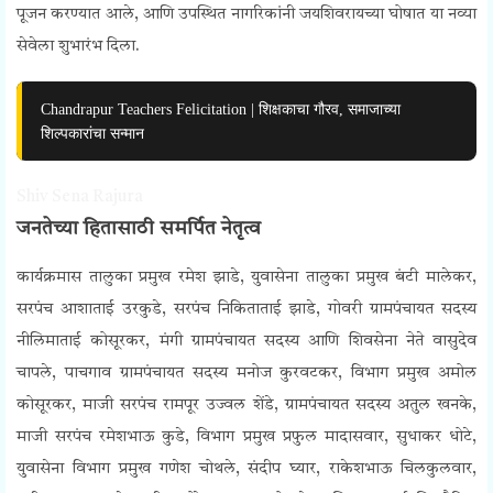
पूजन करण्यात आले, आणि उपस्थित नागरिकांनी जयशिवरायच्या घोषात या नव्या
सेवेला शुभारंभ दिला.
Chandrapur Teachers Felicitation | शिक्षकाचा गौरव, समाजाच्या
शिल्पकारांचा सन्मान
Shiv Sena Rajura
जनतेच्या हितासाठी समर्पित नेतृत्व
कार्यक्रमास तालुका प्रमुख रमेश झाडे, युवासेना तालुका प्रमुख बंटी मालेकर,
सरपंच आशाताई उरकुडे, सरपंच निकिताताई झाडे, गोवरी ग्रामपंचायत सदस्य
नीलिमाताई कोसूरकर, मंगी ग्रामपंचायत सदस्य आणि शिवसेना नेते वासुदेव
चापले, पाचगाव ग्रामपंचायत सदस्य मनोज कुरवटकर, विभाग प्रमुख अमोल
कोसूरकर, माजी सरपंच रामपूर उज्वल शेंडे, ग्रामपंचायत सदस्य अतुल खनके,
माजी सरपंच रमेशभाऊ कुडे, विभाग प्रमुख प्रफुल मादासवार, सुधाकर धोटे,
युवासेना विभाग प्रमुख गणेश चोथले, संदीप घ्यार, राकेशभाऊ चिलकुलवार,