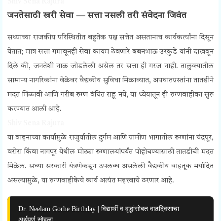
Shiv Sena Rajura
जनतेसाठी खरी सेवा — सत्ता नसली तरी संवेदना जिवंत
सध्याच्या राजकीय परिस्थितीत बहुतेक पक्ष सत्तेत असतानाच कार्यकर्त्यांना दिसून
येतात; मात्र सत्ता गमावूनही सेवा कायम ठेवणारे बबनभाऊ उरकुडे यांनी दाखवून
दिले की, जनतेशी नाळ जोडलेली असेल तर सत्ता ही गरज नाही. तालुक्यातील
सामान्य नागरिकांना वेळेवर वैद्यकीय सुविधा मिळाव्यात, अपघातग्रस्तांना तातडीने
मदत मिळावी आणि गरीब रुग्ण वंचित राहू नये, या ध्येयातून ही रुग्णवाहीका सुरू
करण्यात आली आहे.
Shiv Sena Rajura
या वाहनाच्या कार्यामुळे राजुर्यातील दुर्गम आणि ग्रामीण भागातील रुग्णांना चंद्रपूर,
वरोरा किंवा नागपूर येथील मोठ्या रुग्णालयांपर्यंत पोहोचण्यासाठी तातडीची मदत
मिळेल. सध्या सरकारी यंत्रणेकडून उपलब्ध असलेली वैद्यकीय वाहतूक मर्यादित
असल्यामुळे, या रुग्णवाहीकेचे कार्य अत्यंत महत्त्वाचे ठरणार आहे.
Dr. Neelam Gorhe Birthday | विद्यार्थी व वृद्धांसोबत वाढदिवसाचा
अर्थपूर्ण सोहळा