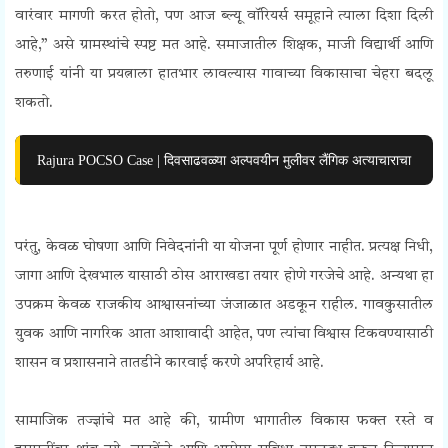
वारंवार मागणी करत होतो, पण आज ब्ल्यू वॉरियर्स समूहाने त्याला दिशा दिली
आहे,” असे ग्रामस्थांचे स्पष्ट मत आहे. समाजातील शिक्षक, माजी विद्यार्थी आणि
तरुणाई यांनी या प्रयत्नाला हातभार लावल्यास गावाच्या विकासाचा चेहरा बदलू
शकतो.
Rajura POCSO Case | दिवसाढवळ्या अल्पवयीन मुलीवर लैंगिक अत्याचाराचा
Blue Warriors Demands
परंतु, केवळ घोषणा आणि निवेदनांनी या योजना पूर्ण होणार नाहीत. प्रत्यक्ष निधी,
जागा आणि देखभाल यासाठी ठोस आराखडा तयार होणे गरजेचे आहे. अन्यथा हा
उपक्रम केवळ राजकीय आश्वासनांच्या जंजाळात अडकून राहील. गावकुसातील
युवक आणि नागरिक आता आशावादी आहेत, पण त्यांचा विश्वास टिकवण्यासाठी
शासन व प्रशासनाने तातडीने कारवाई करणे अपरिहार्य आहे.
Blue Warriors Demands
सामाजिक तज्ज्ञांचे मत आहे की, ग्रामीण भागातील विकास फक्त रस्ते व