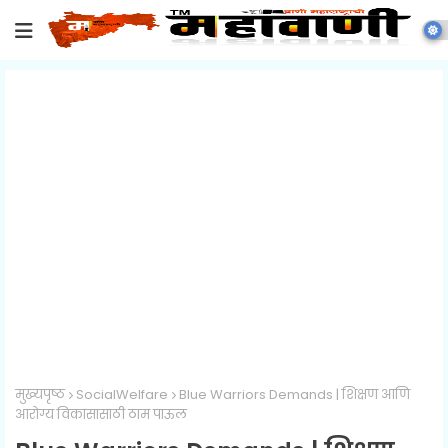
मुख्यपृष्ठ
SocialWelfare
Blue Warriors Demands | शिक्षण आणि
आरोग्य विकासासाठी ठाम पाऊल