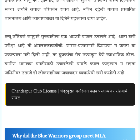
इमारतींवर थांबू नये. ज्ञानकेंद्रे आणि आरोग्य सुविधा उपलब्ध करून दिल्यासच
खऱ्या अर्थाने समाज परिवर्तन शक्य आहे. नविन दहेली गावात प्रस्तावित
वाचनालय आणि व्यायामशाळा या दिशेने महत्त्वाचा टप्पा आहेत.
Blue Warriors Demands
ब्ल्यू वॉरियर्स समूहाने सुरुवातीला एक धाडसी पाऊल उचलले आहे. आता खरी
परीक्षा आहे ती अंमलबजावणीची. शासन-प्रशासनाने ढिम्मपणा न करता या
प्रकल्पाला गती दिली नाही, तर युवकांचा रोष उफाळून येणे स्वाभाविक ठरेल.
ग्रामीण भागाच्या प्रगतीसाठी उचललेली पावले फक्त फाइलात न राहता
जमिनीवर उतरणे ही लोकशाहीच्या जबाबदार व्यवस्थेची खरी कसोटी आहे.
Chandrapur Club License | चंद्रपुरात मनोरंजन क्लब परवान्यांवर संशयाचे
सावट
Why did the Blue Warriors group meet MLA