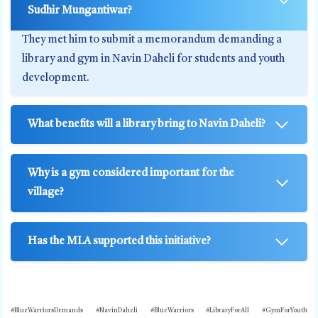
Sudhir Mungantiwar?
They met him to submit a memorandum demanding a
library and gym in Navin Daheli for students and youth
development.
What benefits will a library bring to Navin Daheli?
Why is a gym considered important for the
village?
Has the MLA supported this initiative?
#BlueWarriorsDemands
#NavinDaheli #BlueWarriors #LibraryForAll #GymForYouth