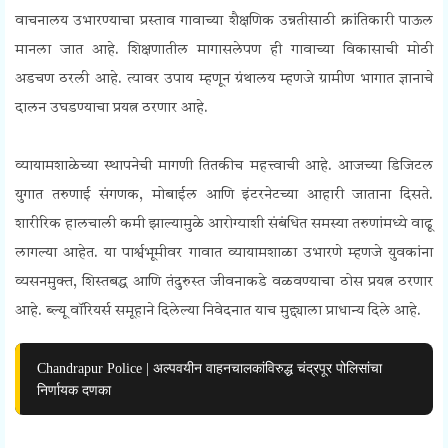
वाचनालय उभारण्याचा प्रस्ताव गावाच्या शैक्षणिक उन्नतीसाठी क्रांतिकारी पाऊल
मानला जात आहे. शिक्षणातील मागासलेपण ही गावाच्या विकासाची मोठी
अडचण ठरली आहे. त्यावर उपाय म्हणून ग्रंथालय म्हणजे ग्रामीण भागात ज्ञानाचे
दालन उघडण्याचा प्रयत्न ठरणार आहे.
Blue Warriors Demands
व्यायामशाळेच्या स्थापनेची मागणी तितकीच महत्त्वाची आहे. आजच्या डिजिटल
युगात तरुणाई संगणक, मोबाईल आणि इंटरनेटच्या आहारी जाताना दिसते.
शारीरिक हालचाली कमी झाल्यामुळे आरोग्याशी संबंधित समस्या तरुणांमध्ये वाढू
लागल्या आहेत. या पार्श्वभूमीवर गावात व्यायामशाळा उभारणे म्हणजे युवकांना
व्यसनमुक्त, शिस्तबद्ध आणि तंदुरुस्त जीवनाकडे वळवण्याचा ठोस प्रयत्न ठरणार
आहे. ब्ल्यू वॉरियर्स समूहाने दिलेल्या निवेदनात याच मुद्द्याला प्राधान्य दिले आहे.
Chandrapur Police | अल्पवयीन वाहनचालकांविरुद्ध चंद्रपूर पोलिसांचा
निर्णायक दणका