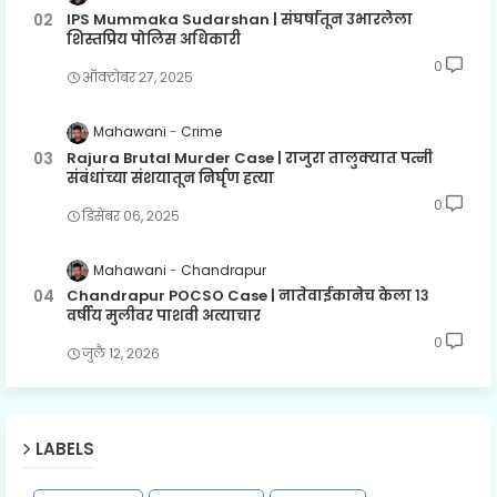
IPS Mummaka Sudarshan | संघर्षातून उभारलेला
शिस्तप्रिय पोलिस अधिकारी
0
ऑक्टोबर २७, २०२५
Mahawani
Crime
Rajura Brutal Murder Case | राजुरा तालुक्यात पत्नी
संबंधांच्या संशयातून निर्घृण हत्या
0
डिसेंबर ०६, २०२५
Mahawani
Chandrapur
Chandrapur POCSO Case | नातेवाईकानेच केला १३
वर्षीय मुलीवर पाशवी अत्याचार
0
जुलै १२, २०२६
LABELS