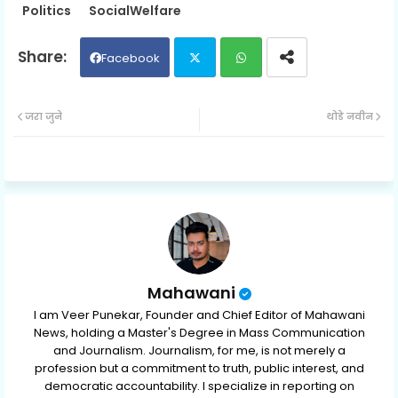
Politics
SocialWelfare
Facebook
Twit
Wh
जरा जुने
थोडे नवीन
ter
ats
ap
p
Mahawani
I am Veer Punekar, Founder and Chief Editor of Mahawani
News, holding a Master's Degree in Mass Communication
and Journalism. Journalism, for me, is not merely a
profession but a commitment to truth, public interest, and
democratic accountability. I specialize in reporting on