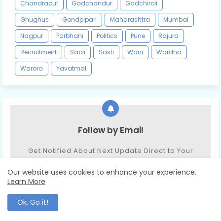
Chandrapur
Gadchandur
Gadchiroli
Ghughus
Gondpipari
Maharashtra
Mumbai
Nagpur
Parbhani
Politics
Pune
Rajura
Recruitment
Saoli
Sasti
Wani
Wardha
Warora
Yavatmal
Follow by Email
Get Notified About Next Update Direct to Your
inbox
Our website uses cookies to enhance your experience.
Learn More
Ok, Go it!