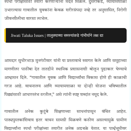
स्पर्धा परीक्षांसाठी तयारी करणाऱ्यांना मदत मिळेल. दुसरीकडे, व्यायामशाळा
उभारल्यास गावातील युवकांना केवळ शरीरसंपदा नव्हे तर अनुशासित, निरोगी
जीवनशैलीचा वारसा लाभेल.
Jiwati Taluka Issues | तालुक्याच्या समस्यांकडे गांभीर्याने लक्ष द्या
Blue Warriors Demands
आमदार सुधीरभाऊ मुनगंटीवार यांनी या प्रस्तावाचे स्वागत केले आणि समूहाच्या
मागणीला पाठींबा देत तातडीने स्थानिक प्रशासनाशी बोलून पुढाकार घेण्याचे
आश्वासन दिले. “गावातील युवक आणि विद्यार्थ्यांचा विकास होणे ही काळाची
गरज आहे. वाचनालय आणि व्यायामशाळा या दोन्ही योजना भविष्यातील
पिढ्यांसाठी आधारस्तंभ ठरतील,” असे त्यांनी स्पष्ट शब्दांत नमूद केले.
Blue Warriors Demands
गावातील अनेक कुटुंबे शिक्षणाच्या साधनांपासून वंचित आहेत.
पाठ्यपुस्तकांशिवाय इतर वाचन सामग्री मिळवणे कठीण असल्यामुळे ग्रामीण
विद्यार्थ्यांना स्पर्धा परीक्षांच्या तयारीत अनेक अडथळे येतात. या पार्श्वभूमीवर