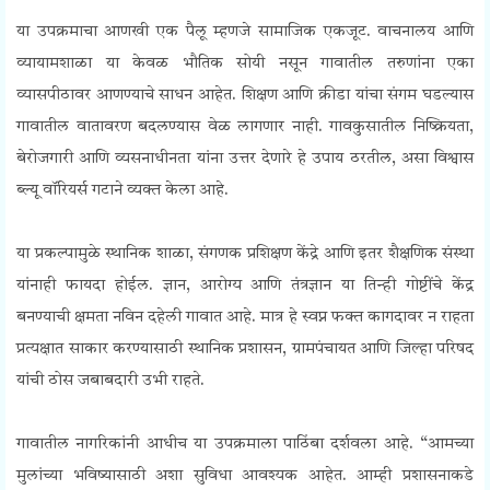
Blue Warriors Demands
या उपक्रमाचा आणखी एक पैलू म्हणजे सामाजिक एकजूट. वाचनालय आणि
व्यायामशाळा या केवळ भौतिक सोयी नसून गावातील तरुणांना एका
व्यासपीठावर आणण्याचे साधन आहेत. शिक्षण आणि क्रीडा यांचा संगम घडल्यास
गावातील वातावरण बदलण्यास वेळ लागणार नाही. गावकुसातील निष्क्रियता,
बेरोजगारी आणि व्यसनाधीनता यांना उत्तर देणारे हे उपाय ठरतील, असा विश्वास
ब्ल्यू वॉरियर्स गटाने व्यक्त केला आहे.
Blue Warriors Demands
या प्रकल्पामुळे स्थानिक शाळा, संगणक प्रशिक्षण केंद्रे आणि इतर शैक्षणिक संस्था
यांनाही फायदा होईल. ज्ञान, आरोग्य आणि तंत्रज्ञान या तिन्ही गोष्टींचे केंद्र
बनण्याची क्षमता नविन दहेली गावात आहे. मात्र हे स्वप्न फक्त कागदावर न राहता
प्रत्यक्षात साकार करण्यासाठी स्थानिक प्रशासन, ग्रामपंचायत आणि जिल्हा परिषद
यांची ठोस जबाबदारी उभी राहते.
Blue Warriors Demands
गावातील नागरिकांनी आधीच या उपक्रमाला पाठिंबा दर्शवला आहे. “आमच्या
मुलांच्या भविष्यासाठी अशा सुविधा आवश्यक आहेत. आम्ही प्रशासनाकडे