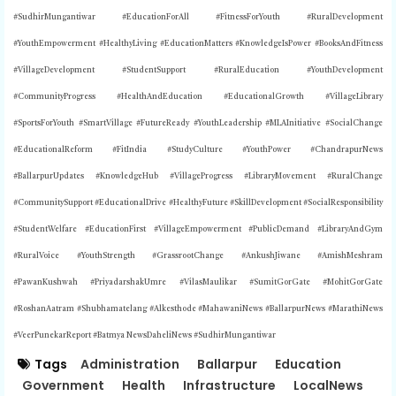
#SudhirMungantiwar #EducationForAll #FitnessForYouth #RuralDevelopment
#YouthEmpowerment #HealthyLiving #EducationMatters #KnowledgeIsPower #BooksAndFitness
#VillageDevelopment #StudentSupport #RuralEducation #YouthDevelopment
#CommunityProgress #HealthAndEducation #EducationalGrowth #VillageLibrary
#SportsForYouth #SmartVillage #FutureReady #YouthLeadership #MLAInitiative #SocialChange
#EducationalReform #FitIndia #StudyCulture #YouthPower #ChandrapurNews
#BallarpurUpdates #KnowledgeHub #VillageProgress #LibraryMovement #RuralChange
#CommunitySupport #EducationalDrive #HealthyFuture #SkillDevelopment #SocialResponsibility
#StudentWelfare #EducationFirst #VillageEmpowerment #PublicDemand #LibraryAndGym
#RuralVoice #YouthStrength #GrassrootChange #AnkushJiwane #AmishMeshram
#PawanKushwah #PriyadarshakUmre #VilasMaulikar #SumitGorGate #MohitGorGate
#RoshanAatram #Shubhamatelang #Alkesthode #MahawaniNews #BallarpurNews #MarathiNews
#VeerPunekarReport #Batmya NewsDaheliNews #SudhirMungantiwar
Tags
Administration
Ballarpur
Education
Government
Health
Infrastructure
LocalNews