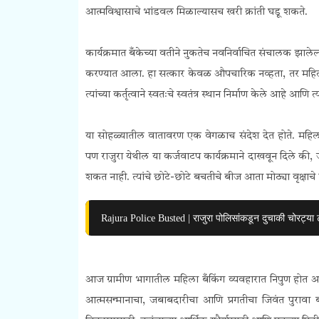
आत्मविश्वासाचे भांडवल मिळाल्यासच खरी क्रांती घडू शकते.
कार्यक्रमात बँकेच्या वतीने नुकतेच नवनिर्वाचित संचालक झाल
करण्यात आला. हा सत्कार केवळ औपचारिक नव्हता, तर महिलांच
त्यांच्या कर्तृत्वाने स्वतःचे स्वतंत्र स्थान निर्माण केले आहे
या सोहळ्यातील वातावरण एक वेगळाच संदेश देत होते. महिल
पण राजुरा येथील या कर्जवाटप कार्यक्रमाने दाखवून दिले की, जे
शकत नाही. त्यांचे छोटे-छोटे बचतीचे बीज आता मोठ्या वृक्षाच
Rajura Police Busted | राजुरा पोलिसांकडून दुचाकी चोरट्या 
आज ग्रामीण भागातील महिला बँकिंग व्यवहारात निपुण होत आह
आत्मसन्मानाचा, जबाबदारीचा आणि प्रगतीचा जिवंत पुरावा ब