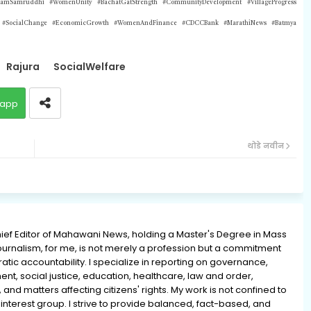
amSamruddhi #WomenUnity #BachatGatStrength #CommunityDevelopment #VillageProgress
es #SocialChange #EconomicGrowth #WomenAndFinance #CDCCBank #MarathiNews #Batmya
Rajura
SocialWelfare
app
थोडे नवीन
ief Editor of Mahawani News, holding a Master's Degree in Mass
rnalism, for me, is not merely a profession but a commitment
ratic accountability. I specialize in reporting on governance,
ment, social justice, education, healthcare, law and order,
 and matters affecting citizens' rights. My work is not confined to
interest group. I strive to provide balanced, fact-based, and