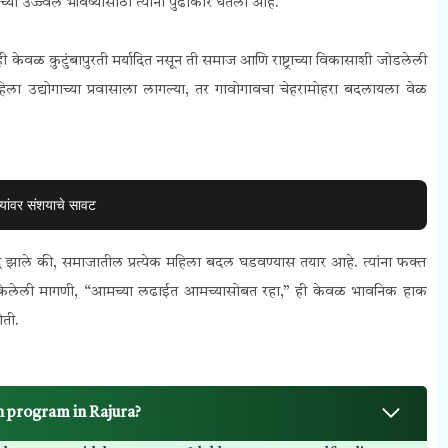
च्या उज्ज्वल भविष्यासाठी त्यांनी पुढाकार घेतला आहे.
 ही केवळ कुटुंबापुरती मर्यादित नसून ती समाज आणि राष्ट्राच्या विकासाशी जोडलेली
हिला उद्योगाच्या प्रवासाला लागल्या, तर गावोगावचा चेहरामोहरा बदलायला वेळ
यांवर संशयाचे सावट
े सिद्ध झाले की, समाजातील प्रत्येक महिला बदल घडवण्यास तयार आहे. त्यांना फक्त
न केलेली मागणी, “आमच्या लढाईत आमच्यासोबत रहा,” ही केवळ भावनिक हाक
ोती.
on program in Rajura?