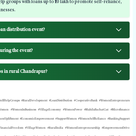
groups with loans up to ₹10 lakh to promote self-reliance,
inesses.
n distribution event?
uring the event?
s in rural Chandrapur?
fHelpGroups #RuralDevelopment #LoanDistribution #CooperativeBank #WomenEntrepreneurs
ForWomen #WomenInBusiness #VillageEconomy #WomenPower #MahilaBachatGat #Microfinance
enUpliftment #EconomicEmpowerment #SupportWomen #WomenSelfReliance #BankingSupport
#FinancialFreedom #VillageWomen #RuralIndia #WomenEntrepreneurship #EmpowermentDrive