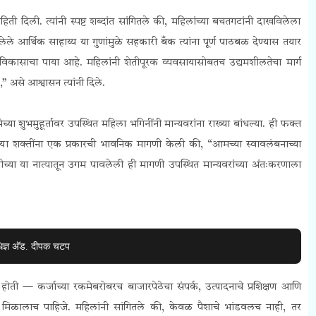
हिती दिली. त्यांनी स्पष्ट शब्दांत सांगितले की, महिलांच्या बचतगटांनी दाखविलेला
ेले आर्थिक साहाय्य या गुणांमुळे सहकारी बँक त्यांना पूर्ण पाठबळ देण्यास तयार
िकासाचा पाया आहे. महिलांनी शेतीपूरक व्यवसायासोबतच उद्यमशीलतेचा मार्ग
,” असे आश्वासन त्यांनी दिले.
णिमेच्या शुभमुहूर्तावर उपस्थित महिला भगिनींनी मान्यवरांना राख्या बांधल्या. ही फक्त
ाऱ्या शक्तींना एक प्रकारची भावनिक मागणी केली की, “आमच्या स्वावलंबनाच्या
ीच्या या नात्यातून उगम पावलेली ही मागणी उपस्थित मान्यवरांच्या अंतःकरणाला
िज्ञ अ‍ॅड. दीपक चटप
होती — कर्जाच्या रकमेबरोबरच बाजारपेठेचा संपर्क, उत्पादनाचे प्रशिक्षण आणि
 मिळालाच पाहिजे. महिलांनी सांगितले की, केवळ पैशाचे भांडवलच नाही, तर