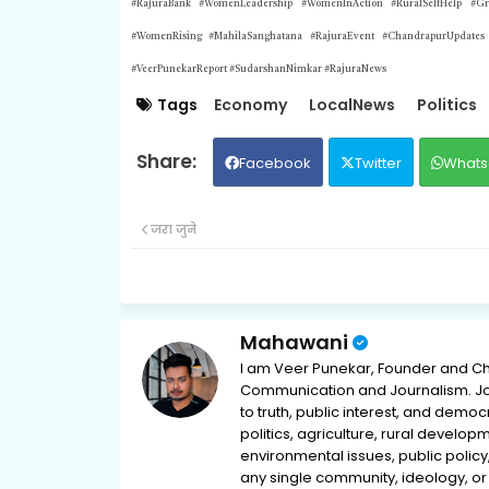
#RajuraBank #WomenLeadership #WomenInAction #RuralSelfHelp #Gr
#WomenRising #MahilaSanghatana #RajuraEvent #ChandrapurUpdat
#VeerPunekarReport #SudarshanNimkar #RajuraNews
Tags
Economy
LocalNews
Politics
Facebook
Twitter
Whats
जरा जुने
Mahawani
I am Veer Punekar, Founder and Ch
Communication and Journalism. Jou
to truth, public interest, and democ
politics, agriculture, rural develop
environmental issues, public policy,
any single community, ideology, or 