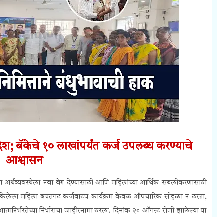
ेश; बॅंकेचे १० लाखांपर्यंत कर्ज उपलब्ध करण्याचे
आश्वासन
मीण अर्थव्यवस्थेला नवा वेग देण्यासाठी आणि महिलांच्या आर्थिक सबलीकरणासाठी
ोजित केलेला महिला बचतगट कर्जवाटप कार्यक्रम केवळ औपचारिक सोहळा न ठरता,
मनिर्भरतेच्या निर्धाराचा जाहीरनामा ठरला. दिनांक २० ऑगस्ट रोजी झालेल्या या