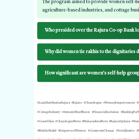
The program aimed to provide women self-help 
agriculture-based industries, and cottage bus
Who presided over the Rajura Co-op Bank loa
Why did women tie rakhis to the dignitaries d
How significant are women’s self-help group
#LoanDistributionRajura
#Rajura #Chandrapur #WomenEmpowerment #Sel
#CottageIndustry #AtmanirbharBharat #FinancialInclusion #Banking
#GramVikas #ChandrapurNews #MaharashtraNews #RajuraUpdates #Wom
#MahilaShakti #EmpoweredWomen #GrassrootsChange #SocialJustice 