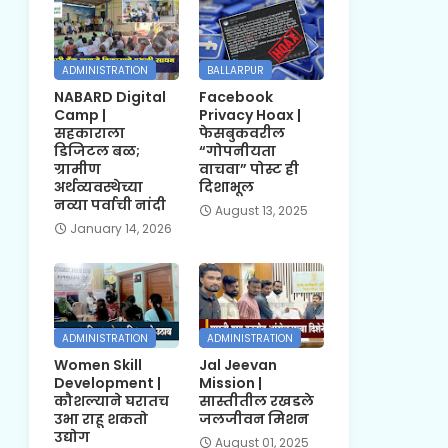
ADMINISTRATION
BALLARPUR
NABARD Digital
Facebook
Camp |
Privacy Hoax |
सहकाराला
फेसबुकवरील
डिजिटल बळ;
“गोपनीयता
ग्रामीण
वाचवा” पोस्ट ही
अर्थव्यवस्थेच्या
दिशाभूल
नव्या पर्वाची नांदी
August 13, 2025
January 14, 2026
ADMINISTRATION
ADMINISTRATION
Women Skill
Jal Jeevan
Development |
Mission |
कौशल्याने घरातच
सास्तीतील रखडले
उभा राहू शकतो
जलजीवन मिशन
उद्योग
August 01, 2025