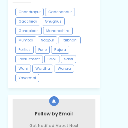
Chandrapur
Gadchandur
Gadchiroli
Ghughus
Gondpipari
Maharashtra
Mumbai
Nagpur
Parbhani
Politics
Pune
Rajura
Recruitment
Saoli
Sasti
Wani
Wardha
Warora
Yavatmal
Follow by Email
Get Notified About Next