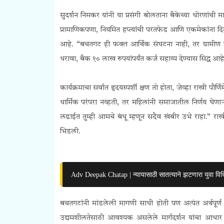
सुदर्शन निमकर यांनी या प्रसंगी बोलताना बँकेच्या धोरणांची मा
प्रामाणिकपणा, नियमित हप्त्यांची परतफेड आणि एकमेकांना दिल
आहे. “बचतगट ही फक्त आर्थिक संघटना नाही, तर ग्रामीण व
धरावा, बँक १० लाख रुपयांपर्यंत कर्ज सहाय्य देण्यास सिद्ध आहे
कार्यक्रमाचा सर्वात हृदयस्पर्शी क्षण तो होता, जेव्हा राखी पौर्
धार्मिक परंपरा नव्हती, तर महिलांनी समाजातील निर्णय घेण
लढाईत तुम्ही आमचे बंधू म्हणून सदैव खंबीर उभे राहा.” राख
भिडली.
Adv Deepak Chatap | न्यायासाठी सातत्याने झटणारा युवा विध
बचतगटांनी मांडलेली मागणी साधी होती पण अत्यंत अर्थपूर्ण 
उद्यमशीलतेसाठी आवश्यक असलेले मार्गदर्शन यांचा आधार