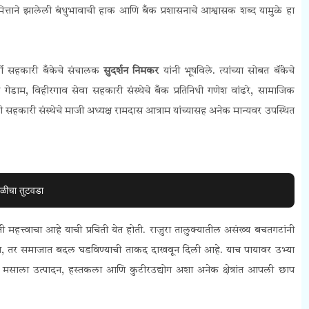
िमित्ताने झालेली बंधुभावाची हाक आणि बँक प्रशासनाचे आश्वासक शब्द यामुळे हा
र्ती सहकारी बँकेचे संचालक
सुदर्शन निमकर
यांनी भूषविले. त्यांच्या सोबत बॅंकेचे
ाम, विहीरगाव सेवा सहकारी संस्थेचे बँक प्रतिनिधी गणेश वांढरे, सामाजिक
री सहकारी संस्थेचे माजी अध्यक्ष रामदास आत्राम यांच्यासह अनेक मान्यवर उपस्थित
ोळीचा तुटवडा
ी महत्त्वाचा आहे याची प्रचिती येत होती. राजुरा तालुक्यातील असंख्य बचतगटांनी
े नाहीत, तर समाजात बदल घडविण्याची ताकद दाखवून दिली आहे. याच पायावर उभ्या
य, मसाला उत्पादन, हस्तकला आणि कुटीरउद्योग अशा अनेक क्षेत्रांत आपली छाप