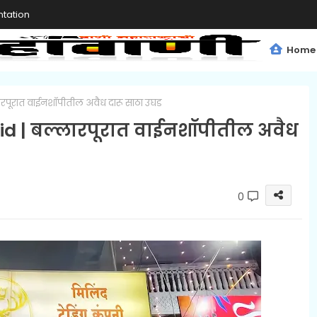
tation
Home
ारपूरात वाईनशॉपीतील अवैध दारू साठा उघड
aid | बल्लारपूरात वाईनशॉपीतील अवैध
0