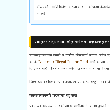
रॉयल स्टॅग आणि विदेशी दारूचा साठा – कोणत्या नेटवर्कम
आला?
Congress Suspension | काँग्रेसमध्ये कठोर अनुशासनबद्ध कार
बल्लारपूरसारख्या नागरी व ग्रामीण सीमावर्ती भागात अवैध दा
करते.
Ballarpur Illegal Liquor Raid
नागरिकांच्या 
सिंडिकेट आहे – जिथे अनेक पोलीस, राजकीय हात, आणि स्थानि
जिल्हास्तरावर विशेष तपास पथक स्थापन करून संपूर्ण नेटवर्क
कायमस्वरूपी परवाना रद्द करा!
पवन जयस्वालच्या मालकीच्या व भागीदारीतील सर्व दुकाने त