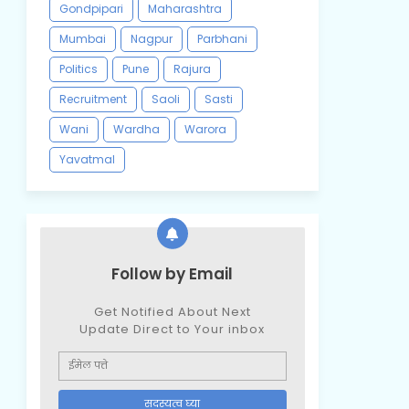
Gondpipari
Maharashtra
Mumbai
Nagpur
Parbhani
Politics
Pune
Rajura
Recruitment
Saoli
Sasti
Wani
Wardha
Warora
Yavatmal
Follow by Email
Get Notified About Next
Update Direct to Your inbox