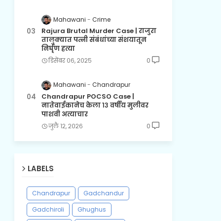
Mahawani
Crime
Rajura Brutal Murder Case | राजुरा
तालुक्यात पत्नी संबंधांच्या संशयातून
निर्घृण हत्या
डिसेंबर ०६, २०२५
0
Mahawani
Chandrapur
Chandrapur POCSO Case |
नातेवाईकानेच केला १३ वर्षीय मुलीवर
पाशवी अत्याचार
जुलै १२, २०२६
0
LABELS
Chandrapur
Gadchandur
Gadchiroli
Ghughus