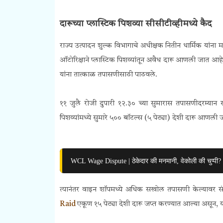
दारूच्या प्लास्टिक पिशव्या सीसीटीव्हीमध्ये कैद
राज्य उत्पादन शुल्क विभागाचे अधीक्षक नितीन धार्मिक यांना
ऑटोरिक्षाने प्लास्टिक पिशव्यांतून अवैध दारू आणली जात आहे
यांना तात्काळ तपासणीसाठी पाठवले.
११ जुलै रोजी दुपारी १२.३० च्या सुमारास तपासणीदरम्यान 
पिशव्यांमध्ये सुमारे ५०० बॉटल्स (५ पेट्या) देशी दारू आणली ज
WCL Wage Dispute | ठेकेदार की मनमानी, वेकोली की चुप्पी?
त्यानंतर वाइन शॉपमध्ये अधिक सखोल तपासणी केल्यावर स
Raid
एकूण १५ पेट्या देशी दारू जप्त करण्यात आल्या असून, 