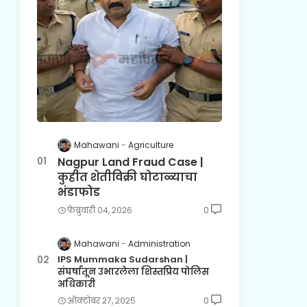
Mahawani
Agriculture
Nagpur Land Fraud Case |
कुहीत शेतीविक्री घोटाळ्याचा
भंडाफोड
फेब्रुवारी ०४, २०२६
0
Mahawani
Administration
IPS Mummaka Sudarshan |
संघर्षातून उभारलेला शिस्तप्रिय पोलिस
अधिकारी
ऑक्टोबर २७, २०२५
0