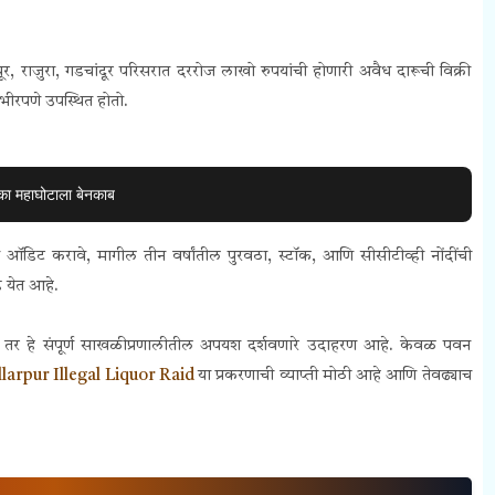
, राजुरा, गडचांदूर परिसरात दररोज लाखो रुपयांची होणारी अवैध दारूची विक्री
गंभीरपणे उपस्थित होतो.
का महाघोटाला बेनकाब
ांचे ऑडिट करावे, मागील तीन वर्षांतील पुरवठा, स्टॉक, आणि सीसीटीव्ही नोंदींची
े येत आहे.
, तर हे संपूर्ण साखळीप्रणालीतील अपयश दर्शवणारे उदाहरण आहे. केवळ पवन
llarpur Illegal Liquor Raid
या प्रकरणाची व्याप्ती मोठी आहे आणि तेवढ्याच