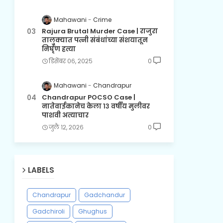
Mahawani
Crime
Rajura Brutal Murder Case | राजुरा
तालुक्यात पत्नी संबंधांच्या संशयातून
निर्घृण हत्या
डिसेंबर ०६, २०२५
0
Mahawani
Chandrapur
Chandrapur POCSO Case |
नातेवाईकानेच केला १३ वर्षीय मुलीवर
पाशवी अत्याचार
जुलै १२, २०२६
0
LABELS
Chandrapur
Gadchandur
Gadchiroli
Ghughus