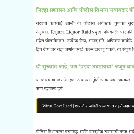
जिल्हा प्रशासन आणि पोलीस विभाग जबाबदार की
सदरची कारवाई झाली ती पोलीस अधीक्षक मुम्मका सुदर्शन
नेतृत्वात. Rajura Liquor Raid
प्रमुख अधिकारी:
पोउपनि प
महेश बोलगोडवार, शफीक शेख, आनंद मोरे, अविनाश बांबोडे
हिच टीम जर सहा जणांत एवढं करून दाखवू शकते, तर संपूर्ण
ही सुरुवात आहे, पण ‘पडदा उघडायचा’ अजून बा
या कारवाया म्हणजे एका अंधाऱ्या गुहेतील काजवा चमकला अस
जागं व्हायला हवं.
Wirur Govt Land | शासकीय जमिनी प्रकरणात तहसीलदारांचा
पोलिस विभागाला वचनबद्ध आणि पारदर्शक तपासाची गरज आहे.