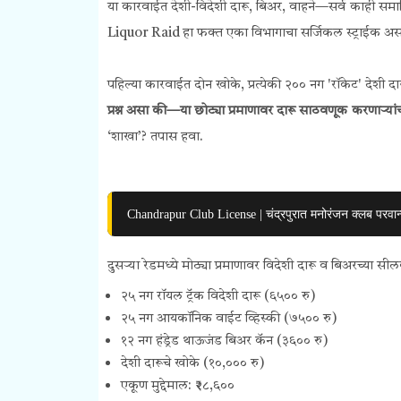
या कारवाईत देशी-विदेशी दारू, बिअर, वाहने—सर्व काही समाविष्ट
Liquor Raid हा फक्त एका विभागाचा सर्जिकल स्ट्राईक असला,
पहिल्या कारवाईत दोन खोके, प्रत्येकी २०० नग 'रॉकेट' देशी दा
प्रश्न असा की—या छोट्या प्रमाणावर दारू साठवणूक करणाऱ्यांच
‘शाखा’? तपास हवा.
Chandrapur Club License | चंद्रपुरात मनोरंजन क्लब परवान्
दुसऱ्या रेडमध्ये मोठ्या प्रमाणावर विदेशी दारू व बिअरच्य
२५ नग रॉयल ट्रॅक विदेशी दारू (६५०० रु)
२५ नग आयकॉनिक वाईट व्हिस्की (७५०० रु)
१२ नग हंड्रेड थाऊजंड बिअर कॅन (३६०० रु)
देशी दारूचे खोके (१०,००० रु)
एकूण मुद्देमाल: ₹२८,६००