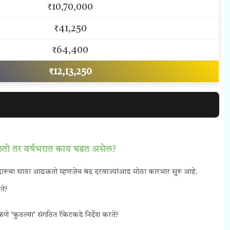
₹10,70,000
₹41,250
₹64,400
₹12,13,250
िळतो तर वर्षभरात काय घडत असेल?
वर दारूचा साठा आढळतो म्हणजेच बंद दरवाज्यांआड मोठा कारभार सुरू आहे.
ते?
े ‘कुठल्या’ संगठित रॅकेटकडे निर्देश करते?