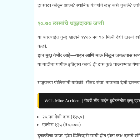
हा साठा कोठून आला? स्थानिक यंत्रणांचे लक्ष कसे चुकले? आण
१०.७० लाखांचे धक्कादायक जप्ती
या कारवाईत गुन्हे शाखेने १४०० नग ९० मिली देशी दारूचे 
केली.
हाच मुद्दा गंभीर आहे—वाहन आणि माल मिळून जवळपास सव्वा 
या गाडीचा मागील इतिहास काय? ही दारू कुठे पाठवण्यात येणा
राजुराच्या पोलिसांनी यावेळी 'रॉकेट संत्रा' नावाच्या देशी दारू
WCL Mine Accident | गोवरी डीप माईन दुर्घटनेतील मृत्यू प्र
२५ नग देशी दारू (₹१२५०)
एक्सेस १२५ (₹४०,०००)
दुचाकीचा वापर 'होम डिलिव्हरी'साठी होत होता का? दारूचे छो