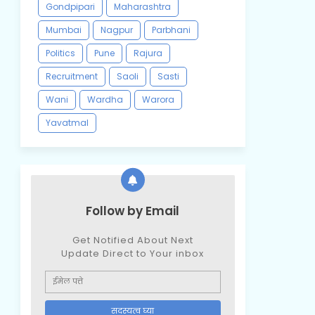
Gondpipari
Maharashtra
Mumbai
Nagpur
Parbhani
Politics
Pune
Rajura
Recruitment
Saoli
Sasti
Wani
Wardha
Warora
Yavatmal
Follow by Email
Get Notified About Next
Update Direct to Your inbox