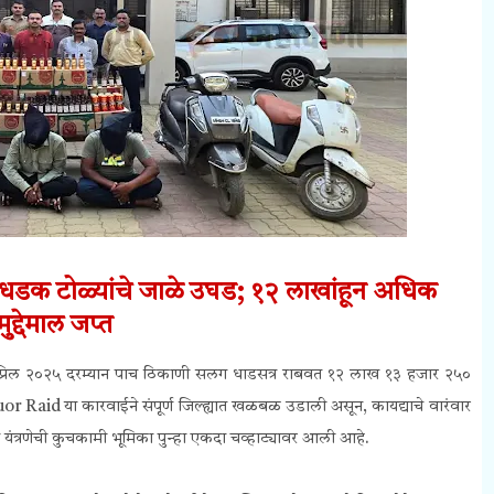
 बेधडक टोळ्यांचे जाळे उघड;
१२ लाखांहून अधिक
मुद्देमाल जप्त
२० एप्रिल २०२५ दरम्यान पाच ठिकाणी सलग धाडसत्र राबवत १२ लाख १३ हजार २५०
uor Raid या कारवाईने संपूर्ण जिल्ह्यात खळबळ उडाली असून, कायद्याचे वारंवार
यंत्रणेची कुचकामी भूमिका पुन्हा एकदा चव्हाट्यावर आली आहे.