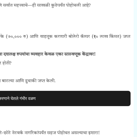
ि सर्वात महत्त्वाचे—ही साखळी कुठेपर्यंत पोहोचली आहे?
खोके (७०,००० रु) आणि वाहतूक करणारी बोलेरो कॅम्पर (₹१० लाख किंमत) जप्त
दशलक्ष रुपयांचा व्यवहार केवळ एका साठवणूक केंद्रावर!
र होती?
च्या बाटल्या आणि दुचाकी जप्त केली.
करणाने घेतले गंभीर वळण
टे-छोटे नेटवर्क नागरिकांपर्यंत सहज पोहोचत असल्याचा इशारा!