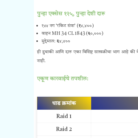
पुन्हा एक्सेस १२५, पुन्हा देशी दारू
१४४ नग ‘रॉकेट संत्रा’ (₹१४,४००)
वाहन MH 34 CL 1843 (₹५०,०००)
मुद्देमाल: ₹६४,४००
ही दुचाकी आणि दारू एका विशिष्ट साखळीचा भाग आहे की वेग
नाही.
एकूण कारवाईचे तपशील:
धाड क्रमांक
Raid 1
Raid 2