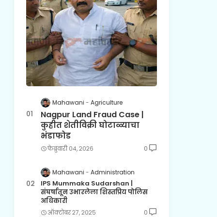
Mahawani
Agriculture
Nagpur Land Fraud Case |
कुहीत शेतीविक्री घोटाळ्याचा
भंडाफोड
फेब्रुवारी ०४, २०२६
0
Mahawani
Administration
IPS Mummaka Sudarshan |
संघर्षातून उभारलेला शिस्तप्रिय पोलिस
अधिकारी
ऑक्टोबर २७, २०२५
0