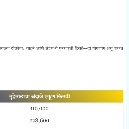
ळ्या टोळीचा? वाहने आणि ब्रँडमध्ये पुनरावृत्ती दिसते—हा योगायोग असू शकत
मुद्देमालाचा अंदाजे एकूण किमती
₹10,000
₹28,600