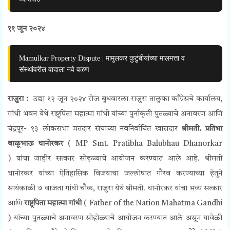
११ जून २०२४
Mamulkar Property Dispute | मामुलकर कुटुंबीयांच्या मालमत्ता व
संस्थांवरील वादाला नवे वळण
राजुरा :
उद्या १२ जून २०२४ रोज बुधवारला राजुरा तालुका काँग्रेसचे कार्यालय,
गांधी भवन येथे राष्ट्रपिता महात्मा गांधी यांच्या पुर्नाकृती पुतळ्याचे अनावरण आणि
चंद्रपूर- १३ लोकसभा मतदार संघाच्या नवनिर्वाचित खासदार
श्रीमती. प्रतिभा
बाळूभाऊ धानोरकर
( MP
Smt. Pratibha Balubhau Dhanorkar
)
यांचा जाहीर सत्कार सोहळ्याचे आयोजन करण्यात आले आहे. श्रीमती
धानोरकर यांच्या ऐतिहासिक विजयाचा जल्लोषात गौरव करण्याच्या हेतूने
सायंकाळी ७ वाजता गांधी चौक, राजुरा येथे श्रीमती. धानोरकर यांचा भव्य सत्कार
आणि
राष्ट्रपिता महात्मा गांधी
(
Father of the Nation Mahatma Gandhi
)
यांच्या पुतळ्याचे अनावरण सोहोळ्याचे आयोजन करण्यात आले असून यावेळी