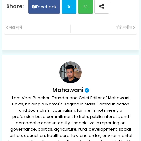
Facebook
Twit
Wh
जरा जुने
थोडे नवीन
ter
ats
ap
p
Mahawani
I am Veer Punekar, Founder and Chief Editor of Mahawani
News, holding a Master's Degree in Mass Communication
and Journalism. Journalism, for me, is not merely a
profession but a commitment to truth, public interest, and
democratic accountability. I specialize in reporting on
governance, politics, agriculture, rural development, social
justice, education, healthcare, law and order, environmental