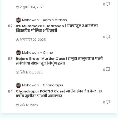
0
फेब्रुवारी ०४, २०२६
Mahawani
Administration
IPS Mummaka Sudarshan | संघर्षातून उभारलेला
शिस्तप्रिय पोलिस अधिकारी
0
ऑक्टोबर २७, २०२५
Mahawani
Crime
Rajura Brutal Murder Case | राजुरा तालुक्यात पत्नी
संबंधांच्या संशयातून निर्घृण हत्या
0
डिसेंबर ०६, २०२५
Mahawani
Chandrapur
Chandrapur POCSO Case | नातेवाईकानेच केला १३
वर्षीय मुलीवर पाशवी अत्याचार
0
जुलै १२, २०२६