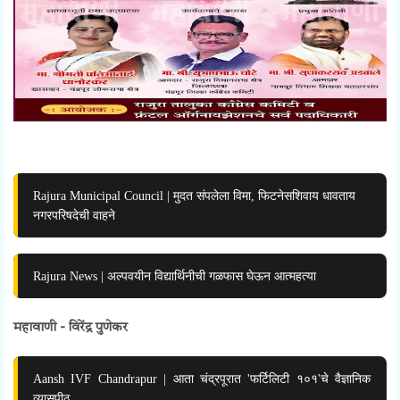
Rajura Municipal Council | मुदत संपलेला विमा, फिटनेसशिवाय धावताय
नगरपरिषदेची वाहने
Rajura News | अल्पवयीन विद्यार्थिनीची गळफास घेऊन आत्महत्या
महावाणी - विरेंद्र पुणेकर
Aansh IVF Chandrapur | आता चंद्रपूरात 'फर्टिलिटी १०१'चे वैज्ञानिक
व्यासपीठ