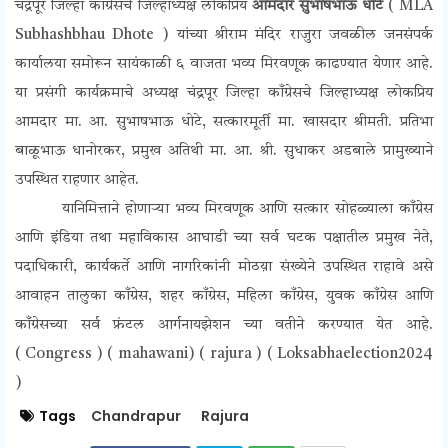
चंद्रपूर जिल्हा काँग्रेसचे जिल्हाध्यक्ष लोकप्रिय
आमदार सुभाषभाऊ धोटे
(
MLA
Subhashbhau Dhote )
यांच्या श्रीराम मंदिर राजुरा जवळील जनसंपर्क
कार्यालया समोरून सायंकाळी ६ वाजता भव्य मिरवणूक काढण्यात येणार आहे.
या प्रसंगी कार्यक्रमाचे अध्यक्ष चंद्रपूर जिल्हा काँग्रेसचे जिल्हाध्यक्ष लोकप्रिय
आमदार मा. आ. सुभाषभाऊ धोटे, सत्कारमूर्ती मा. खासदार श्रीमती. प्रतिभा
बाळूभाऊ धानोरकर, प्रमुख अतिथी मा. आ. श्री. सुधाकर अडबाले प्रामुख्याने
उपस्थित राहणार आहेत.
यानिमित्ताने होणाऱ्या भव्य मिरवणूक आणि सत्कार सोहळ्याला काँग्रेस
आणि इंडिया तथा महाविकास आघाडी च्या सर्व घटक पक्षातील प्रमुख नेते,
पदाधिकारी, कार्यकर्ते आणि नागरिकांनी मोठय़ा संख्येने उपस्थित राहावे असे
आवाहन तालुका काँग्रेस, शहर काँग्रेस, महिला काँग्रेस, युवक काँग्रेस आणि
काँग्रेसच्या सर्व फ्रंटल आर्गनायझेशन च्या वतीने करण्यात येत आहे.
(
Congress ) ( mahawani) ( rajura ) ( Loksabhaelection2024
)
Tags
Chandrapur
Rajura