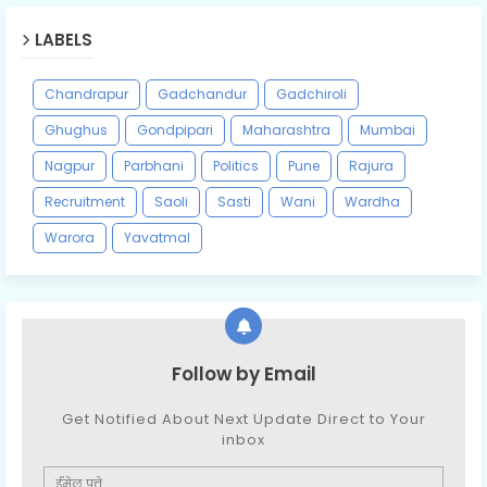
LABELS
Chandrapur
Gadchandur
Gadchiroli
Ghughus
Gondpipari
Maharashtra
Mumbai
Nagpur
Parbhani
Politics
Pune
Rajura
Recruitment
Saoli
Sasti
Wani
Wardha
Warora
Yavatmal
Follow by Email
Get Notified About Next Update Direct to Your
inbox