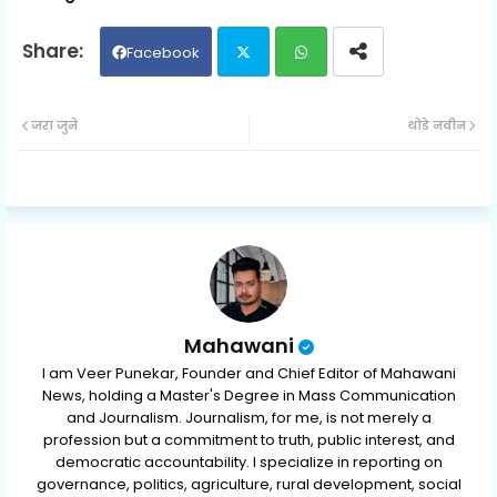
Facebook
Twit
Wh
जरा जुने
थोडे नवीन
ter
ats
ap
p
Mahawani
I am Veer Punekar, Founder and Chief Editor of Mahawani
News, holding a Master's Degree in Mass Communication
and Journalism. Journalism, for me, is not merely a
profession but a commitment to truth, public interest, and
democratic accountability. I specialize in reporting on
governance, politics, agriculture, rural development, social