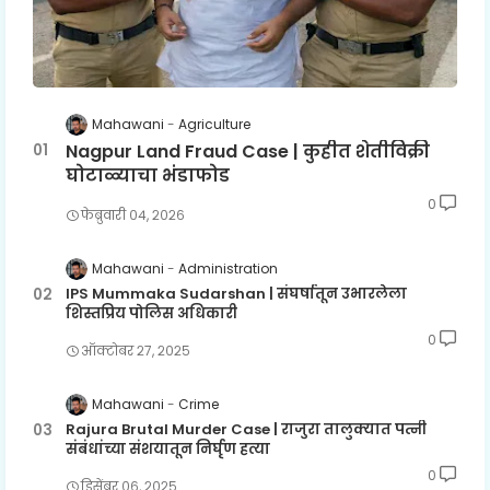
Mahawani
Agriculture
Nagpur Land Fraud Case | कुहीत शेतीविक्री
घोटाळ्याचा भंडाफोड
0
फेब्रुवारी ०४, २०२६
Mahawani
Administration
IPS Mummaka Sudarshan | संघर्षातून उभारलेला
शिस्तप्रिय पोलिस अधिकारी
0
ऑक्टोबर २७, २०२५
Mahawani
Crime
Rajura Brutal Murder Case | राजुरा तालुक्यात पत्नी
संबंधांच्या संशयातून निर्घृण हत्या
0
डिसेंबर ०६, २०२५