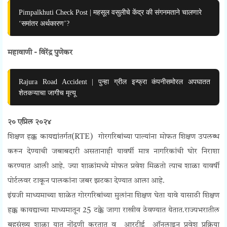
Pimpalkhuti Check Post | महसूल वसुलीचे केंद्र की संगनमताने चालणारे
‘समांतर अर्थकारण’?
महावाणी - विरेंद्र पुणेकर
Rajura Road Accident | पुन्हा ग्रील इन्फ्रा कंपनीसमोरल अपघातत
शेतकऱ्याचा जागीच मृत्यू
२० एप्रिल २०२४
शिक्षण हक्क कायद्यांतर्गत(RTE) गोरगरिबांच्या पाल्यांना मोफत शिक्षण उपलब्ध
करून देण्याची जबाबदारी असतानाही यावर्षी मात्र नागरिकांची घोर निराशा
करण्यात आली आहे. ज्या शाळांमध्ये मोफत प्रवेश मिळतो त्याच शाळा यावर्षी
पोर्टलवर टाकून पालकांना जबर झटका देण्यात आला आहे.
इंग्रजी माध्यमाच्या शाळेत गोरगरिबांच्या मुलांना शिक्षण घेता यावे यासाठी शिक्षण
हक्क कायद्याच्या माध्यमातून 25 टक्के जागा राखीव ठेवण्यात येतात.राज्यभरातील
बहुसंख्य शाळा यात नोंदणी करतात व आरटीई ऑनलाइन प्रवेश प्रक्रिया