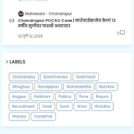
Mahawani
Chandrapur
Chandrapur POCSO Case | नातेवाईकानेच केला १३
वर्षीय मुलीवर पाशवी अत्याचार
0
जुलै १२, २०२६
LABELS
Chandrapur
Gadchandur
Gadchiroli
Ghughus
Gondpipari
Maharashtra
Mumbai
Nagpur
Parbhani
Politics
Pune
Rajura
Recruitment
Saoli
Sasti
Wani
Wardha
Warora
Yavatmal