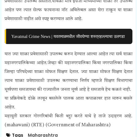
प्रवेशासाठी उपलब्ध असतात.यावेळी मात्र इंग्रजी माध्यमाच्या शाळा तर उपलब्ध
आहेत पण त्यात सेल्फ फायनान्स नॉट अविलेबल असा शेरा टाकून या शाळा
प्रवेशासाठी नाहीत असे स्पष्ट करण्यात आले आहे.
Yavatmal Crime News | यवतमाळमधील जीवघेण्या शस्त्रहल्ल्याचा उलगडा
यात ज्या शाळा प्रवेशासाठी उपलब्ध करून देण्यात आल्या आहेत त्या सर्व शाळा
महानगरपालिकेच्या आहेत.जेव्हा की महानगरपालिका किंवा नगरपालिका किंवा
जिल्हा परिषदेच्या शाळा मोफत शिक्षण देतात. ज्या शाळा मोफत शिक्षण देतात
त्याच शाळा प्रवेशासाठी उपलब्ध करण्याचा निर्णय म्हणजे शिक्षण विभागाचा
मूर्खपणा समजायचा की राज्यातील जनता मूर्ख आहे हे समजावे हेच कळतं नाही.
या प्रक्रियेकडे डोळे लावून बसलेले पालक आता कपाळावर हात मारुन बसले
आहेत.
महायुती सरकार गोरगरिबांची किती थट्टा करते याचे हे ताजे उदाहरण आहे.
(mahawani) (RTE) (Government of Maharashtra)
Tags
Maharashtra