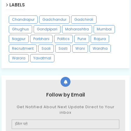
LABELS
Chandrapur
Gadchandur
Gadchiroli
Ghughus
Gondpipari
Maharashtra
Mumbai
Nagpur
Parbhani
Politics
Pune
Rajura
Recruitment
Saoli
Sasti
Wani
Wardha
Warora
Yavatmal
Follow by Email
Get Notified About Next Update Direct to Your
inbox