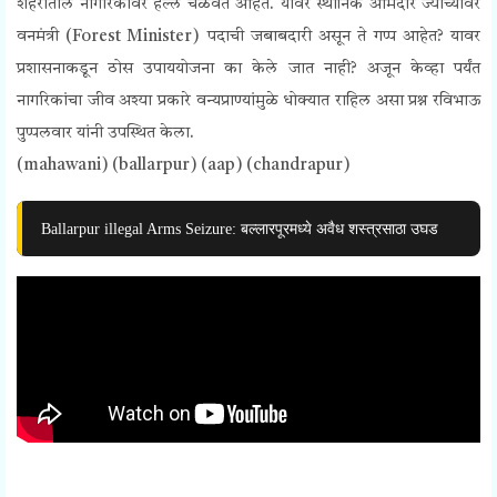
शहरातील
नागरिकांवर हल्ले चळवत आहेत.
यावर स्थानिक आमदार ज्यांच्यावर
वनमंत्री (Forest Minister) पदाची जबाबदारी असून ते गप्प आहेत? यावर
प्रशासनाकडून ठोस उपाययोजना का केले जात नाही? अजून केव्हा पर्यंत
नागरिकांचा जीव अश्या प्रकारे वन्यप्राण्यांमुळे धोक्यात राहिल असा प्रश्न रविभाऊ
पुप्पलवार यांनी उपस्थित केला.
(mahawani) (ballarpur) (aap) (chandrapur)
Ballarpur illegal Arms Seizure: बल्लारपूरमध्ये अवैध शस्त्रसाठा उघड