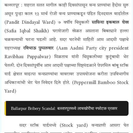
बल्लारपूर
: शहरात सतत मागील काही दिवसांपासून वन्य प्राण्यांचा हैदोस सुरू
असून पुन्हा काल १३ मार्च रोजी वन्य प्राण्याकडून पंडित दिनदयाल वार्डातील
(
Pandit Dindayal Ward)
७ वर्षीय चिमुकली
साफिया इकबाल शेख
(
Safia Iqbal Shaikh)
घराशेजारी खेळत असताना बिबट्याने हल्ला
चळवल्याची घटना घडली आहे. सदर घटनेची माहिती आम आदमी पक्षाचे
शहराध्यक्ष
रविभाऊ पुप्पलवार
(
Aam Aadmi Party city president
Ravibhau Puppalwar)
मिळताच
यांनी चिमुकलीच्या कुटूंबाची भेट
घेतली.
दोन दिवसांपूर्वीच आम आदमी पक्षाच्या शिष्टमंडळाने पेपरमिल बांबू स्टाॅक
यार्ड क्षेत्रात वाढत्या वन्यप्राण्यांचा वावरावर उपाययोजना करीता उपविभागीय
अधिकाऱ्यांची भेट घेत निवेदन दिले होते. (
Peppermill Bamboo Stock
Yard)
Ballarpur Bribery Scandal: बल्लारपूरमध्ये लाचखोरीचा स्फोटक प्रकार
सदर
स्टाॅक यार्डमध्ये (
Stock yard)
वन्यप्राणी आसरा घेत