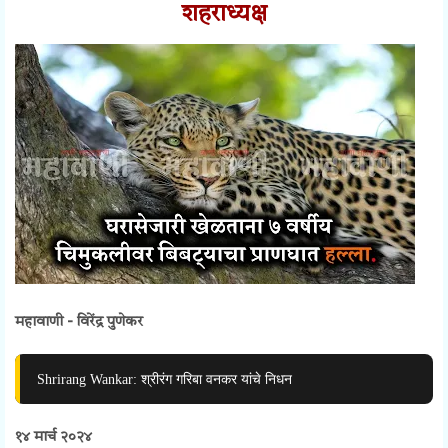
शहराध्यक्ष
महावाणी - विरेंद्र पुणेकर
Shrirang Wankar: श्रीरंग गरिबा वनकर यांचे निधन
१४ मार्च २०२४