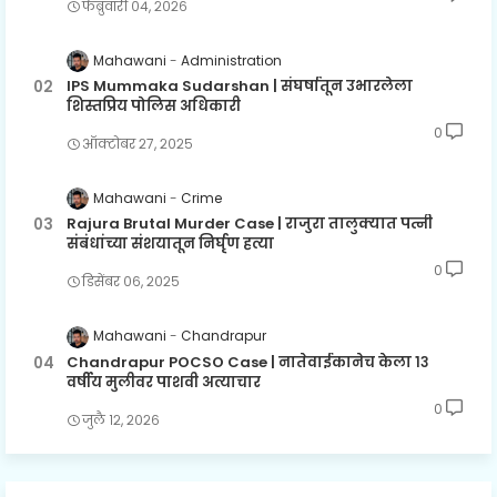
फेब्रुवारी ०४, २०२६
Mahawani
Administration
IPS Mummaka Sudarshan | संघर्षातून उभारलेला
शिस्तप्रिय पोलिस अधिकारी
0
ऑक्टोबर २७, २०२५
Mahawani
Crime
Rajura Brutal Murder Case | राजुरा तालुक्यात पत्नी
संबंधांच्या संशयातून निर्घृण हत्या
0
डिसेंबर ०६, २०२५
Mahawani
Chandrapur
Chandrapur POCSO Case | नातेवाईकानेच केला १३
वर्षीय मुलीवर पाशवी अत्याचार
0
जुलै १२, २०२६