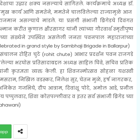
 उद्धार शक्य नसल्याचे सांगितले. कार्यक्रमाचे अध्यक्ष डाॅ.
भिमुख कार्य आणि समतेने, ममतेने चालविलेल्या राज्यामुळे आज
जमान असल्याचे मांडले. या प्रसंगी संभाजी ब्रिगेडचे दिवंगत
न्मान करीत कुणाल क्षीरसागर यांनी त्यांच्या गौरवार्थ स्मृतीपुष्प
ंच्या संख्येने उपस्थित असलेली जनता पवनपाल महाराजांच्या
brated in grand style by Sambhaji Brigade in Ballarpur)
त्रसंचालन रोहित चुटे (rohit chute) आभार प्रदर्शन पवन राजगडे
लेल्या भरघोस प्रतिसादाबद्दल अध्यक्ष साहिल घिवे, सचिव प्रतिक
ांनी कृतज्ञता व्यक्त केली. हा शिवजन्मोत्सव सोहळा यशस्वी
ेश मसराम, निखिल वडस्कर, निलेश सुर, चेतन मुळे, हर्ष नागरकर,
, अनिकेत गजभिये, दीप आत्राम, दिवांशू पोटे, अमोल आडे, प्रनील
्षय पप्पुलवार, शिवा कोतपल्लीवार व
इतर सर्व संभाजी ब्रिगेड च्या
mahawani)
app