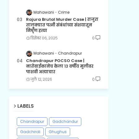
Mahawani
Crime
Rajura Brutal Murder Case | राजुरा
तालुक्यात पत्नी संबंधांच्या संशयातून
निर्घृण हत्या
डिसेंबर ०६, २०२५
0
Mahawani
Chandrapur
Chandrapur POCSO Case |
नातेवाईकानेच केला १३ वर्षीय मुलीवर
पाशवी अत्याचार
जुलै १२, २०२६
0
LABELS
Chandrapur
Gadchandur
Gadchiroli
Ghughus