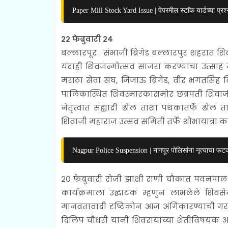
Paper Mill Stock Yard Issue | पेपरमील स्टाॅक यार्डच्या प्र
२२ फेब्रुवारी २४
बल्लारपूर : संभाजी ब्रिगेड बल्लारपुर शहरात 
यंदाही शिवजन्मोत्सव साजरा करण्याचा उत्साह 
मराठा सेवा संघ, जिजाऊ ब्रिगेड, वीर भगतसिंह विद
पालिकास्थित शिवस्मारकासमोर छत्रपती शिवाजी 
नेतृत्वात सह्याद्री ढोल ताशा पथकातर्फे ढोल
शिवाजी महाराज उत्सव समिती तर्फे शोभायात्रा 
Nagpur Police Suspension | नागपूर पोलिसांना नृत्याचा फट
२० फेब्रुवारी रोजी झाशी राणी चौकात पवनपाल म
कार्यक्रमाला उद्घाटक म्हणुन लाभलेले शिवसेन
मानवतावादी दृष्टिकोन आज अंगिकारण्याची गरज असल्
दिलिप चौधरी यांनी शिवरायांच्या शेतीविषयक 