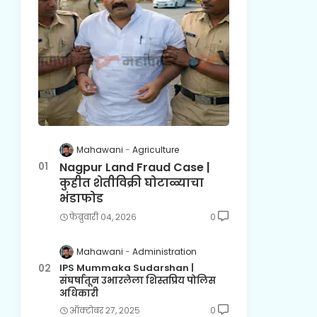
Mahawani
Agriculture
Nagpur Land Fraud Case |
कुहीत शेतीविक्री घोटाळ्याचा
भंडाफोड
फेब्रुवारी ०४, २०२६
0
Mahawani
Administration
IPS Mummaka Sudarshan |
संघर्षातून उभारलेला शिस्तप्रिय पोलिस
अधिकारी
ऑक्टोबर २७, २०२५
0