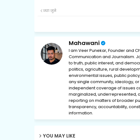
जरा जुने
Mahawani
I am Veer Punekar, Founder and Ch
Communication and Journalism. Jou
to truth, public interest, and democ
politics, agriculture, rural develop
environmental issues, public policy,
any single community, ideology, or 
independent coverage of issues conc
marginalized, underrepresented, 
reporting on matters of broader pub
transparency, accountability, consti
information.
YOU MAY LIKE