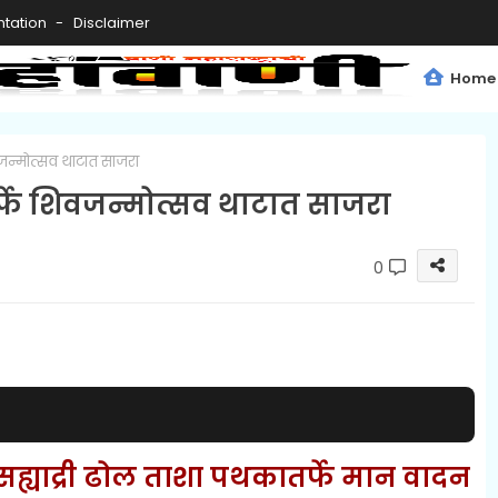
tation
Disclaimer
Home
िवजन्मोत्सव थाटात साजरा
तर्फे शिवजन्मोत्सव थाटात साजरा
0
 सह्याद्री ढोल ताशा पथकातर्फे मान वादन