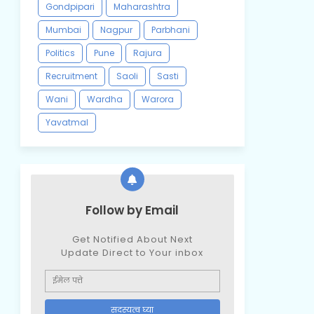
Gondpipari
Maharashtra
Mumbai
Nagpur
Parbhani
Politics
Pune
Rajura
Recruitment
Saoli
Sasti
Wani
Wardha
Warora
Yavatmal
Follow by Email
Get Notified About Next
Update Direct to Your inbox