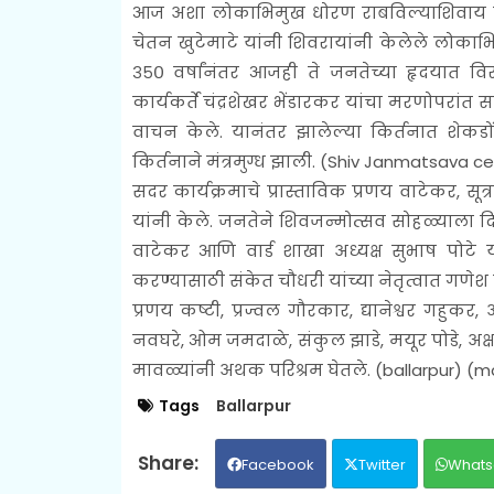
आज अशा लोकाभिमुख धोरण राबविल्याशिवाय देशाचा
चेतन खुटेमाटे यांनी शिवरायांनी केलेले लोका
३५० वर्षांनंतर आजही ते जनतेच्या हृदयात विरा
कार्यकर्ते चंद्रशेखर भेंडारकर यांचा मरणोपरांत स
वाचन केले. यानंतर झालेल्या किर्तनात शेकडो
किर्तनाने मंत्रमुग्ध झाली. (
Shiv Janmatsava cele
सदर कार्यक्रमाचे प्रास्ताविक प्रणय वाटेकर, सू
यांनी केले. जनतेने शिवजन्मोत्सव सोहळ्याला दि
वाटेकर आणि वार्ड शाखा अध्यक्ष सुभाष पोटे य
करण्यासाठी संकेत चौधरी यांच्या नेतृत्वात गण
प्रणय कष्टी, प्रज्वल गौरकार, द्यानेश्वर गहुकर
नवघरे, ओम जमदाळे, संकुल झाडे, मयूर पोडे, अक
मावळ्यांनी अथक परिश्रम घेतले. (ballarpur) (
Tags
Ballarpur
Facebook
Twitter
Whats