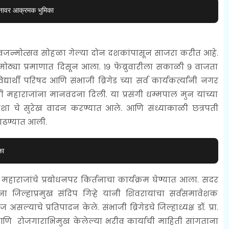
श्नावर आक्रमक भुमिका
शिवजन्मोत्सव सोहळा गेल्या दोन दशकांपासून साजरा करीत आहे.
मोठ्या प्रमाणात दिसून आला. १९ फेब्रुवारीला सकाळी ९ वाजता
्यार्थी परिषद आणि संभाजी ब्रिगेड च्या सर्व कार्यकर्त्यांनी नगर
महाराजांना मानवंदना दिली. या प्रसंगी धम्मपाल मुन यांच्या
 ताशा चे सुरेख वादन करण्यात आले. आणि संध्याकाळी छत्रपती
काढण्यात आली.
का
हाराजांचे प्रबोधनपर किर्तनाचा कार्यक्रम घेण्यात आला. सदर
ा जिल्हाप्रमुख संदिप गिऱ्हे यांनी शिवरायांचा सर्वसमावेशक
याचे प्रतिपादन केले. संभाजी ब्रिगेडचे जिल्हाध्यक्ष डॉ. प्रा.
आणि रोजगाराभिमुख केलेल्या भरीव कार्याची माहिती सांगताना