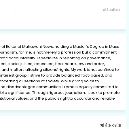
थोडे नवीन
ief Editor of Mahawani News, holding a Master's Degree in Mass
rnalism, for me, is not merely a profession but a commitment
ratic accountability. I specialize in reporting on governance,
ment, social justice, education, healthcare, law and order,
 and matters affecting citizens' rights. My work is not confined to
interest group. I strive to provide balanced, fact-based, and
erning all sections of society. While giving voice to
and disadvantaged communities, I remain equally committed to
lic significance. Through rigorous journalism, I seek to promote
tutional values, and the public's right to accurate and reliable
अधिक दर्शवा