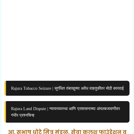
Rajura Tobacco Seizure | सुगंधित तंबाखूच्या अवैध वाहतुकीवर मोठी कारवाई
Rajura Land Dispute | न्यायव्यवस्था आणि प्रशासनाच्या अंमलबजावणीवर
गंभीर प्रश्नचिन्ह
आ. सुभाष धोटे मित्र मंडळ, सेवा कलश फाउंडेशन व