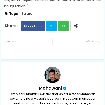
inauguration. )
Tags
Rajura
Facebook
Twit
Wh
जरा जुने
थोडे नवीन
ter
ats
ap
p
Mahawani
I am Veer Punekar, Founder and Chief Editor of Mahawani
News, holding a Master's Degree in Mass Communication
and Journalism. Journalism, for me, is not merely a