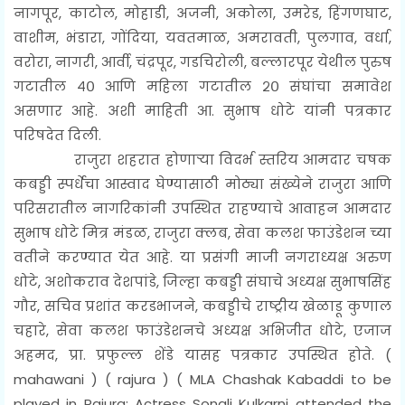
नागपूर, काटोल, मोहाडी, अजनी, अकोला, उमरेड, हिंगणघाट,
वाशीम, भंडारा, गोंदिया, यवतमाळ, अमरावती, पुलगाव, वर्धा,
वरोरा, नागरी, आर्वी, चंद्रपूर, गडचिरोली, बल्लारपूर येथील पुरुष
गटातील ४० आणि महिला गटातील २० संघांचा समावेश
असणार आहे. अशी माहिती आ. सुभाष धोटे यांनी पत्रकार
परिषदेत दिली.
राजुरा शहरात होणाऱ्या विदर्भ स्तरिय आमदार चषक
कबड्डी स्पर्धेचा आस्वाद घेण्यासाठी मोठ्या संख्येने राजुरा आणि
परिसरातील नागरिकांनी उपस्थित राहण्याचे आवाहन आमदार
सुभाष धोटे मित्र मंडळ, राजुरा क्लब, सेवा कलश फाउंडेशन च्या
वतीने करण्यात येत आहे. या प्रसंगी माजी नगराध्यक्ष अरुण
धोटे, अशोकराव देशपांडे, जिल्हा कबड्डी संघाचे अध्यक्ष सुभाषसिंह
गौर, सचिव प्रशांत करडभाजने, कबड्डीचे राष्ट्रीय खेळाडू कुणाल
चहारे, सेवा कलश फाउंडेशनचे अध्यक्ष अभिजीत धोटे, एजाज
अहमद, प्रा. प्रफुल्ल शेंडे यासह पत्रकार उपस्थित होते. (
mahawani ) ( rajura ) (
MLA Chashak Kabaddi to be
played in Rajura: Actress Sonali Kulkarni attended the