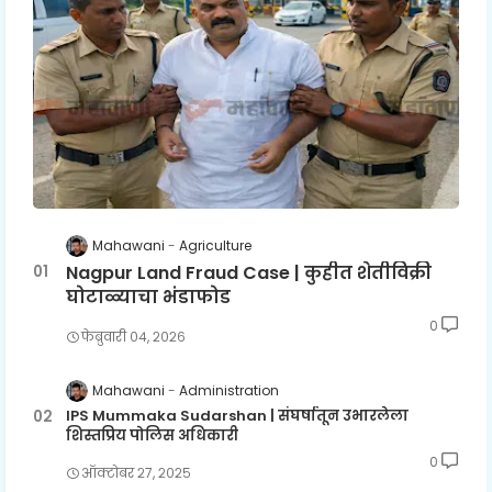
Mahawani
Agriculture
Nagpur Land Fraud Case | कुहीत शेतीविक्री
घोटाळ्याचा भंडाफोड
0
फेब्रुवारी ०४, २०२६
Mahawani
Administration
IPS Mummaka Sudarshan | संघर्षातून उभारलेला
शिस्तप्रिय पोलिस अधिकारी
0
ऑक्टोबर २७, २०२५