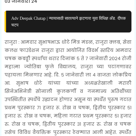
०३ जानेवारी २४
Adv Deepak Chatap | न्यायासाठी सातत्याने झटणारा युवा विधिज्ञ अ‍ॅड. दीपक
चटप
राजुरा : आमदार सुभाषभाऊ धोटे मित्र मंडळ, राजुरा क्लब, सेवा
कलश फाउंडेशन राजुरा द्वारा आयोजित विदर्भ स्तरिय आमदार
चषक कबड्डी स्पर्धांचा थरार दिनांक ५ ते ७ जानेवारी २०२४ रोजी
महात्मा ज्योतिबा फुले विद्यालय, राजुरा च्या पटांगणावर
पहायला मिळणार आहे. दि. ५ जानेवारी ला ४ वाजता लोकप्रिय
आ. सुभाष धोटे यांच्या यांच्या अध्यक्षतेखाली मराठी
सिनेअभिनेत्री सोनाली कुलकर्णी व गनमान्य अतिथींच्या
उपस्थितीत स्पर्धेचे उद्घाटन होणार असून या स्पर्धेत पुरुष गटात
प्रथम पुरस्कार ७१ हजार रू. रोख व चषक, द्वितीय पुरस्कार ५१
हजार रु. रोख व चषक, महिला गटात प्रथम पुरस्कार ५१ हजार
रु. रोख व चषक, द्वितीय पुरस्कार ३१ हजार रु. रोख व चषक
तसेच विविध वैयक्तिक पुरस्कार ठेवण्यात आली आहेत. स्पर्धेत