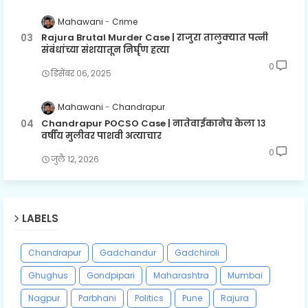
Mahawani
Crime
Rajura Brutal Murder Case | राजुरा तालुक्यात पत्नी
संबंधांच्या संशयातून निर्घृण हत्या
0
डिसेंबर ०६, २०२५
Mahawani
Chandrapur
Chandrapur POCSO Case | नातेवाईकानेच केला १३
वर्षीय मुलीवर पाशवी अत्याचार
0
जुलै १२, २०२६
LABELS
Chandrapur
Gadchandur
Gadchiroli
Ghughus
Gondpipari
Maharashtra
Mumbai
Nagpur
Parbhani
Politics
Pune
Rajura