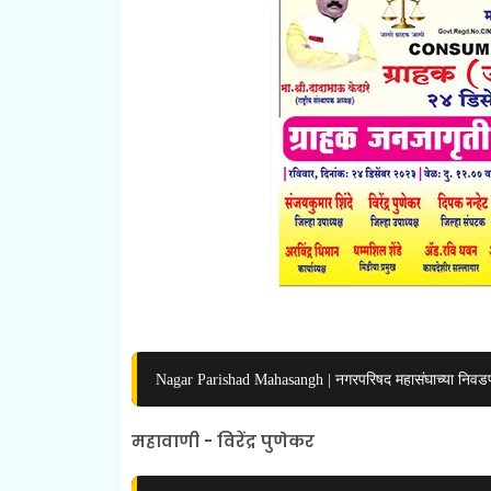
Nagar Parishad Mahasangh | नगरपरिषद महासंघाच्या निवडणु
महावाणी - विरेंद्र पुणेकर