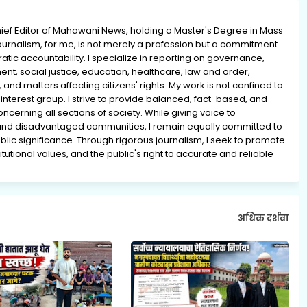
ief Editor of Mahawani News, holding a Master's Degree in Mass
rnalism, for me, is not merely a profession but a commitment
ratic accountability. I specialize in reporting on governance,
ment, social justice, education, healthcare, law and order,
 and matters affecting citizens' rights. My work is not confined to
interest group. I strive to provide balanced, fact-based, and
erning all sections of society. While giving voice to
and disadvantaged communities, I remain equally committed to
lic significance. Through rigorous journalism, I seek to promote
tutional values, and the public's right to accurate and reliable
अधिक दर्शवा