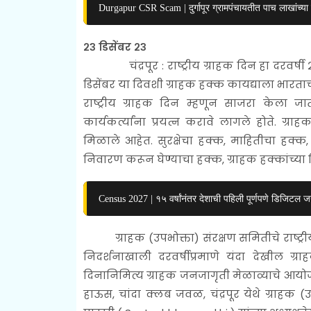
Durgapur CSR Scam | दुर्गापूर ग्रामपंचायतीत पाच लाखांच्या
२३ डिसेंबर २३
चंद्रपूर :
राष्ट्रीय ग्राहक दिन हा दरवर्
डिसेंबर या दिवशी ग्राहक हक्क कायद्याला भारताच्या
राष्ट्रीय ग्राहक दिन म्हणून साजरा केला ज
कार्यकर्त्यांना प्रयत्न करावे लागले होते. ग्र
मिळाले आहेत. सुरक्षेचा हक्क, माहितीचा हक्क
निवारण करून घेण्याचा हक्क, ग्राहक हक्कांच्य
Census 2027 | १५ वर्षांनंतर देशाची पहिली पूर्णपणे डिजिटल
ग्राहक (उपभोक्ता) संरक्षण समितीचे राष्ट्र
निदर्शनाखाली दरवर्षीप्रमाणे यंदा देखील ग्राह
दिनानिमित्य ग्राहक जनजागृती मेळाव्याचे आयोजन 
हाऊस, चांदा क्लब जवळ, चंद्रपूर येथे ग्राहक (उप