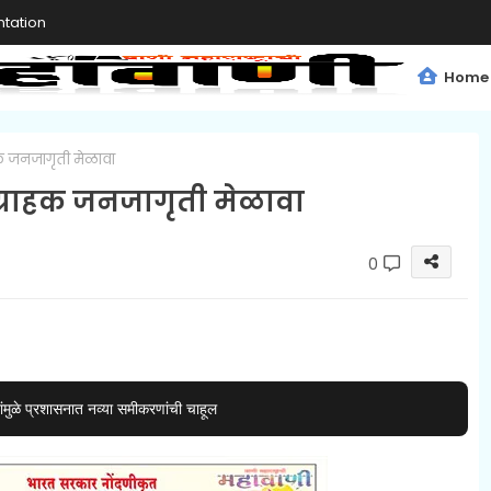
tation
Home
राहक जनजागृती मेळावा
य ग्राहक जनजागृती मेळावा
0
ंमुळे प्रशासनात नव्या समीकरणांची चाहूल