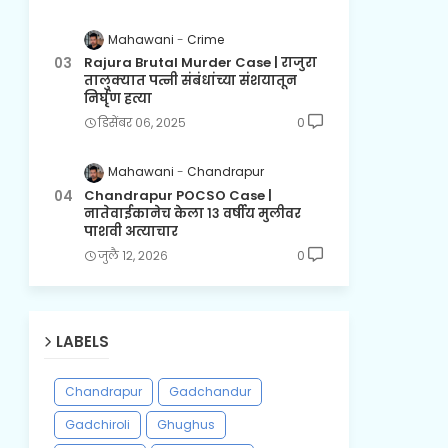
Mahawani
Crime
Rajura Brutal Murder Case | राजुरा
तालुक्यात पत्नी संबंधांच्या संशयातून
निर्घृण हत्या
डिसेंबर ०६, २०२५
0
Mahawani
Chandrapur
Chandrapur POCSO Case |
नातेवाईकानेच केला १३ वर्षीय मुलीवर
पाशवी अत्याचार
जुलै १२, २०२६
0
LABELS
Chandrapur
Gadchandur
Gadchiroli
Ghughus