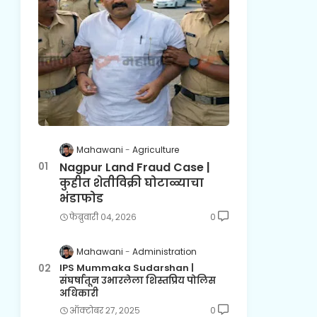
Mahawani
Agriculture
Nagpur Land Fraud Case |
कुहीत शेतीविक्री घोटाळ्याचा
भंडाफोड
फेब्रुवारी ०४, २०२६
0
Mahawani
Administration
IPS Mummaka Sudarshan |
संघर्षातून उभारलेला शिस्तप्रिय पोलिस
अधिकारी
ऑक्टोबर २७, २०२५
0