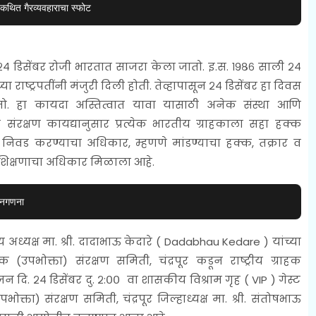
 कथित गैरव्यवहाराचा स्फोट
षी २४ डिसेंबर रोजी भारतात साजरा केला जातो. इ.स. १९८६ साली २४
 राष्ट्रपतींनी मंजुरी दिली होती. तेव्हापासून २४ डिसेंबर हा दिवस
ातो. हा कायदा अस्तित्वात यावा यासाठी अनेक संस्था आणि
ाहक संरक्षण कायद्यानुसार प्रत्येक भारतीय ग्राहकाला सहा हक्क
, निवड करण्याचा अधिकार, म्हणणे मांडण्याचा हक्क, तक्रार व
ा शिक्षणाचा अधिकार मिळाला आहे.
 जनगणना
ीय अध्यक्ष मा. श्री. दादाभाऊ केदारे ( Dadabhau Kedare ) यांच्या
क (उपभोक्ता) संरक्षण समिती, चंद्रपूर कडून राष्ट्रीय ग्राहक
दि. २४ डिसेंबर दु. २:०० वा शासकीय विश्राम गृह ( VIP ) गेस्ट
भोक्ता) संरक्षण समिती, चंद्रपूर जिल्हाध्यक्ष
मा. श्री. संतोषभाऊ