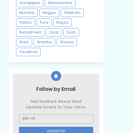
Gondpipari
Maharashtra
Mumbai
Nagpur
Parbhani
Politics
Pune
Rajura
Recruitment
Saoli
Sasti
Wani
Wardha
Warora
Yavatmal
Follow by Email
Get Notified About Next
Update Direct to Your inbox