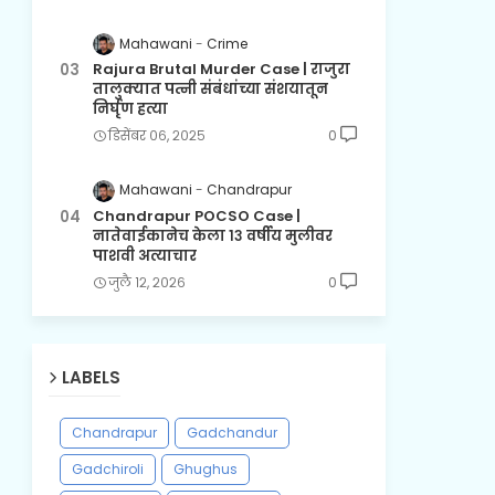
Mahawani
Crime
Rajura Brutal Murder Case | राजुरा
तालुक्यात पत्नी संबंधांच्या संशयातून
निर्घृण हत्या
डिसेंबर ०६, २०२५
0
Mahawani
Chandrapur
Chandrapur POCSO Case |
नातेवाईकानेच केला १३ वर्षीय मुलीवर
पाशवी अत्याचार
जुलै १२, २०२६
0
LABELS
Chandrapur
Gadchandur
Gadchiroli
Ghughus