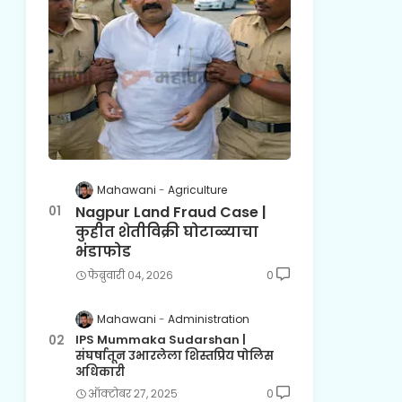
Mahawani
Agriculture
Nagpur Land Fraud Case |
कुहीत शेतीविक्री घोटाळ्याचा
भंडाफोड
फेब्रुवारी ०४, २०२६
0
Mahawani
Administration
IPS Mummaka Sudarshan |
संघर्षातून उभारलेला शिस्तप्रिय पोलिस
अधिकारी
ऑक्टोबर २७, २०२५
0