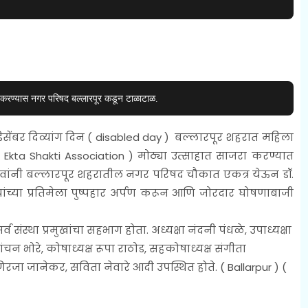
ण करण्यास नगर परिषद बल्लारपूर कडून टाळाटाळ.
सेंबर दिव्यांग दिन (
disabled day )
बल्लारपूर शहरात महिला
Ekta Shakti Association )
मोठ्या उत्साहात साजरा करण्यात
ांधवांनी बल्लारपूर शहरातील नगर परिषद चौकात एकत्र येऊन डॉ.
ांच्या प्रतिमेला पुष्पहार अर्पण करून आणि जोरदार घोषणाबाजी
संस्था प्रमुखांचा सहभाग होता. अध्यक्षा नंदनी पंधळे, उपाध्यक्षा
 भोरे, कोषाध्यक्ष रूपा राठोड, सहकोषाध्यक्ष संगीता
गिरजा जानेकर, सविता नेवारे आदी उपस्थित होते. ( Ballarpur ) (