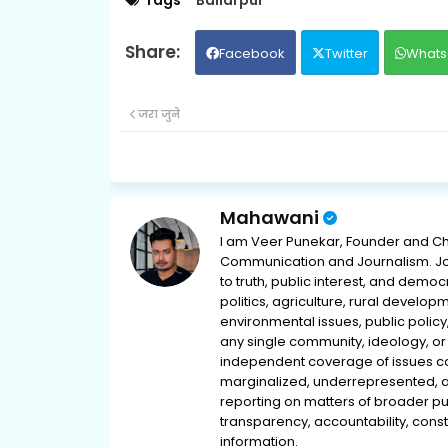
Facebook
Twitter
Whats
जरा जुने
Mahawani
I am Veer Punekar, Founder and Ch
Communication and Journalism. Jou
to truth, public interest, and democ
politics, agriculture, rural develop
environmental issues, public policy,
any single community, ideology, or 
independent coverage of issues conc
marginalized, underrepresented, 
reporting on matters of broader pub
transparency, accountability, consti
information.