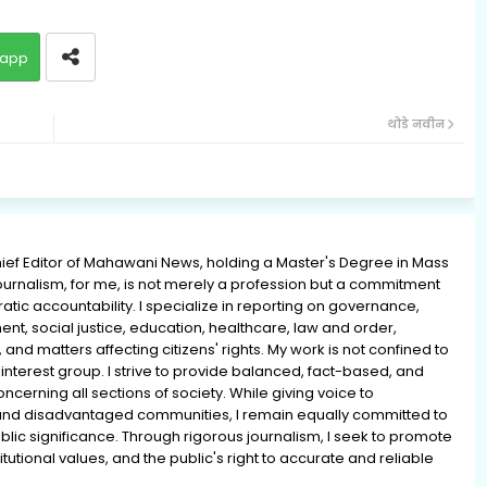
app
थोडे नवीन
ief Editor of Mahawani News, holding a Master's Degree in Mass
rnalism, for me, is not merely a profession but a commitment
ratic accountability. I specialize in reporting on governance,
ment, social justice, education, healthcare, law and order,
 and matters affecting citizens' rights. My work is not confined to
interest group. I strive to provide balanced, fact-based, and
erning all sections of society. While giving voice to
and disadvantaged communities, I remain equally committed to
lic significance. Through rigorous journalism, I seek to promote
tutional values, and the public's right to accurate and reliable