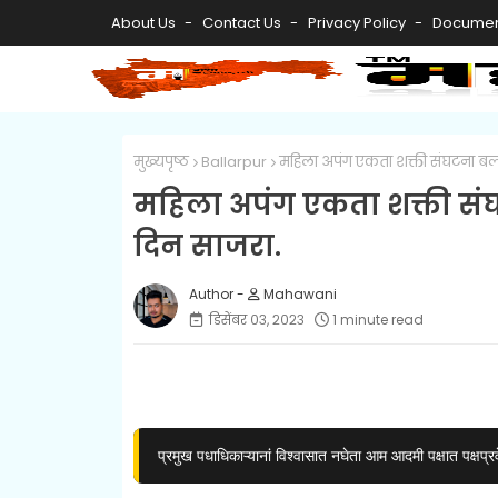
About Us
Contact Us
Privacy Policy
Documen
मुख्यपृष्ठ
Ballarpur
महिला अपंग एकता शक्ती संघटना बल्
महिला अपंग एकता शक्ती संघ
दिन साजरा.
Mahawani
डिसेंबर ०३, २०२३
1 minute read
प्रमुख पधाधिकाऱ्यानां विश्वासात नघेता आम आदमी पक्षात पक्षप्र