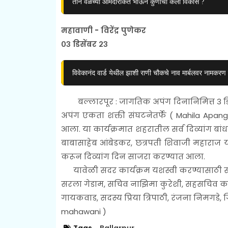
तीन वेळच्या आमदारकित भाऊने कुणाचा केला विकास ?
महावाणी - विरेंद्र पुणेकर
०३ डिसेंबर २३
विवेकानंद वार्ड येथील झाशी राणी चौकचे नाव मार्बलवर नामकर
बल्लारपूर : जागतिक अपंग दिनानिमित्त 3 डि
अपंग एकता शक्ती संघटनेतर्फे (
Mahila Apang 
आला. या कार्यक्रमात शहरातील सर्व दिव्यांग ब
बाबासाहेब आंबेडकर,
छत्रपती शिवाजी महाराज य
करून दिव्यांग दिन साजरा करण्यात आला.
यावेळी सदर कार्यक्रम यशस्वी करण्यासाठी सर्व 
सरला गेडाम, सचिव नाझिमा कुरेशी, सहसचिव कांचन
गायकवाड, सदस्य प्रिया त्रिपाठी, रंजना निमगडे, 
mahawani )
Tags
Ballarpur