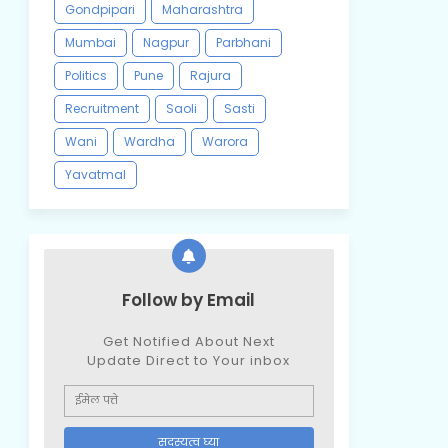
Gondpipari
Maharashtra
Mumbai
Nagpur
Parbhani
Politics
Pune
Rajura
Recruitment
Saoli
Sasti
Wani
Wardha
Warora
Yavatmal
Follow by Email
Get Notified About Next
Update Direct to Your inbox