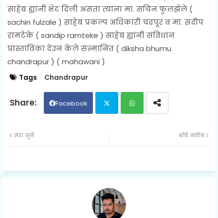
साहेब ह्यांनी भेट दिली असता
त्यांना मा. सचिन फुलझेले (
sachin fulzale ) साहेब प्रकल्प अधिकारी चंद्रपूर व मां. संदीप
रामटेके ( sandip ramteke ) साहेब ह्यांनी संविधान
प्रास्ताविका देउन केले सन्मानित ( diksha bhumu
chandrapur ) ( mahawani )
Tags
Chandrapur
Facebook
Twit
Wh
जरा जुने
थोडे नवीन
ter
ats
ap
p