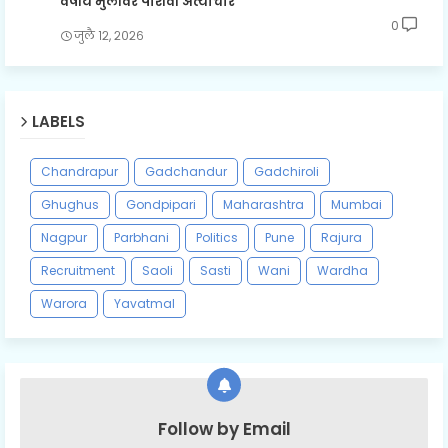
वर्षीय मुलीवर पाशवी अत्याचार
0
जुलै १२, २०२६
LABELS
Chandrapur
Gadchandur
Gadchiroli
Ghughus
Gondpipari
Maharashtra
Mumbai
Nagpur
Parbhani
Politics
Pune
Rajura
Recruitment
Saoli
Sasti
Wani
Wardha
Warora
Yavatmal
Follow by Email