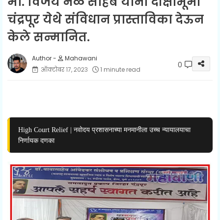
मां. विजय नळे साहेब यांना दीक्षाभूमी
चंद्रपूर येथे संविधान प्रास्ताविका देऊन
केले सन्मानित.
Mahawani
0
ऑक्टोबर १७, २०२३
1 minute read
High Court Relief | नवोदय प्रशासनाच्या मनमानीला उच्च न्यायालयाचा
निर्णायक दणका