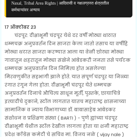
Naxal, Tribal Area Rights | आदिवासी व नक्षलग्रस्त क्षेत्रातील
कर्मचाऱ्यांवर अन्याय
१७ ऑक्टोबर २३
चंद्रपूर: दीक्षाभूमी चंद्रपूर येथे दर वर्षी मोठ्या थाठात
धम्मचक्र अनुप्रवर्तन दिन साजरा केला जातो तसाच या वर्षीहि
मोठ्या थटात साजरा करण्यात आला या वेळी
छोट्या मोठ्या
गावातून शहरातून मोठ्या संखेने आंबेडकरी जनता तसे पर्यटक
धम्मचक्र अनुप्रवार्तन दिन निमित्य होत असलेल्या
मिरवणुकीत सहभागी झाले होते. यात संपूर्ण चंद्रपूर या निळ्या
रंगात रंगून गेला होता. दीक्षाभूमी चंद्रपूर येते
धम्मचक्र
अनुप्रवर्तन दिनाचे औचित्य साधून मूर्ती, पुस्तके, छायाचित्रे
इत्यादीचे दुकाने,
स्टॉल
लागतात यातच
महाराष्ट्र शासनाच्या
सामाजिक व न्याय विभागाच्या डॉ. बाबासाहेब आंबेडकर
संशोधन व प्रशिक्षण संस्था ( BARTI ) - पुणे ह्यांच्या चंद्रपूर
दीक्षाभूमी येथील स्टॉल देखील लागला होता या शनी
महाराष्ट्र
प्रदेश काँग्रेस कमेटी चे सचिव मां. विजय नळे ( vijay nale )