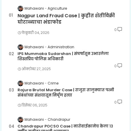
Mahawani
Agriculture
Nagpur Land Fraud Case | कुहीत शेतीविक्री
घोटाळ्याचा भंडाफोड
0
फेब्रुवारी ०४, २०२६
Mahawani
Administration
IPS Mummaka Sudarshan | संघर्षातून उभारलेला
शिस्तप्रिय पोलिस अधिकारी
0
ऑक्टोबर २७, २०२५
Mahawani
Crime
Rajura Brutal Murder Case | राजुरा तालुक्यात पत्नी
संबंधांच्या संशयातून निर्घृण हत्या
0
डिसेंबर ०६, २०२५
Mahawani
Chandrapur
Chandrapur POCSO Case | नातेवाईकानेच केला १३