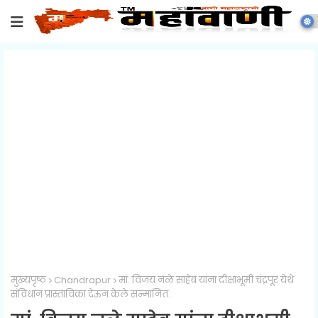
मुख्यपृष्ठ
Chandrapur
मां. विजय नळे साहेब यांना दीक्षाभूमी चंद्रपूर येथे
संविधान प्रास्ताविका देऊन केले सन्मानित.