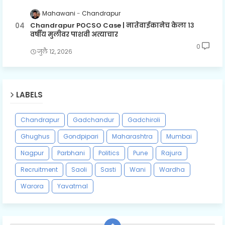
Mahawani
Chandrapur
Chandrapur POCSO Case | नातेवाईकानेच केला १३
वर्षीय मुलीवर पाशवी अत्याचार
0
जुलै १२, २०२६
LABELS
Chandrapur
Gadchandur
Gadchiroli
Ghughus
Gondpipari
Maharashtra
Mumbai
Nagpur
Parbhani
Politics
Pune
Rajura
Recruitment
Saoli
Sasti
Wani
Wardha
Warora
Yavatmal