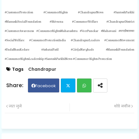
#CustomerProtection #ConsumerRights #ChandrapurNews #SantoshParkhi
#ManuskiSocialFoundation #Shivsena #ConsumerWelfare #ChandrapurDistrict
#CustomerAwareness #ConsumerRightsMaharashtra #VeerPunekar #Mahawani #मराठीबातम्या
#SocialWelfare #ConsumerProtectionIndia #ChandrapurLeaders #ConsumerMovement
#DadaBhauKedare #AshataiPatil #GirijaNavghade #ManuskiFoundation
#ConsumerRightsLeadership #SantoshParkhiNews #
Consumer Rights Protection
Tags
Chandrapur
Facebook
Twit
Wh
जरा जुने
थोडे नवीन
ter
ats
ap