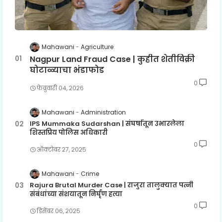
Mahawani
Agriculture
Nagpur Land Fraud Case | कुहीत शेतीविक्री
घोटाळ्याचा भंडाफोड
0
फेब्रुवारी ०४, २०२६
Mahawani
Administration
IPS Mummaka Sudarshan | संघर्षातून उभारलेला
शिस्तप्रिय पोलिस अधिकारी
0
ऑक्टोबर २७, २०२५
Mahawani
Crime
Rajura Brutal Murder Case | राजुरा तालुक्यात पत्नी
संबंधांच्या संशयातून निर्घृण हत्या
0
डिसेंबर ०६, २०२५