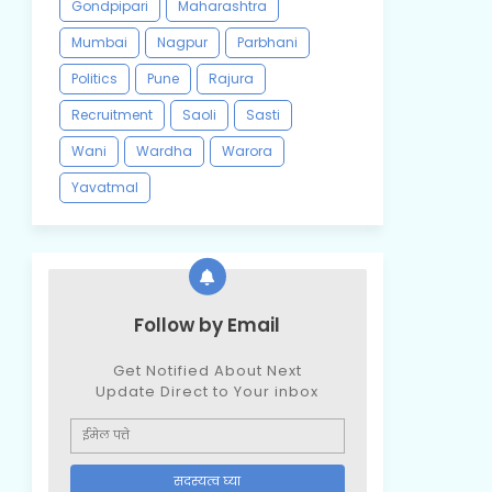
Gondpipari
Maharashtra
Mumbai
Nagpur
Parbhani
Politics
Pune
Rajura
Recruitment
Saoli
Sasti
Wani
Wardha
Warora
Yavatmal
Follow by Email
Get Notified About Next
Update Direct to Your inbox