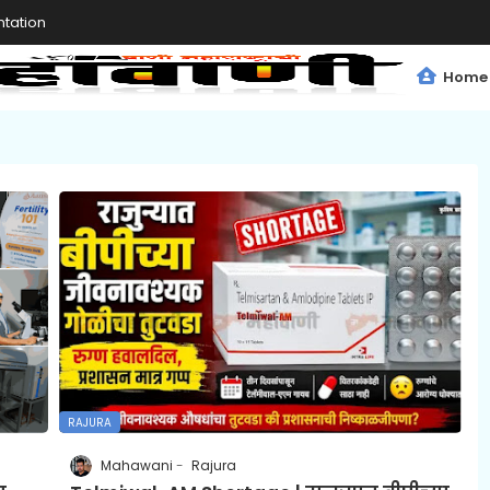
tation
Home
RAJURA
Mahawani
Rajura