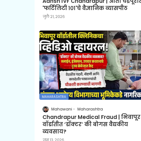
Aansh IVF Chandrapur | आता चंद्रपूरा
'फर्टिलिटी १०१'चे वैज्ञानिक व्यासपीठ
जुलै २१, २०२६
MAHARASHTRA
Mahawani
Maharashtra
Chandrapur Medical Fraud | भिवापूर
वॉर्डातीत ‘डॉक्टर’ की बोगस वैद्यकीय
व्यवसाय?
जून १३, २०२६