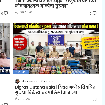
त
Telmiwal-AM Shortage | राजुऱ्यात बीपीच्या
जीवनावश्यक गोळीचा तुटवडा
जून २९, २०२६
0
0
YAVATMAL
Mahawani
Yavatmal
Digras Gutkha Raid | दिग्रसमध्ये प्रतिबंधित
गुटखा विक्रेत्यांवर पोलिसांचा बडगा
मे ३०, २०२६
0