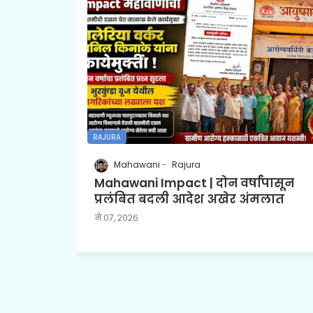
RAJURA
Mahawani
Rajura
Mahawani Impact | दोन वर्षांपासून
प्रलंबित बदली आदेश अखेर अंमलात
मे ०७, २०२६