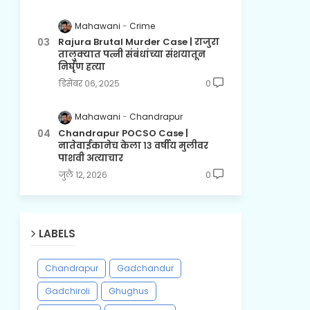
Mahawani
Crime
Rajura Brutal Murder Case | राजुरा
तालुक्यात पत्नी संबंधांच्या संशयातून
निर्घृण हत्या
डिसेंबर ०६, २०२५
0
Mahawani
Chandrapur
Chandrapur POCSO Case |
नातेवाईकानेच केला १३ वर्षीय मुलीवर
पाशवी अत्याचार
जुलै १२, २०२६
0
LABELS
Chandrapur
Gadchandur
Gadchiroli
Ghughus