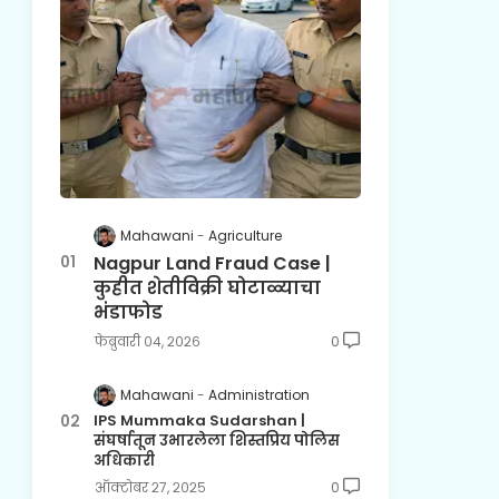
Mahawani
Agriculture
Nagpur Land Fraud Case |
कुहीत शेतीविक्री घोटाळ्याचा
भंडाफोड
फेब्रुवारी ०४, २०२६
0
Mahawani
Administration
IPS Mummaka Sudarshan |
संघर्षातून उभारलेला शिस्तप्रिय पोलिस
अधिकारी
ऑक्टोबर २७, २०२५
0