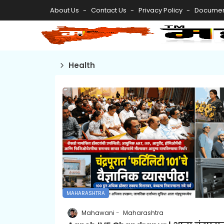
About Us
Contact Us
Privacy Policy
Documen
Health
MAHARASHTRA
Mahawani
Maharashtra