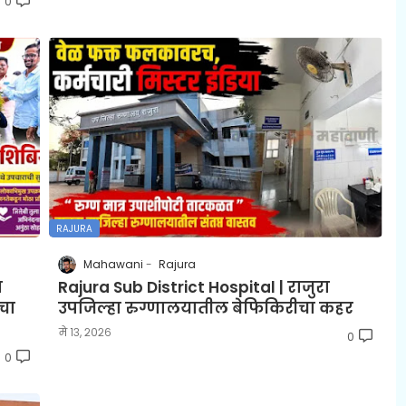
0
RAJURA
Mahawani
Rajura
ा
Rajura Sub District Hospital | राजुरा
चा
उपजिल्हा रुग्णालयातील बेफिकिरीचा कहर
मे १३, २०२६
0
0