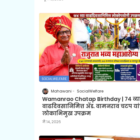
SOCIALWELFARE
Mahawani
SocialWelfare
Wamanrao Chatap Birthday | ७४ व्य
वाढदिवसानिमित्त ॲड. वामनराव चटप यां
लोकाभिमुख उपक्रम
मे १४, २०२६