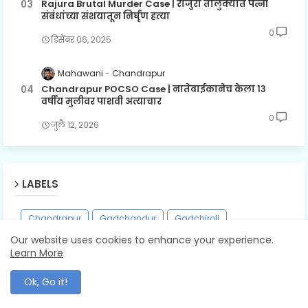
Rajura Brutal Murder Case | राजुरा तालुक्यात पत्नी
संबंधांच्या संशयातून निर्घृण हत्या
0
डिसेंबर ०६, २०२५
Mahawani
Chandrapur
Chandrapur POCSO Case | नातेवाईकानेच केला १३
वर्षीय मुलीवर पाशवी अत्याचार
0
जुलै १२, २०२६
LABELS
Chandrapur
Gadchandur
Gadchiroli
Our website uses cookies to enhance your experience.
Ghughus
Gondpipari
Maharashtra
Mumbai
Learn More
Nagpur
Parbhani
Politics
Pune
Rajura
Ok, Go it!
Recruitment
Saoli
Sasti
Wani
Wardha