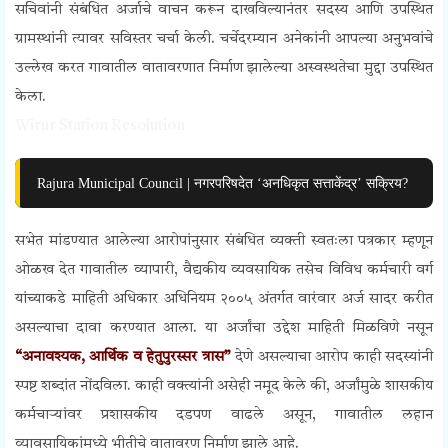
सचिवांनी संबंधित अर्जाचे वाचन करून दाखविल्यानंतर सदस्य आणि उपस्थित
ग्रामस्थांनी त्यावर सविस्तर चर्चा केली. चर्चेदरम्यान अनेकांनी आपल्या अनुभवांचे
उल्लेख करत गावातील वातावरणात निर्माण झालेल्या अस्वस्थतेचा मुद्दा उपस्थित
केला.
Wirur Station Resolution
Rajura Municipal Council | नगरपरिषदेत ‘अनधिकृत सत्ताकेंद्र’ सक्रिय?
सभेत मांडण्यात आलेल्या आरोपांनुसार संबंधित व्यक्ती स्वतःला पत्रकार म्हणून
ओळख देत गावातील व्यापारी, वैद्यकीय व्यवसायिक तसेच विविध कर्मचारी वर्ग
यांच्याकडे माहिती अधिकार अधिनियम २००५ अंतर्गत वारंवार अर्ज सादर करीत
असल्याचा दावा करण्यात आला. या अर्जांचा उद्देश माहिती मिळविणे नसून
“अनावश्यक, आर्थिक व हेतुपुरस्सर त्रास”
देणे असल्याचा आरोप काही सदस्यांनी
स्पष्ट शब्दांत नोंदविला. काही वक्त्यांनी असेही नमूद केले की, अर्जांमुळे शासकीय
कर्मचाऱ्यांवर प्रशासकीय दडपण वाढले असून, गावातील लहान
व्यावसायिकांमध्ये भीतीचे वातावरण निर्माण झाले आहे.