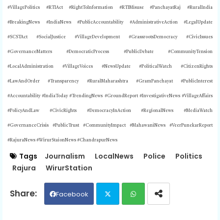
#VillagePolitics #RTIAct #RightToInformation #RTIMisuse #PanchayatRaj #RuralIndia
#BreakingNews #IndiaNews #PublicAccountability #AdministrativeAction #LegalUpdate
#SCSTAct #SocialJustice #VillageDevelopment #GrassrootsDemocracy #CivicIssues
#GovernanceMatters #DemocraticProcess #PublicDebate #CommunityTension
#LocalAdministration #VillageVoices #NewsUpdate #PoliticalWatch #CitizenRights
#LawAndOrder #Transparency #RuralMaharashtra #GramPanchayat #PublicInterest
#Accountability #IndiaToday #TrendingNews #GroundReport #InvestigativeNews #VillageAffairs
#PolicyAndLaw #CivicRights #DemocracyInAction #RegionalNews #MediaWatch
#GovernanceCrisis #PublicTrust #CommunityImpact #MahawaniNews #VeerPunekarReport
#RajuraNews #WirurStaionNews #ChandrapurNews
Tags
Journalism
LocalNews
Police
Politics
Rajura
WirurStation
Facebook
Twit
Wh