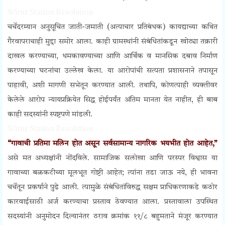
Wirur Station Resolution
चर्चेदरम्यान अनुसूचित जाती-जमाती (अत्याचार प्रतिबंधक) कायद्याच्या कथित
गैरवापराचाही मुद्दा समोर आला. काही ग्रामस्थांनी संबंधितांकडून खोट्या तक्रारी
दाखल करण्याच्या, धमकावण्याच्या आणि आर्थिक व मानसिक दबाव निर्माण
करण्याच्या घटनांचा उल्लेख केला. या आरोपांची सत्यता प्रशासनाने तपासून
पाहावी, अशी मागणी सभेतून करण्यात आली. तथापि, कोणत्याही व्यक्तीवर
केलेले आरोप न्यायप्रक्रियेत सिद्ध होईपर्यंत अंतिम मानता येत नाहीत, ही बाब
काही सदस्यांनी स्पष्टपणे मांडली.
Wirur Station Resolution
“गावाची प्रतिमा मलिन होत असून सर्वसामान्य नागरिक भयभीत होत आहेत,”
असे मत अध्यक्षांनी नोंदविले. सामाजिक सलोखा आणि परस्पर विश्वास या
गावाच्या बळकटीच्या मूलभूत गोष्टी आहेत; त्यांना तडा जाऊ नये, ही भावना
चर्चेतून प्रकर्षाने पुढे आली. त्यामुळे संबंधितांविरुद्ध सक्षम प्राधिकरणाकडे कठोर
कारवाईसाठी अर्ज करण्याचा प्रस्ताव ठेवण्यात आला. प्रस्तावाला उपस्थित
सदस्यांनी अनुमोदन दिल्यानंतर ठराव क्रमांक ११/८ बहुमताने मंजूर करण्यात