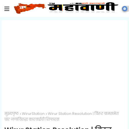
मुख्यपृष्ठ
WirurStation
Wirur Station Resolution | विरूर ग्रामसभेत
चार जणांविरुद्ध कारवाईची शिफारस