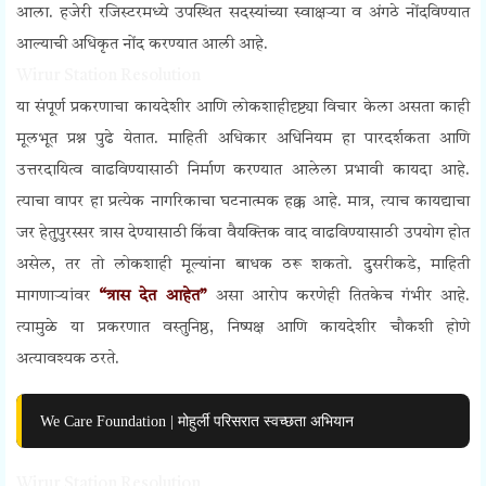
आला. हजेरी रजिस्टरमध्ये उपस्थित सदस्यांच्या स्वाक्षऱ्या व अंगठे नोंदविण्यात
आल्याची अधिकृत नोंद करण्यात आली आहे.
Wirur Station Resolution
या संपूर्ण प्रकरणाचा कायदेशीर आणि लोकशाहीदृष्ट्या विचार केला असता काही
मूलभूत प्रश्न पुढे येतात. माहिती अधिकार अधिनियम हा पारदर्शकता आणि
उत्तरदायित्व वाढविण्यासाठी निर्माण करण्यात आलेला प्रभावी कायदा आहे.
त्याचा वापर हा प्रत्येक नागरिकाचा घटनात्मक हक्क आहे. मात्र, त्याच कायद्याचा
जर हेतुपुरस्सर त्रास देण्यासाठी किंवा वैयक्तिक वाद वाढविण्यासाठी उपयोग होत
असेल, तर तो लोकशाही मूल्यांना बाधक ठरू शकतो. दुसरीकडे, माहिती
मागणाऱ्यांवर
“त्रास देत आहेत”
असा आरोप करणेही तितकेच गंभीर आहे.
त्यामुळे या प्रकरणात वस्तुनिष्ठ, निष्पक्ष आणि कायदेशीर चौकशी होणे
अत्यावश्यक ठरते.
We Care Foundation | मोहुर्ली परिसरात स्वच्छता अभियान
Wirur Station Resolution