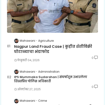
Mahawani
Agriculture
Nagpur Land Fraud Case | कुहीत शेतीविक्री
घोटाळ्याचा भंडाफोड
0
फेब्रुवारी ०४, २०२६
Mahawani
Administration
IPS Mummaka Sudarshan | संघर्षातून उभारलेला
शिस्तप्रिय पोलिस अधिकारी
0
ऑक्टोबर २७, २०२५
Mahawani
Crime