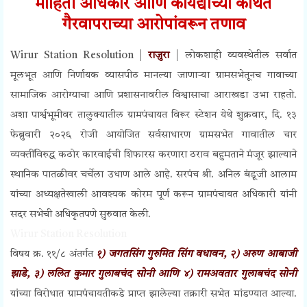
माहिती अधिकार आणि कायद्याच्या कथित
गैरवापराच्या आरोपांवरून तणाव
Wirur Station Resolution |
राजुरा
| लोकशाही व्यवस्थेतील सर्वात
मूलभूत आणि निर्णायक व्यासपीठ मानल्या जाणाऱ्या ग्रामसभेतूनच गावाच्या
सामाजिक आरोग्याचा आणि प्रशासनावरील विश्वासाचा आराखडा उभा राहतो.
अशा पार्श्वभूमीवर तालुक्यातील ग्रामपंचायत विरूर स्टेशन येथे शुक्रवार, दि. १३
फेब्रुवारी २०२६ रोजी आयोजित सर्वसाधारण ग्रामसभेत गावातील चार
व्यक्तींविरुद्ध कठोर कारवाईची शिफारस करणारा ठराव बहुमताने मंजूर झाल्याने
स्थानिक पातळीवर चर्चेला उधाण आले आहे. सरपंच श्री. अनिल बंडूजी आलाम
यांच्या अध्यक्षतेखाली आवश्यक कोरम पूर्ण करून ग्रामपंचायत अधिकारी यांनी
सदर सभेची अधिकृतपणे सुरुवात केली.
Wirur Station Resolution
विषय क्र. ११/८ अंतर्गत
१) जगतसिंग गुरुमित सिंग वधावन, २) अरुण आबाजी
झाडे, ३) ललित कुमार गुलाबचंद सोनी आणि ४) रामअवतार गुलाबचंद सोनी
यांच्या विरोधात ग्रामपंचायतीकडे प्राप्त झालेल्या तक्रारी सभेत मांडण्यात आल्या.