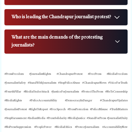
Who is leading the Chandrapur journalist protest?
What are the main demands of the protesting
journalists?
#PressFreedom #JournalistRights #ChandrapurProtest #FreePress #MediaFreedom
#JournalistSafety #StandWithJournalists #StopPoliceAbuse #ChandrapurNews #VoiceForTruth
#FourthPillar #MediaUnderAttack #JusticeForJournalists #ProtectThePress #NoToCensorship
#MediaRights #PoliceAccountability #DemocracyInDanger #ChandrapurUpdates
#JournalistProtest #RightToReport #FreeSpeech #PressProtection #PoliceMisuse #TruthMatters
#StopHarassment #IndianMedia #PressSolidarity #MediaJustice #StandForPress #JournalistUnity
#NoPressSuppression #PeoplePower #MediaEthics #ProtectJournalism #AccountabilityNow