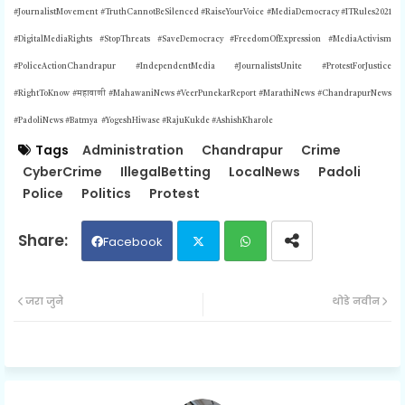
#JournalistMovement #TruthCannotBeSilenced #RaiseYourVoice #MediaDemocracy #ITRules2021
#DigitalMediaRights #StopThreats #SaveDemocracy #FreedomOfExpression #MediaActivism
#PoliceActionChandrapur #IndependentMedia #JournalistsUnite #ProtestForJustice
#RightToKnow #महावाणी #MahawaniNews #VeerPunekarReport #MarathiNews #ChandrapurNews
#PadoliNews #Batmya #YogeshHiwase #RajuKukde #AshishKharole
Tags
Administration
Chandrapur
Crime
CyberCrime
IllegalBetting
LocalNews
Padoli
Police
Politics
Protest
Facebook
Twit
Wh
जरा जुने
थोडे नवीन
ter
ats
ap
p