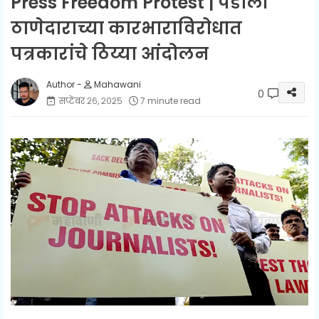
Press Freedom Protest | पडोली
ठाणेदाराच्या कारभाराविरोधात
पत्रकारांचे ठिय्या आंदोलन
Mahawani
0
सप्टेंबर २६, २०२५
7 minute read