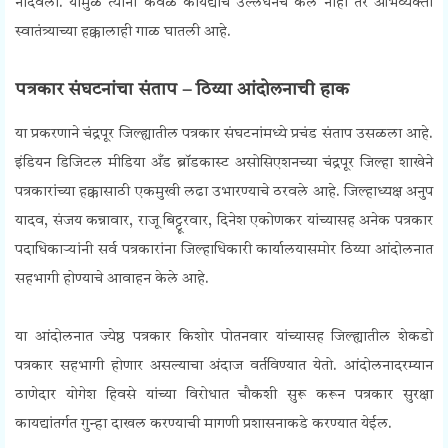
नोंदवला. यामुळे त्यांनी केवळ कायद्याचे उल्लंघनच केले नाही तर अभिव्यक्ती
स्वातंत्र्याच्या हक्कालाही गाळ घातली आहे.
Press Freedom Protest
पत्रकार संघटनांचा संताप – ठिय्या आंदोलनाची हाक
या प्रकरणाने चंद्रपूर जिल्ह्यातील पत्रकार संघटनांमध्ये प्रचंड संताप उसळला आहे.
इंडियन डिजिटल मीडिया अँड ब्रॉडकास्ट असोसिएशनच्या चंद्रपूर जिल्हा शाखेने
पत्रकारांच्या हक्कासाठी एकमुखी लढा उभारण्याचे ठरवले आहे. जिल्हाध्यक्ष अनुप
यादव, संजय कन्नावार, राजू बिट्टूरवार, दिनेश एकोणकर यांच्यासह अनेक पत्रकार
पदाधिकाऱ्यांनी सर्व पत्रकारांना जिल्हाधिकारी कार्यालयासमोर ठिय्या आंदोलनात
सहभागी होण्याचे आवाहन केले आहे.
Press Freedom Protest
या आंदोलनात ज्येष्ठ पत्रकार किशोर पोतनवार यांच्यासह जिल्ह्यातील शेकडो
पत्रकार सहभागी होणार असल्याचा अंदाज वर्तविण्यात येतो. आंदोलनादरम्यान
ठाणेदार योगेश हिवसे यांच्या विरोधात चौकशी सुरू करून पत्रकार सुरक्षा
कायद्यांतर्गत गुन्हा दाखल करण्याची मागणी प्रशासनाकडे करण्यात येईल.