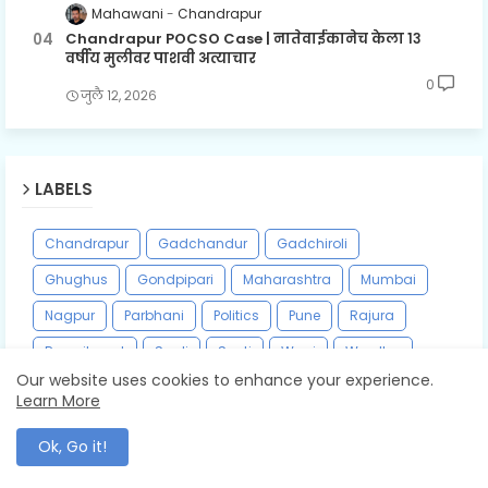
Mahawani
Chandrapur
Chandrapur POCSO Case | नातेवाईकानेच केला १३
वर्षीय मुलीवर पाशवी अत्याचार
0
जुलै १२, २०२६
LABELS
Chandrapur
Gadchandur
Gadchiroli
Ghughus
Gondpipari
Maharashtra
Mumbai
Nagpur
Parbhani
Politics
Pune
Rajura
Recruitment
Saoli
Sasti
Wani
Wardha
Our website uses cookies to enhance your experience.
Warora
Yavatmal
Learn More
Ok, Go it!