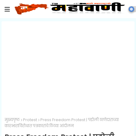
मुख्यपृष्ठ
Protest
Press Freedom Protest | पडोली ठाणेदाराच्या
कारभाराविरोधात पत्रकारांचे ठिय्या आंदोलन