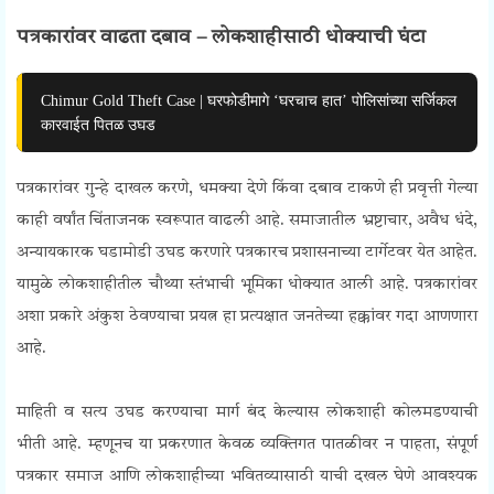
Press Freedom Protest
पत्रकारांवर वाढता दबाव – लोकशाहीसाठी धोक्याची घंटा
Chimur Gold Theft Case | घरफोडीमागे ‘घरचाच हात’ पोलिसांच्या सर्जिकल
कारवाईत पितळ उघड
पत्रकारांवर गुन्हे दाखल करणे, धमक्या देणे किंवा दबाव टाकणे ही प्रवृत्ती गेल्या
काही वर्षांत चिंताजनक स्वरूपात वाढली आहे. समाजातील भ्रष्टाचार, अवैध धंदे,
अन्यायकारक घडामोडी उघड करणारे पत्रकारच प्रशासनाच्या टार्गेटवर येत आहेत.
यामुळे लोकशाहीतील चौथ्या स्तंभाची भूमिका धोक्यात आली आहे. पत्रकारांवर
अशा प्रकारे अंकुश ठेवण्याचा प्रयत्न हा प्रत्यक्षात जनतेच्या हक्कांवर गदा आणणारा
आहे.
Press Freedom Protest
माहिती व सत्य उघड करण्याचा मार्ग बंद केल्यास लोकशाही कोलमडण्याची
भीती आहे. म्हणूनच या प्रकरणात केवळ व्यक्तिगत पातळीवर न पाहता, संपूर्ण
पत्रकार समाज आणि लोकशाहीच्या भवितव्यासाठी याची दखल घेणे आवश्यक