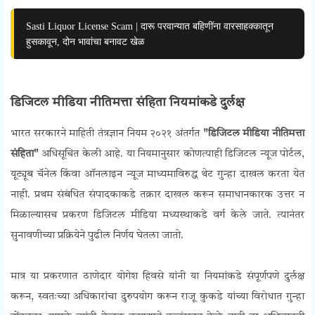
Sasti Liquor License Scam | दारू परवान्यात बहिणींना वारसाहक्कातून
हुसकावून, दोन भावांचा बनावट खेळ
Press Freedom Protest
डिजिटल मीडिया नीतिमत्ता संहिता नियमांकडे दुर्लक्ष
भारत सरकारने माहिती तंत्रज्ञान नियम २०२१ अंतर्गत
"डिजिटल मीडिया नीतिमत्ता
संहिता"
अधिसूचित केली आहे. या नियमानुसार कोणत्याही डिजिटल न्यूज पोर्टल,
यूट्यूब चॅनेल किंवा ऑनलाइन न्यूज माध्यमाविरुद्ध थेट गुन्हा दाखल करता येत
नाही. प्रथम संबंधित संपादकाकडे तक्रार दाखल करून समाधानकारक उत्तर न
मिळाल्यासच प्रकरण डिजिटल मीडिया मध्यस्थाकडे वर्ग केले जाते. त्यानंतर
सुनावणीच्या प्रक्रियेने पुढील निर्णय घेतला जातो.
Press Freedom Protest
मात्र या प्रकरणात ठाणेदार योगेश हिवसे यांनी या नियमांकडे संपूर्णपणे दुर्लक्ष
करून, स्वतःच्या अधिकारांचा दुरुपयोग करून राजू कुकडे यांच्या विरोधात गुन्हा