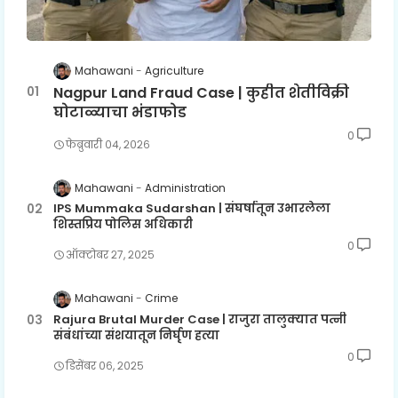
Mahawani
Agriculture
Nagpur Land Fraud Case | कुहीत शेतीविक्री
घोटाळ्याचा भंडाफोड
0
फेब्रुवारी ०४, २०२६
Mahawani
Administration
IPS Mummaka Sudarshan | संघर्षातून उभारलेला
शिस्तप्रिय पोलिस अधिकारी
0
ऑक्टोबर २७, २०२५
Mahawani
Crime
Rajura Brutal Murder Case | राजुरा तालुक्यात पत्नी
संबंधांच्या संशयातून निर्घृण हत्या
0
डिसेंबर ०६, २०२५