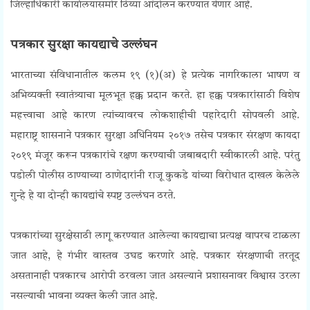
जिल्हाधिकारी कार्यालयासमोर ठिय्या आंदोलन करण्यात येणार आहे.
Press Freedom Protest
पत्रकार सुरक्षा कायद्याचे उल्लंघन
भारताच्या संविधानातील कलम १९ (१)(अ) हे प्रत्येक नागरिकाला भाषण व
अभिव्यक्ती स्वातंत्र्याचा मूलभूत हक्क प्रदान करते. हा हक्क पत्रकारांसाठी विशेष
महत्त्वाचा आहे कारण त्यांच्यावरच लोकशाहीची पहारेदारी सोपवली आहे.
महाराष्ट्र शासनाने पत्रकार सुरक्षा अधिनियम २०१७ तसेच पत्रकार संरक्षण कायदा
२०१९ मंजूर करून पत्रकारांचे रक्षण करण्याची जबाबदारी स्वीकारली आहे. परंतु
पडोली पोलीस ठाण्याच्या ठाणेदारांनी राजू कुकडे यांच्या विरोधात दाखल केलेले
गुन्हे हे या दोन्ही कायद्यांचे स्पष्ट उल्लंघन ठरते.
Press Freedom Protest
पत्रकारांच्या सुरक्षेसाठी लागू करण्यात आलेल्या कायद्याचा प्रत्यक्ष वापरच टाळला
जात आहे, हे गंभीर वास्तव उघड करणारे आहे. पत्रकार संरक्षणाची तरतूद
असतानाही पत्रकारच आरोपी ठरवला जात असल्याने प्रशासनावर विश्वास उरला
नसल्याची भावना व्यक्त केली जात आहे.