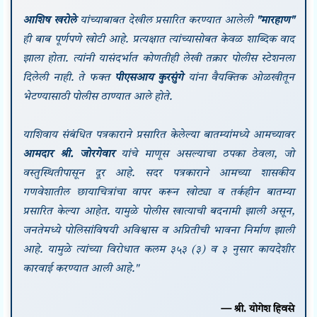
आशिष खरोले
यांच्याबाबत देखील प्रसारित करण्यात आलेली
"मारहाण"
ही बाब पूर्णपणे खोटी आहे. प्रत्यक्षात त्यांच्यासोबत केवळ शाब्दिक वाद
झाला होता. त्यांनी यासंदर्भात कोणतीही लेखी तक्रार पोलीस स्टेशनला
दिलेली नाही. ते फक्त
पीएसआय कुरसुंगे
यांना वैयक्तिक ओळखीतून
भेटण्यासाठी पोलीस ठाण्यात आले होते.
याशिवाय संबंधित पत्रकाराने प्रसारित केलेल्या बातम्यांमध्ये आमच्यावर
आमदार श्री. जोरगेवार
यांचे माणूस असल्याचा ठपका ठेवला, जो
वस्तुस्थितीपासून दूर आहे. सदर पत्रकाराने आमच्या शासकीय
गणवेशातील छायाचित्रांचा वापर करून खोट्या व तर्कहीन बातम्या
प्रसारित केल्या आहेत. यामुळे पोलीस खात्याची बदनामी झाली असून,
जनतेमध्ये पोलिसांविषयी अविश्वास व अप्रितीची भावना निर्माण झाली
आहे. यामुळे त्यांच्या विरोधात कलम ३५३ (३) व ३ नुसार कायदेशीर
कारवाई करण्यात आली आहे."
— श्री. योगेश हिवसे