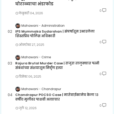
घोटाळ्याचा भंडाफोड
0
फेब्रुवारी ०४, २०२६
Mahawani
Administration
IPS Mummaka Sudarshan | संघर्षातून उभारलेला
शिस्तप्रिय पोलिस अधिकारी
0
ऑक्टोबर २७, २०२५
Mahawani
Crime
Rajura Brutal Murder Case | राजुरा तालुक्यात पत्नी
संबंधांच्या संशयातून निर्घृण हत्या
0
डिसेंबर ०६, २०२५
Mahawani
Chandrapur
Chandrapur POCSO Case | नातेवाईकानेच केला १३
वर्षीय मुलीवर पाशवी अत्याचार
0
जुलै १२, २०२६