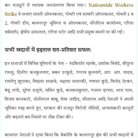
कर मजदूरों में व्यापक जनजागरण किया गया।
Nationwide Workers
Strike
ये सभाएं सास्ती ओपनकास्ट, गोवरी एवं साखरी ओपनकास्ट, पोवनी 1 व
2, गोवरी डीप, बल्लारपूर भूमिगत व ओपनकास्ट, सीजीएम कार्यालय, एरिया
वर्कशॉप, क्षेत्रीय अस्पताल, एरिया स्टोर आदि सभी प्रमुख स्थलों पर की गईं।
सभी खदानों में हड़ताल शत-प्रतिशत सफल:
इन सभाओं में विभिन्न यूनियनों के नेता – नंदकिशोर म्हस्के, अशोक चिवंडे, श्रीपूरम
रामलू, दिलीप कनकुलवार, बबन उरकुडे, रंगराव कुलसंगे, आर. आर. यादव,
रायलेंगु झुपाका, विश्वास साळवे, भद्रय्या नातारकी, गणपत कुडे, विनोद देरकर,
बंडू लांडे, सुरेश डाहुले, सचिन कुडे, कनकमकुमार, गजला इरय्या, धरम पाल,
विजय कानकाटे, मोतीलाल बाबू, शेख जाहिद, सीताराम आदि नेताओं ने अपनी
भूमिका स्पष्ट करते हुए, सरकार की मजदूर विरोधी नीतियों, अन्यायकारी कानूनों
और बदलते श्रम नियमों पर तीव्र टीका की।
कामगार नेताओं ने दावा किया कि वेकोलि के बल्लारपूर क्षेत्र की सभी खदानों में