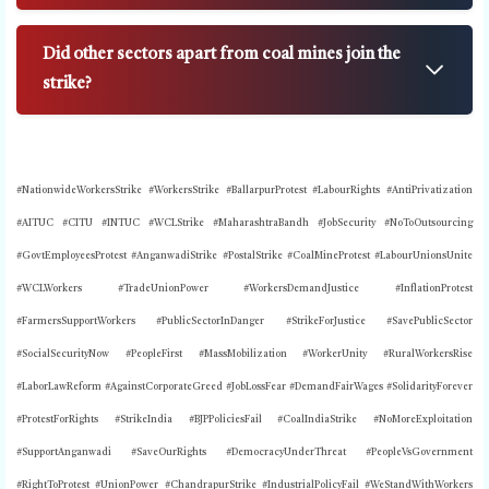
Did other sectors apart from coal mines join the
strike?
#NationwideWorkersStrike
#WorkersStrike #BallarpurProtest #LabourRights #AntiPrivatization
#AITUC #CITU #INTUC #WCLStrike #MaharashtraBandh #JobSecurity #NoToOutsourcing
#GovtEmployeesProtest #AnganwadiStrike #PostalStrike #CoalMineProtest #LabourUnionsUnite
#WCLWorkers #TradeUnionPower #WorkersDemandJustice #InflationProtest
#FarmersSupportWorkers #PublicSectorInDanger #StrikeForJustice #SavePublicSector
#SocialSecurityNow #PeopleFirst #MassMobilization #WorkerUnity #RuralWorkersRise
#LaborLawReform #AgainstCorporateGreed #JobLossFear #DemandFairWages #SolidarityForever
#ProtestForRights #StrikeIndia #BJPPoliciesFail #CoalIndiaStrike #NoMoreExploitation
#SupportAnganwadi #SaveOurRights #DemocracyUnderThreat #PeopleVsGovernment
#RightToProtest #UnionPower #ChandrapurStrike #IndustrialPolicyFail #WeStandWithWorkers