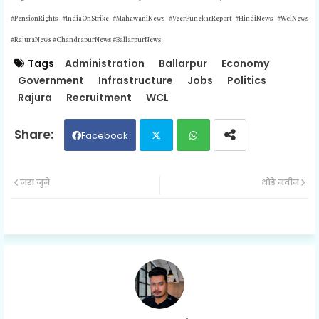
#PensionRights #IndiaOnStrike #MahawaniNews #VeerPunekarReport #HindiNews #WclNews
#RajuraNews #ChandrapurNews #BallarpurNews
Tags
Administration
Ballarpur
Economy
Government
Infrastructure
Jobs
Politics
Rajura
Recruitment
WCL
Facebook
Twit
Wh
जरा जुने
थोडे नवीन
ter
ats
ap
p