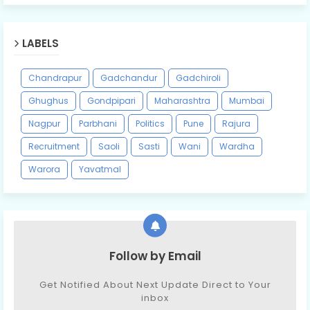
LABELS
Chandrapur
Gadchandur
Gadchiroli
Ghughus
Gondpipari
Maharashtra
Mumbai
Nagpur
Parbhani
Politics
Pune
Rajura
Recruitment
Saoli
Sasti
Wani
Wardha
Warora
Yavatmal
Follow by Email
Get Notified About Next Update Direct to Your
inbox