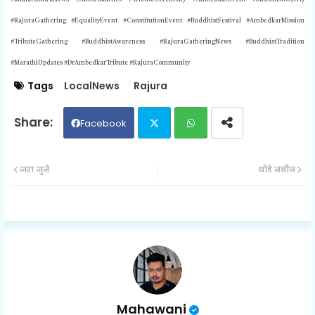
#RajuraGathering #EqualityEvent #ConstitutionEvent #BuddhistFestival #AmbedkarMission
#TributeGathering #BuddhistAwareness #RajuraGatheringNews #BuddhistTradition
#MarathiUpdates #DrAmbedkarTribute #RajuraCommunity
Tags
LocalNews
Rajura
Facebook
Twit
Wh
जरा जुने
थोडे नवीन
ter
ats
ap
p
Mahawani