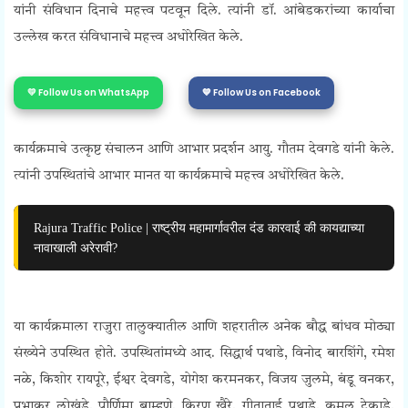
यांनी संविधान दिनाचे महत्त्व पटवून दिले. त्यांनी डॉ. आंबेडकरांच्या कार्याचा
उल्लेख करत संविधानाचे महत्त्व अधोरेखित केले.
💛 Follow Us on WhatsApp
💙 Follow Us on Facebook
कार्यक्रमाचे उत्कृष्ट संचालन आणि आभार प्रदर्शन आयु. गौतम देवगडे यांनी केले.
त्यांनी उपस्थितांचे आभार मानत या कार्यक्रमाचे महत्त्व अधोरेखित केले.
Rajura Traffic Police | राष्ट्रीय महामार्गावरील दंड कारवाई की कायद्याच्या
नावाखाली अरेरावी?
या कार्यक्रमाला राजुरा तालुक्यातील आणि शहरातील अनेक बौद्ध बांधव मोठ्या
संख्येने उपस्थित होते. उपस्थितांमध्ये आद. सिद्धार्थ पथाडे, विनोद बारशिंगे, रमेश
नळे, किशोर रायपूरे, ईश्वर देवगडे, योगेश करमनकर, विजय जुलमे, बंडू वनकर,
प्रभाकर लोखंडे, पौर्णिमा ब्राम्हणे, किरण खैरे, गीताताई पथाडे, कमल टेकाडे,