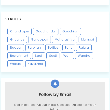
LABELS
Chandrapur
Gadchandur
Gadchiroli
Ghughus
Gondpipari
Maharashtra
Mumbai
Nagpur
Parbhani
Politics
Pune
Rajura
Recruitment
Saoli
Sasti
Wani
Wardha
Warora
Yavatmal
Follow by Email
Get Notified About Next Update Direct to Your
inbox