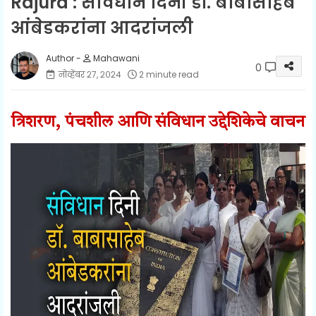
Rajura : संविधान दिनी डॉ. बाबासाहेब
आंबेडकरांना आदरांजली
Mahawani
0
नोव्हेंबर २७, २०२४
2 minute read
त्रिशरण, पंचशील आणि संविधान उद्देशिकेचे वाचन