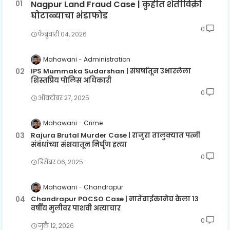
Nagpur Land Fraud Case | कुहीत शेतीविक्री
घोटाळ्याचा भंडाफोड
0
फेब्रुवारी ०४, २०२६
Mahawani
Administration
IPS Mummaka Sudarshan | संघर्षातून उभारलेला
शिस्तप्रिय पोलिस अधिकारी
0
ऑक्टोबर २७, २०२५
Mahawani
Crime
Rajura Brutal Murder Case | राजुरा तालुक्यात पत्नी
संबंधांच्या संशयातून निर्घृण हत्या
0
डिसेंबर ०६, २०२५
Mahawani
Chandrapur
Chandrapur POCSO Case | नातेवाईकानेच केला १३
वर्षीय मुलीवर पाशवी अत्याचार
0
जुलै १२, २०२६