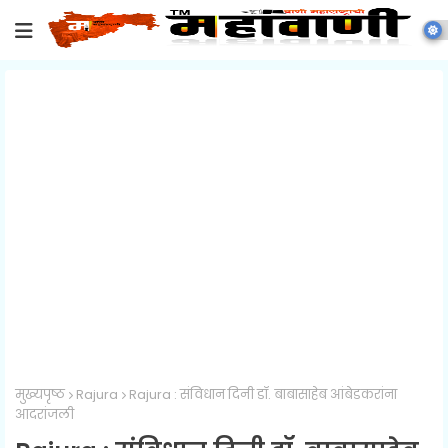
मुख्यपृष्ठ
Rajura
Rajura : संविधान दिनी डॉ. बाबासाहेब आंबेडकरांना
आदरांजली