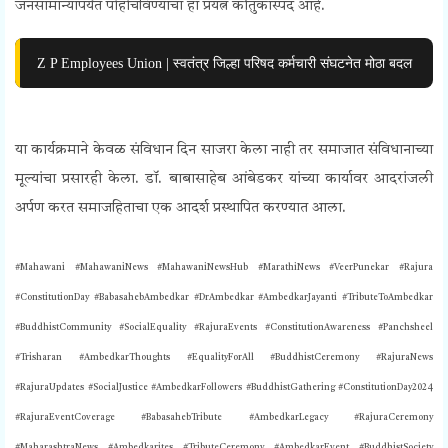
जनसामान्यांपर्यंत पोहोचविण्याचा हा प्रयत्न कौतुकास्पद आहे.
Z P Employees Union | स्वतंत्र जिल्हा परिषद कर्मचारी संघटनेत मोठा बदल
या कार्यक्रमाने केवळ संविधान दिन साजरा केला नाही तर समाजात संविधानाच्या
मूल्यांचा प्रसारही केला. डॉ. बाबासाहेब आंबेडकर यांच्या कार्यावर आदरांजली
अर्पण करत समाजहिताचा एक आदर्श प्रस्थापित करण्यात आला.
#Mahawani #MahawaniNews #MahawaniNewsHub #MarathiNews #VeerPunekar #Rajura
#ConstitutionDay #BabasahebAmbedkar #DrAmbedkar #AmbedkarJayanti #TributeToAmbedkar
#BuddhistCommunity #SocialEquality #RajuraEvents #ConstitutionAwareness #Panchsheel
#Trisharan #AmbedkarThoughts #EqualityForAll #BuddhistCeremony #RajuraNews
#RajuraUpdates #SocialJustice #AmbedkarFollowers #BuddhistGathering #ConstitutionDay2024
#RajuraEventCoverage #BabasahebTribute #AmbedkarLegacy #RajuraCeremony
#MaharashtraNews #Ambedkarites #TributeCeremony #AmbedkarEvent #BuddhistSociety