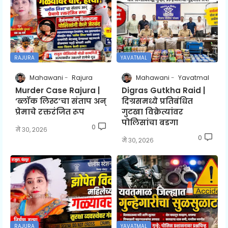
RAJURA
YAVATMAL
Mahawani
Rajura
Mahawani
Yavatmal
Murder Case Rajura |
Digras Gutkha Raid |
‘ब्लॉक लिस्ट’चा संताप अन्
दिग्रसमध्ये प्रतिबंधित
प्रेमाचे रक्तरंजित रूप
गुटखा विक्रेत्यांवर
पोलिसांचा बडगा
0
मे ३०, २०२६
0
मे ३०, २०२६
RAJURA
YAVATMAL