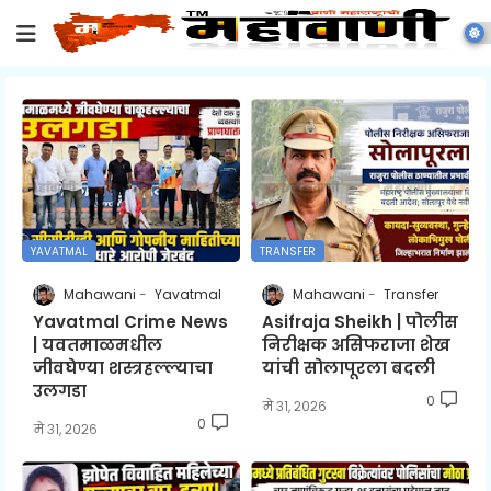
YAVATMAL
TRANSFER
Mahawani
Yavatmal
Mahawani
Transfer
Yavatmal Crime News
Asifraja Sheikh | पोलीस
| यवतमाळमधील
निरीक्षक असिफराजा शेख
जीवघेण्या शस्त्रहल्ल्याचा
यांची सोलापूरला बदली
उलगडा
0
मे ३१, २०२६
0
मे ३१, २०२६