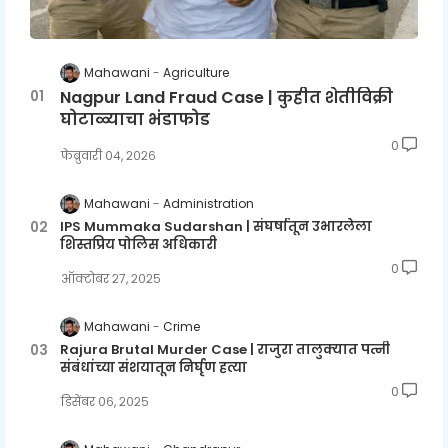
Mahawani
Agriculture
Nagpur Land Fraud Case | कुहीत शेतीविक्री
घोटाळ्याचा भंडाफोड
0
फेब्रुवारी ०४, २०२६
Mahawani
Administration
IPS Mummaka Sudarshan | संघर्षातून उभारलेला
शिस्तप्रिय पोलिस अधिकारी
0
ऑक्टोबर २७, २०२५
Mahawani
Crime
Rajura Brutal Murder Case | राजुरा तालुक्यात पत्नी
संबंधांच्या संशयातून निर्घृण हत्या
0
डिसेंबर ०६, २०२५