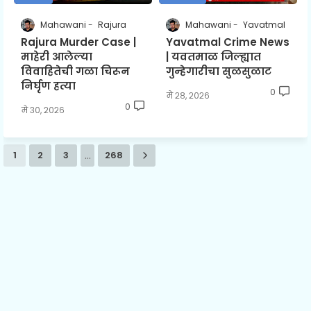
Mahawani
Rajura
Mahawani
Yavatmal
Rajura Murder Case |
Yavatmal Crime News
माहेरी आलेल्या
| यवतमाळ जिल्ह्यात
विवाहितेची गळा चिरून
गुन्हेगारीचा सुळसुळाट
निर्घृण हत्या
0
मे २८, २०२६
0
मे ३०, २०२६
...
1
2
3
268