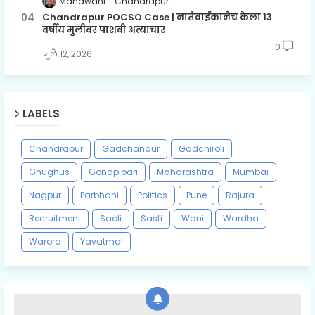
Mahawani
Chandrapur
Chandrapur POCSO Case | नातेवाईकानेच केला १३
वर्षीय मुलीवर पाशवी अत्याचार
0
जुलै १२, २०२६
LABELS
Chandrapur
Gadchandur
Gadchiroli
Ghughus
Gondpipari
Maharashtra
Mumbai
Nagpur
Parbhani
Politics
Pune
Rajura
Recruitment
Saoli
Sasti
Wani
Wardha
Warora
Yavatmal