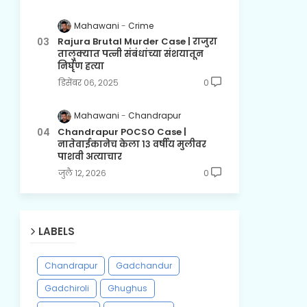
Mahawani
Crime
Rajura Brutal Murder Case | राजुरा
तालुक्यात पत्नी संबंधांच्या संशयातून
निर्घृण हत्या
डिसेंबर ०६, २०२५
0
Mahawani
Chandrapur
Chandrapur POCSO Case |
नातेवाईकानेच केला १३ वर्षीय मुलीवर
पाशवी अत्याचार
जुलै १२, २०२६
0
LABELS
Chandrapur
Gadchandur
Gadchiroli
Ghughus