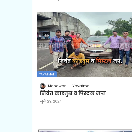
YAVATMAL
Mahawani
Yavatmal
जिवंत काडतुस व पिस्टल जप्त
जुलै २९, २०२४