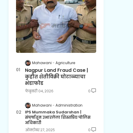
Mahawani
Agriculture
Nagpur Land Fraud Case |
कुहीत शेतीविक्री घोटाळ्याचा
भंडाफोड
फेब्रुवारी ०४, २०२६
0
Mahawani
Administration
IPS Mummaka Sudarshan |
संघर्षातून उभारलेला शिस्तप्रिय पोलिस
अधिकारी
ऑक्टोबर २७, २०२५
0