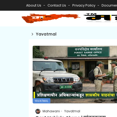
About Us
Contact Us
Privacy Policy
Documen
Yavatmal
YAVATMAL
Mahawani
Yavatmal