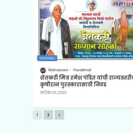
YAVATMAL
Mahawani
Yavatmal
शेतकरी मित्र रमेश पंडित यांची राज्यस्तरी
कृषीरत्न पुरस्कारासाठी निवड
सप्टेंबर ०३, २०२३
1
2