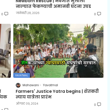
Newborn Rescue | नवजात मुलीला
नाल्यात फेकण्याची अमानवी घटना उघड
जानेवारी २८, २०२६
0
0
YAVATMAL
Mahawani
Yavatmal
ा
Farmers' Justice Yatra begins | शेतकरी
णायक
न्याय यात्रेला प्रारंभ
ऑगस्ट ०९, २०२४
0