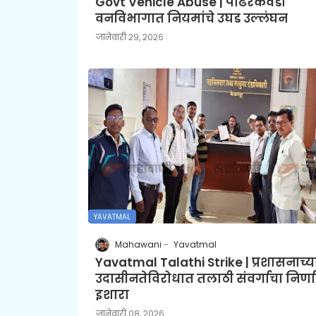
Govt Vehicle Abuse | पांढरकवडा
वनविभागात नियमांचे उघड उल्लंघन
जानेवारी २९, २०२६
YAVATMAL
Mahawani
Yavatmal
Yavatmal Talathi Strike | प्रशासनाच्य
उदासीनतेविरोधात तलाठी संवर्गाचा निर्
इशारा
जानेवारी ०८, २०२६