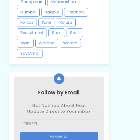
Gondpipari
Maharashtra
Mumbai
Nagpur
Parbhani
Politics
Pune
Rajura
Recruitment
Saoli
Sasti
Wani
Wardha
Warora
Yavatmal
Follow by Email
Get Notified About Next
Update Direct to Your inbox