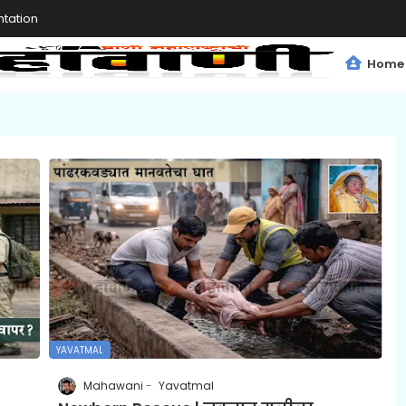
tation
Home
YAVATMAL
Mahawani
Yavatmal