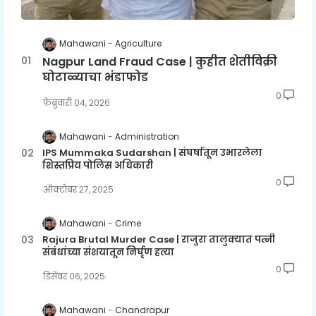
Mahawani
Agriculture
Nagpur Land Fraud Case | कुहीत शेतीविक्री
घोटाळ्याचा भंडाफोड
0
फेब्रुवारी ०४, २०२६
Mahawani
Administration
IPS Mummaka Sudarshan | संघर्षातून उभारलेला
शिस्तप्रिय पोलिस अधिकारी
0
ऑक्टोबर २७, २०२५
Mahawani
Crime
Rajura Brutal Murder Case | राजुरा तालुक्यात पत्नी
संबंधांच्या संशयातून निर्घृण हत्या
0
डिसेंबर ०६, २०२५
Mahawani
Chandrapur