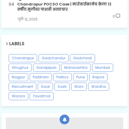
Chandrapur POCSO Case | नातेवाईकानेच केला १३
वर्षीय मुलीवर पाशवी अत्याचार
0
जुलै १२, २०२६
LABELS
Chandrapur
Gadchandur
Gadchiroli
Ghughus
Gondpipari
Maharashtra
Mumbai
Nagpur
Parbhani
Politics
Pune
Rajura
Recruitment
Saoli
Sasti
Wani
Wardha
Warora
Yavatmal