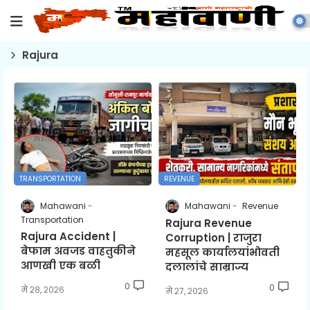
Rajura
TRANSPORTATION
REVENUE
Mahawani
Mahawani
Revenue
Transportation
Rajura Revenue
Rajura Accident |
Corruption | राजुरा
बेफाम अवजड वाहतुकीने
महसूल कार्यालयांभोवती
आणखी एक बळी
दलालांचे साम्राज्य
0
0
मे २८, २०२६
मे २७, २०२६