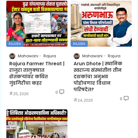
RAJURA
RAJURA
Mahawani
Rajura
Mahawani
Rajura
Rajura Farmer Threat |
Arun Dhote | स्थानिक
राजुरा तालुक्यात
स्वराज्य संस्थांतील तीन
शेतकऱ्यांवर कथित
दशकांचा अनुभव
गुंडगिरीचा कहर
पोहोचणार विधान
परिषदेत?
0
मे २५, २०२६
0
मे २४, २०२६