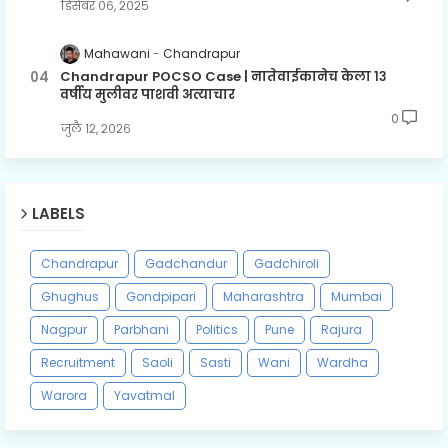
डिसेंबर ०६, २०२५
Mahawani
Chandrapur
Chandrapur POCSO Case | नातेवाईकानेच केला १३
वर्षीय मुलीवर पाशवी अत्याचार
0
जुलै १२, २०२६
LABELS
Chandrapur
Gadchandur
Gadchiroli
Ghughus
Gondpipari
Maharashtra
Mumbai
Nagpur
Parbhani
Politics
Pune
Rajura
Recruitment
Saoli
Sasti
Wani
Wardha
Warora
Yavatmal