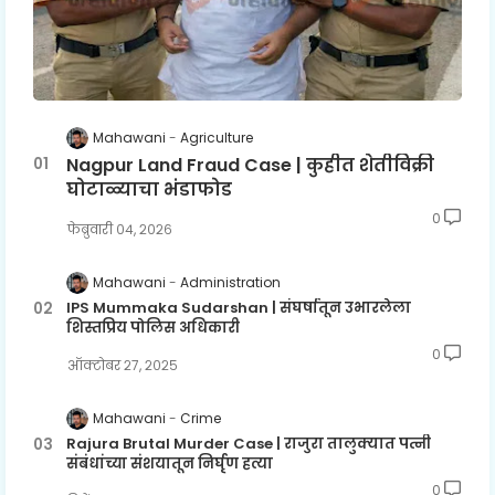
Mahawani
Agriculture
Nagpur Land Fraud Case | कुहीत शेतीविक्री
घोटाळ्याचा भंडाफोड
0
फेब्रुवारी ०४, २०२६
Mahawani
Administration
IPS Mummaka Sudarshan | संघर्षातून उभारलेला
शिस्तप्रिय पोलिस अधिकारी
0
ऑक्टोबर २७, २०२५
Mahawani
Crime
Rajura Brutal Murder Case | राजुरा तालुक्यात पत्नी
संबंधांच्या संशयातून निर्घृण हत्या
0