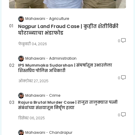
Mahawani
Agriculture
Nagpur Land Fraud Case | कुहीत शेतीविक्री
घोटाळ्याचा भंडाफोड
0
फेब्रुवारी ०४, २०२६
Mahawani
Administration
IPS Mummaka Sudarshan | संघर्षातून उभारलेला
शिस्तप्रिय पोलिस अधिकारी
0
ऑक्टोबर २७, २०२५
Mahawani
Crime
Rajura Brutal Murder Case | राजुरा तालुक्यात पत्नी
संबंधांच्या संशयातून निर्घृण हत्या
0
डिसेंबर ०६, २०२५
Mahawani
Chandrapur