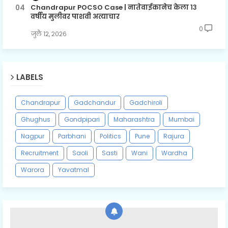
Chandrapur POCSO Case | नातेवाईकानेच केला १३
वर्षीय मुलीवर पाशवी अत्याचार
0
जुलै १२, २०२६
LABELS
Chandrapur
Gadchandur
Gadchiroli
Ghughus
Gondpipari
Maharashtra
Mumbai
Nagpur
Parbhani
Politics
Pune
Rajura
Recruitment
Saoli
Sasti
Wani
Wardha
Warora
Yavatmal