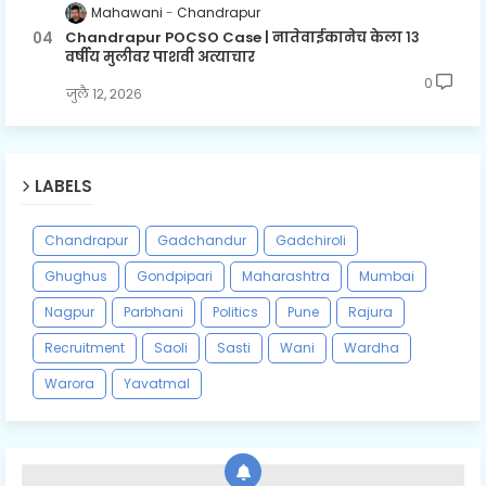
Mahawani
Chandrapur
Chandrapur POCSO Case | नातेवाईकानेच केला १३
वर्षीय मुलीवर पाशवी अत्याचार
0
जुलै १२, २०२६
LABELS
Chandrapur
Gadchandur
Gadchiroli
Ghughus
Gondpipari
Maharashtra
Mumbai
Nagpur
Parbhani
Politics
Pune
Rajura
Recruitment
Saoli
Sasti
Wani
Wardha
Warora
Yavatmal