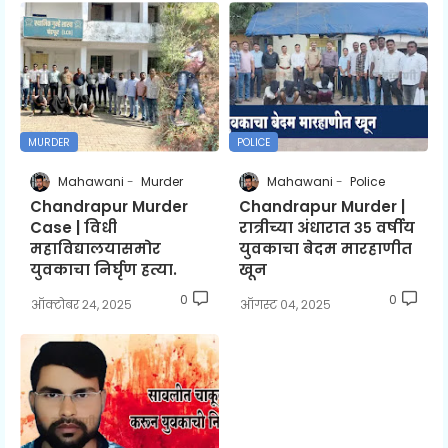
MURDER
POLICE
Mahawani
Murder
Mahawani
Police
Chandrapur Murder
Chandrapur Murder |
Case | विधी
रात्रीच्या अंधारात ३५ वर्षीय
महाविद्यालयासमोर
युवकाचा बेदम मारहाणीत
युवकाचा निर्घृण हत्या.
खून
0
0
ऑक्टोबर २४, २०२५
ऑगस्ट ०४, २०२५