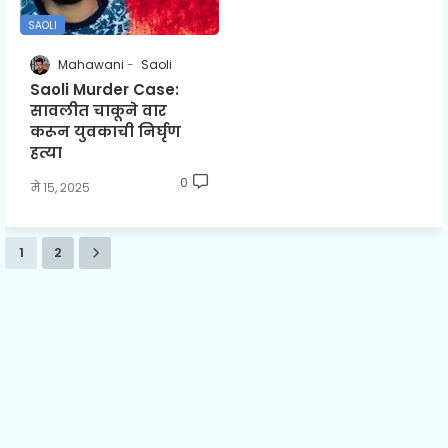
SAOLI
Mahawani
Saoli
Saoli Murder Case:
सावलीत चाकूने वार
करून युवकाची निर्घृण
हत्या
0
मे १५, २०२५
1
2