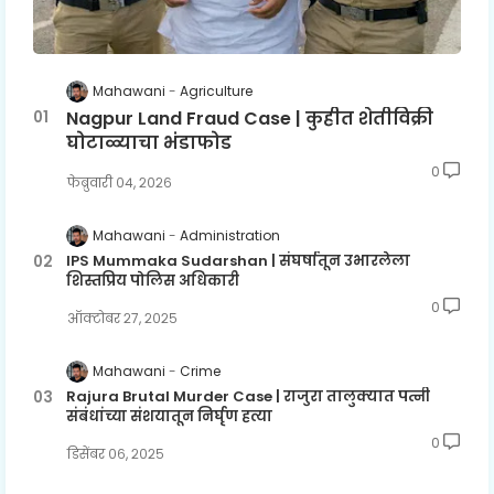
Mahawani
Agriculture
Nagpur Land Fraud Case | कुहीत शेतीविक्री
घोटाळ्याचा भंडाफोड
0
फेब्रुवारी ०४, २०२६
Mahawani
Administration
IPS Mummaka Sudarshan | संघर्षातून उभारलेला
शिस्तप्रिय पोलिस अधिकारी
0
ऑक्टोबर २७, २०२५
Mahawani
Crime
Rajura Brutal Murder Case | राजुरा तालुक्यात पत्नी
संबंधांच्या संशयातून निर्घृण हत्या
0
डिसेंबर ०६, २०२५