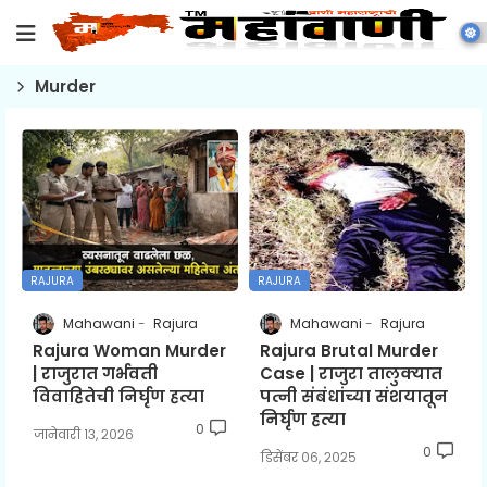
Murder
RAJURA
RAJURA
Mahawani
Rajura
Mahawani
Rajura
Rajura Woman Murder
Rajura Brutal Murder
| राजुरात गर्भवती
Case | राजुरा तालुक्यात
विवाहितेची निर्घृण हत्या
पत्नी संबंधांच्या संशयातून
निर्घृण हत्या
0
जानेवारी १३, २०२६
0
डिसेंबर ०६, २०२५