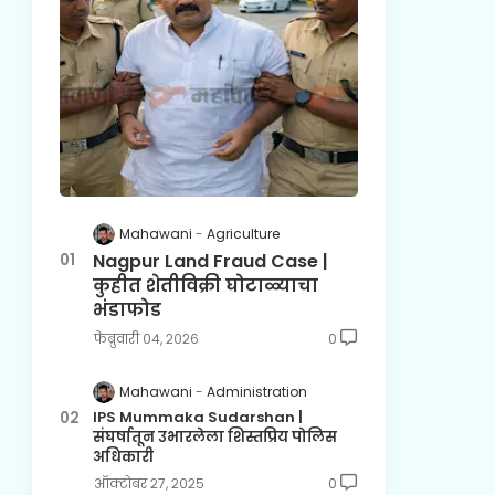
Mahawani
Agriculture
Nagpur Land Fraud Case |
कुहीत शेतीविक्री घोटाळ्याचा
भंडाफोड
फेब्रुवारी ०४, २०२६
0
Mahawani
Administration
IPS Mummaka Sudarshan |
संघर्षातून उभारलेला शिस्तप्रिय पोलिस
अधिकारी
ऑक्टोबर २७, २०२५
0