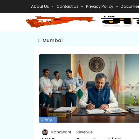
About Us
Contact Us
Privacy Policy
Documen
Mumbai
REVENUE
Mahawani
Revenue