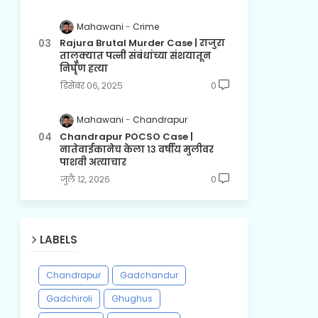
Mahawani
Crime
Rajura Brutal Murder Case | राजुरा
तालुक्यात पत्नी संबंधांच्या संशयातून
निर्घृण हत्या
डिसेंबर ०६, २०२५
0
Mahawani
Chandrapur
Chandrapur POCSO Case |
नातेवाईकानेच केला १३ वर्षीय मुलीवर
पाशवी अत्याचार
जुलै १२, २०२६
0
LABELS
Chandrapur
Gadchandur
Gadchiroli
Ghughus