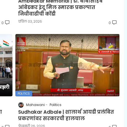
Ambedkar Memorial | डॉ. बाबासाहेब
आंबेडकर इंदू मिल स्मारक प्रकल्पात
निधीवाढीची कोंडी
एप्रिल ०३, २०२६
0
0
POLITICS
Mahawani
Politics
ा
Sudhakar Adbale | शालार्थ आयडी प्रलंबित
प्रकरणांवर सरकारची हालचाल
फेब्रुवारी २६, २०२६