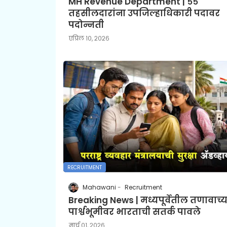
MH Revenue Department | ५५
तहसीलदारांना उपजिल्हाधिकारी पदावर
पदोन्नती
एप्रिल १०, २०२६
RECRUITMENT
Mahawani
Recruitment
Breaking News | मध्यपूर्वेतील तणावाच्य
पार्श्वभूमीवर भारताची सतर्क पावले
मार्च ०१, २०२६