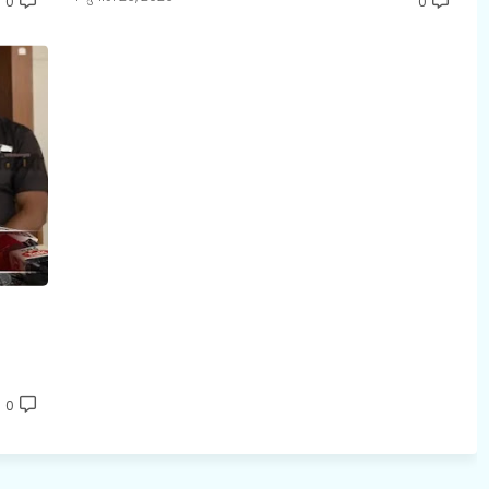
0
0
0