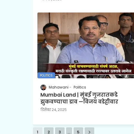
POLITICS
Mahawani
Politics
Mumbai Land | मुंबई गुजरातकडे
झुकवण्याचा डाव —विजय वडेट्टीवार
डिसेंबर २४, २०२५
...
1
2
3
5