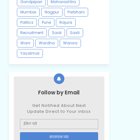
Gondpipari
Maharashtra
Mumbai
Nagpur
Parbhani
Politics
Pune
Rajura
Recruitment
Saoli
Sasti
Wani
Wardha
Warora
Yavatmal
Follow by Email
Get Notified About Next
Update Direct to Your inbox