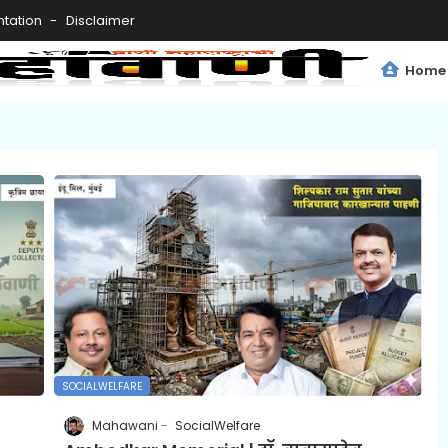
tation
Disclaimer
Home
SOCIALWELFARE
Mahawani
SocialWelfare