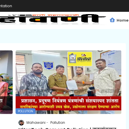
tation
Home
POLLUTION
Mahawani
Pollution