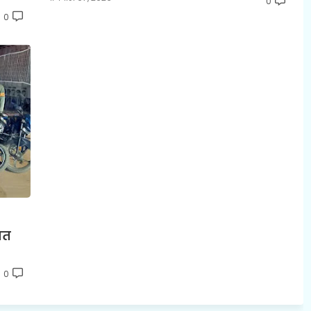
0
0
ात
0