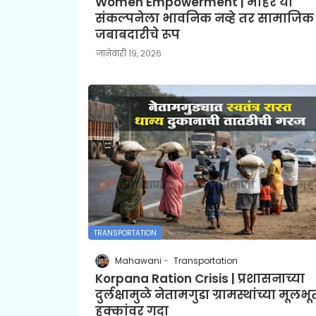
Women Empowerment | माहेर या
संकल्पनेला भावनिक नव्हे तर सामाजिक
जबाबदारीचे रूप
जानेवारी १९, २०२६
TRANSPORTATION
Mahawani
Transportation
Korpana Ration Crisis | प्रशासनाच्या
दुर्लक्षामुळे नेतामगुडा ग्रामस्थांच्या मूलभू
हक्कांवर गदा