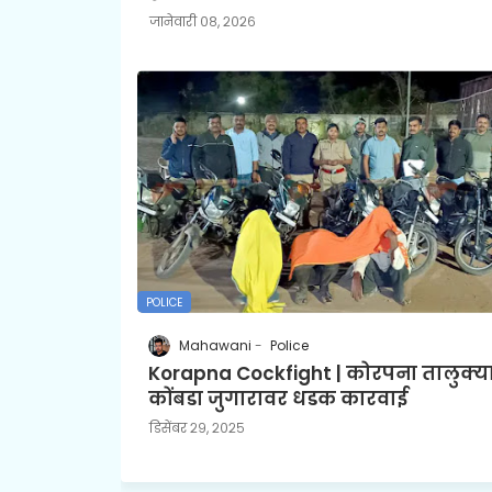
जानेवारी ०८, २०२६
POLICE
Mahawani
Police
Korapna Cockfight | कोरपना तालुक्य
कोंबडा जुगारावर धडक कारवाई
डिसेंबर २९, २०२५