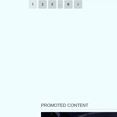
...
1
2
3
8