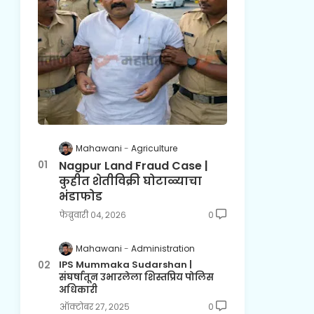
Mahawani
Agriculture
Nagpur Land Fraud Case |
कुहीत शेतीविक्री घोटाळ्याचा
भंडाफोड
फेब्रुवारी ०४, २०२६
0
Mahawani
Administration
IPS Mummaka Sudarshan |
संघर्षातून उभारलेला शिस्तप्रिय पोलिस
अधिकारी
ऑक्टोबर २७, २०२५
0