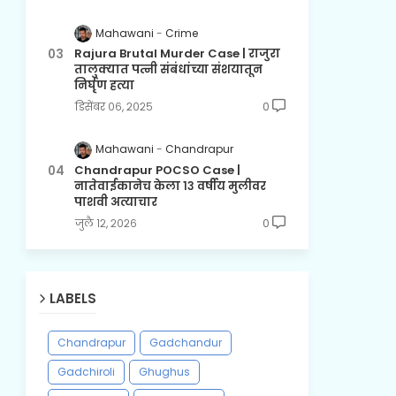
Mahawani
Crime
Rajura Brutal Murder Case | राजुरा
तालुक्यात पत्नी संबंधांच्या संशयातून
निर्घृण हत्या
डिसेंबर ०६, २०२५
0
Mahawani
Chandrapur
Chandrapur POCSO Case |
नातेवाईकानेच केला १३ वर्षीय मुलीवर
पाशवी अत्याचार
जुलै १२, २०२६
0
LABELS
Chandrapur
Gadchandur
Gadchiroli
Ghughus