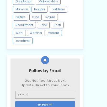
Gondpipari
Maharashtra
Mumbai
Nagpur
Parbhani
Politics
Pune
Rajura
Recruitment
Saoli
Sasti
Wani
Wardha
Warora
Yavatmal
Follow by Email
Get Notified About Next
Update Direct to Your inbox