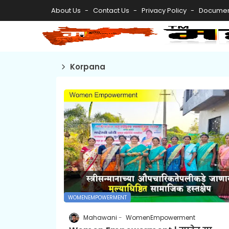
About Us
Contact Us
Privacy Policy
Documen
Korpana
WOMENEMPOWERMENT
Mahawani
WomenEmpowerment