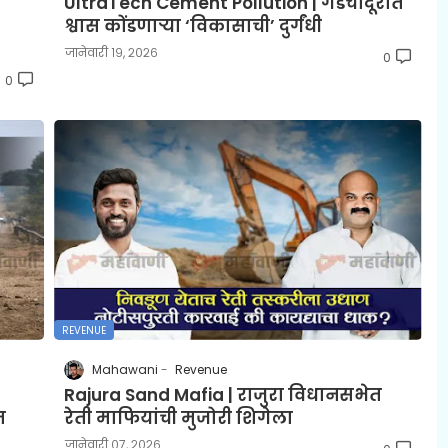
UltraTech Cement Pollution | गडचांदूरात
श्वास कोंडणाऱ्या ‘विकासाची’ दुर्गंधी
जानेवारी १९, २०२६
0
0
REVENUE
Mahawani
Revenue
Rajura Sand Mafia | राजुरा विधानसभेत
त
रेती माफियांची मुजोरी शिगेला
जानेवारी ०७, २०२६