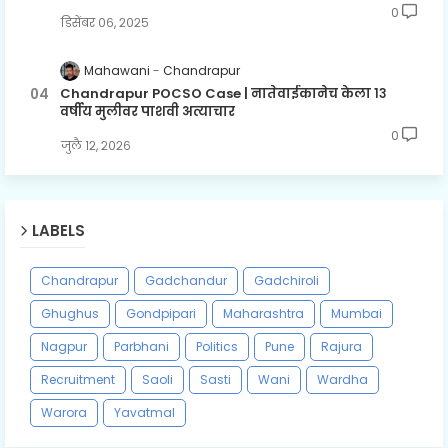
0
डिसेंबर ०६, २०२५
Mahawani
Chandrapur
Chandrapur POCSO Case | नातेवाईकानेच केला १३
वर्षीय मुलीवर पाशवी अत्याचार
0
जुलै १२, २०२६
LABELS
Chandrapur
Gadchandur
Gadchiroli
Ghughus
Gondpipari
Maharashtra
Mumbai
Nagpur
Parbhani
Politics
Pune
Rajura
Recruitment
Saoli
Sasti
Wani
Wardha
Warora
Yavatmal