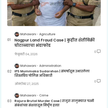
Mahawani
Agriculture
Nagpur Land Fraud Case | कुहीत शेतीविक्री
घोटाळ्याचा भंडाफोड
0
फेब्रुवारी ०४, २०२६
Mahawani
Administration
IPS Mummaka Sudarshan | संघर्षातून उभारलेला
शिस्तप्रिय पोलिस अधिकारी
0
ऑक्टोबर २७, २०२५
Mahawani
Crime
Rajura Brutal Murder Case | राजुरा तालुक्यात पत्नी
संबंधांच्या संशयातून निर्घृण हत्या