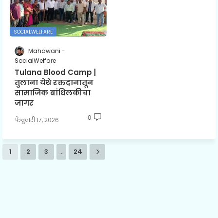
SOCIALWELFARE
Mahawani
SocialWelfare
Tulana Blood Camp |
तुलाना येथे रक्तदानातून
सामाजिक बांधिलकीचा
जागर
0
फेब्रुवारी १७, २०२६
...
1
2
3
24