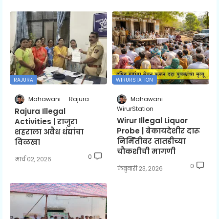
RAJURA
WIRURSTATION
Mahawani
Rajura
Mahawani
WirurStation
Rajura Illegal
Wirur Illegal Liquor
Activities | राजुरा
Probe | बेकायदेशीर दारू
शहराला अवैध धंद्यांचा
निर्मितीवर तातडीच्या
विळखा
चौकशीची मागणी
0
मार्च ०२, २०२६
0
फेब्रुवारी २३, २०२६