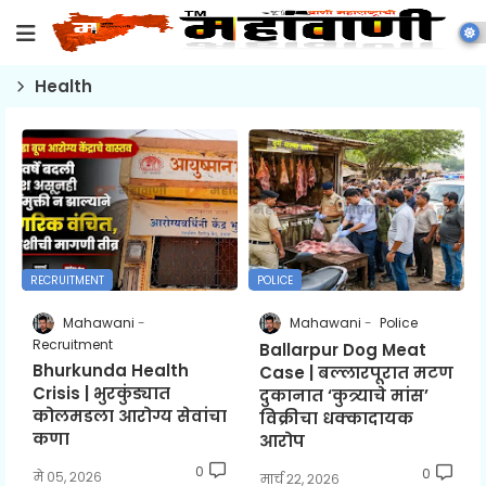
Health
RECRUITMENT
POLICE
Mahawani
Mahawani
Police
Recruitment
Ballarpur Dog Meat
Bhurkunda Health
Case | बल्लारपूरात मटण
Crisis | भुरकुंड्यात
दुकानात ‘कुत्र्याचे मांस’
कोलमडला आरोग्य सेवांचा
विक्रीचा धक्कादायक
कणा
आरोप
0
0
मे ०५, २०२६
मार्च २२, २०२६