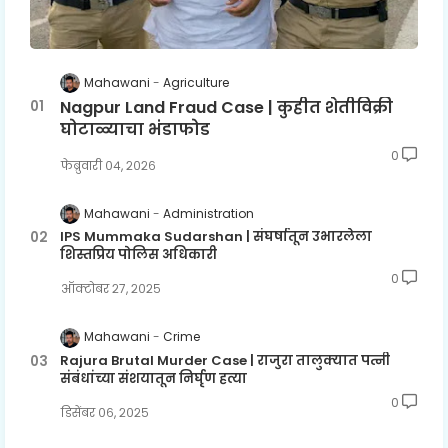
Mahawani
Agriculture
Nagpur Land Fraud Case | कुहीत शेतीविक्री
घोटाळ्याचा भंडाफोड
0
फेब्रुवारी ०४, २०२६
Mahawani
Administration
IPS Mummaka Sudarshan | संघर्षातून उभारलेला
शिस्तप्रिय पोलिस अधिकारी
0
ऑक्टोबर २७, २०२५
Mahawani
Crime
Rajura Brutal Murder Case | राजुरा तालुक्यात पत्नी
संबंधांच्या संशयातून निर्घृण हत्या
0
डिसेंबर ०६, २०२५