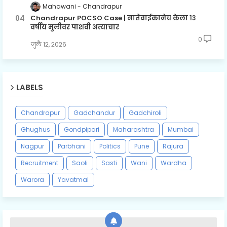
Mahawani
Chandrapur
Chandrapur POCSO Case | नातेवाईकानेच केला १३
वर्षीय मुलीवर पाशवी अत्याचार
0
जुलै १२, २०२६
LABELS
Chandrapur
Gadchandur
Gadchiroli
Ghughus
Gondpipari
Maharashtra
Mumbai
Nagpur
Parbhani
Politics
Pune
Rajura
Recruitment
Saoli
Sasti
Wani
Wardha
Warora
Yavatmal