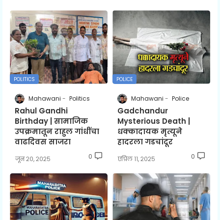
POLITICS
POLICE
Mahawani
Politics
Mahawani
Police
Rahul Gandhi
Gadchandur
Birthday | सामाजिक
Mysterious Death |
उपक्रमातून राहुल गांधींचा
धक्कादायक मृत्यूने
वाढदिवस साजरा
हादरला गडचांदूर
0
0
जून २०, २०२५
एप्रिल ११, २०२५