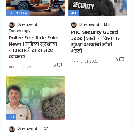
TECHNOLOGY
MUL
Mahawani
Mahawani
Mul
Technology
PHC Security Guard
Police Free Ride Fake
Jobs | आरोग्य विभागात
News | महिला सुरक्षेच्या
सुरक्षा रक्षकांची मोठी
नावाखाली खोटा संदेश
भरती
व्हायरल
0
फेब्रुवारी ०१, २०२५
0
मार्च ०३, २०२५
LCB
Mahawani
LCB