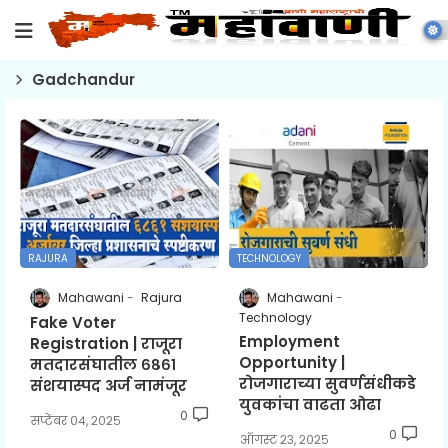
Gadchandur
RAJURA
TECHNOLOGY
Mahawani
Rajura
Mahawani
Technology
Fake Voter
Employment
Registration | राजूरा
Opportunity |
मतदारसंघातील ६८६१
रोजगाराच्या सुवर्णसंधीकडे
संशयास्पद अर्ज नामंजूर
युवकांचा वाढता ओढा
0
सप्टेंबर ०४, २०२५
0
ऑगस्ट २३, २०२५