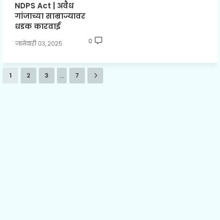
NDPS Act | अवैध
गांजाच्या साम्राज्यावर
धडक कारवाई
0
जानेवारी ०३, २०२५
...
1
2
3
7