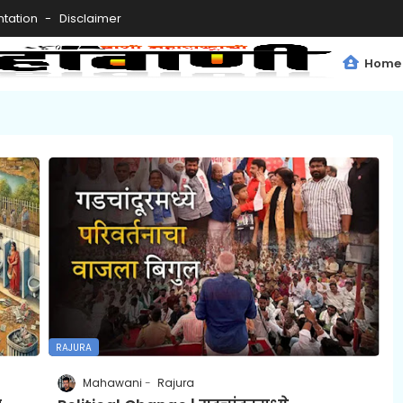
tation
Disclaimer
Home
RAJURA
Mahawani
Rajura