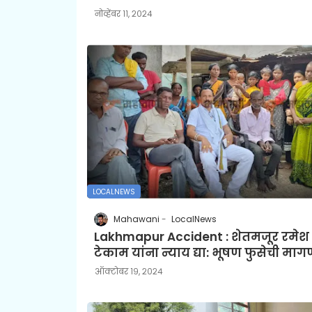
नोव्हेंबर ११, २०२४
LOCALNEWS
Mahawani
LocalNews
Lakhmapur Accident : शेतमजूर रमेश
टेकाम यांना न्याय द्या: भूषण फुसेची माग
ऑक्टोबर १९, २०२४