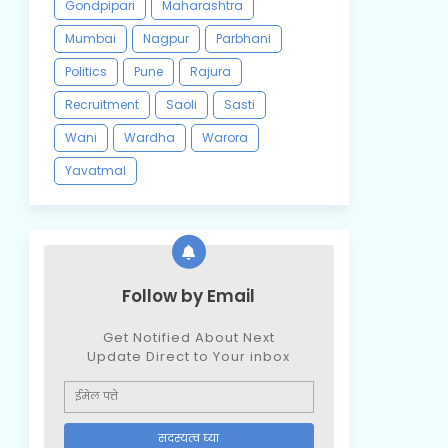
Gondpipari
Maharashtra
Mumbai
Nagpur
Parbhani
Politics
Pune
Rajura
Recruitment
Saoli
Sasti
Wani
Wardha
Warora
Yavatmal
Follow by Email
Get Notified About Next
Update Direct to Your inbox