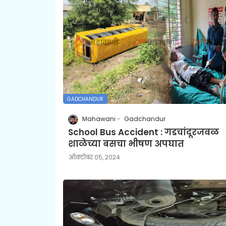
GADCHANDUR
Mahawani
Gadchandur
School Bus Accident : गडचांदूरजवळ
शाळेच्या बसचा भीषण अपघात
ऑक्टोबर ०५, २०२४