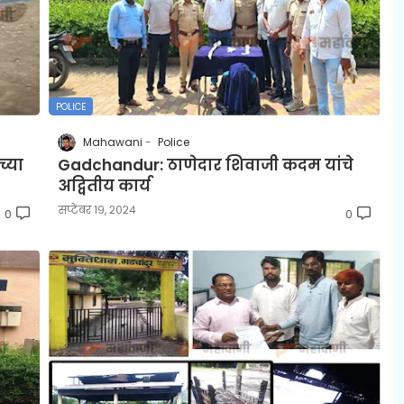
POLICE
Mahawani
Police
्या
Gadchandur: ठाणेदार शिवाजी कदम यांचे
अद्वितीय कार्य
सप्टेंबर १९, २०२४
0
0