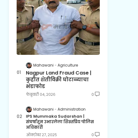
Mahawani
Agriculture
Nagpur Land Fraud Case |
कुहीत शेतीविक्री घोटाळ्याचा
भंडाफोड
फेब्रुवारी ०४, २०२६
0
Mahawani
Administration
IPS Mummaka Sudarshan |
संघर्षातून उभारलेला शिस्तप्रिय पोलिस
अधिकारी
ऑक्टोबर २७, २०२५
0