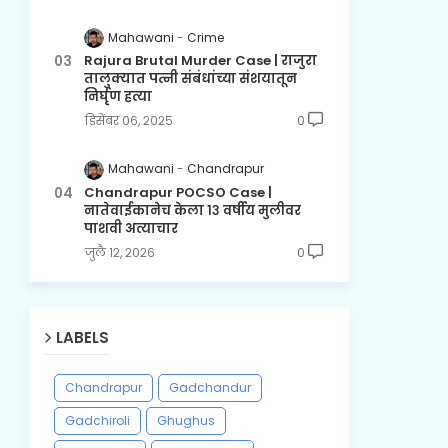
Mahawani
Crime
Rajura Brutal Murder Case | राजुरा
तालुक्यात पत्नी संबंधांच्या संशयातून
निर्घृण हत्या
डिसेंबर ०६, २०२५
0
Mahawani
Chandrapur
Chandrapur POCSO Case |
नातेवाईकानेच केला १३ वर्षीय मुलीवर
पाशवी अत्याचार
जुलै १२, २०२६
0
LABELS
Chandrapur
Gadchandur
Gadchiroli
Ghughus