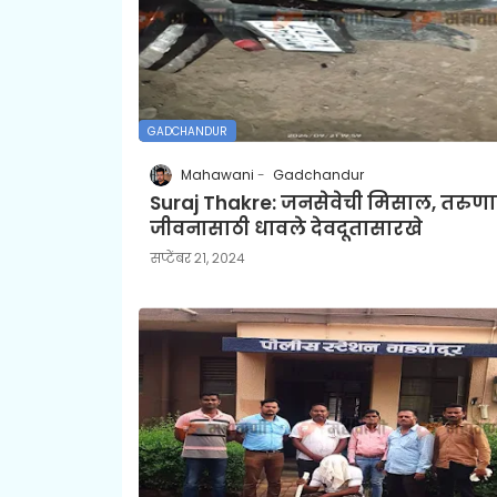
GADCHANDUR
Mahawani
Gadchandur
Suraj Thakre: जनसेवेची मिसाल, तरुणाच
जीवनासाठी धावले देवदूतासारखे
सप्टेंबर २१, २०२४