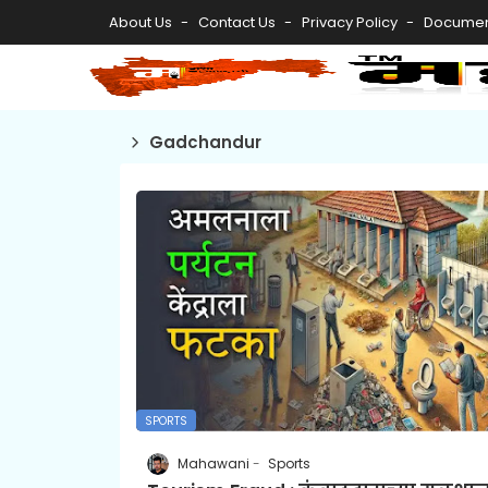
About Us
Contact Us
Privacy Policy
Documen
Gadchandur
SPORTS
Mahawani
Sports