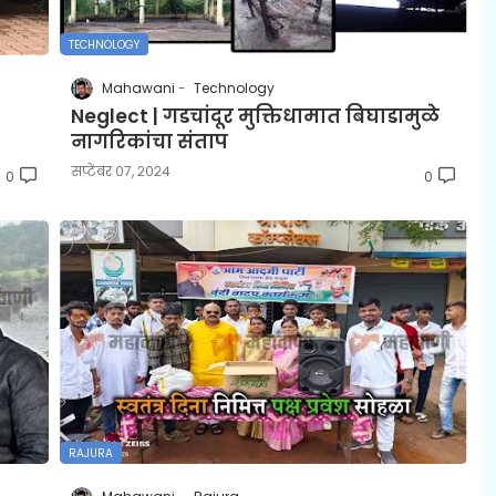
TECHNOLOGY
Mahawani
Technology
Neglect | गडचांदूर मुक्तिधामात बिघाडामुळे
नागरिकांचा संताप
सप्टेंबर ०७, २०२४
0
0
RAJURA