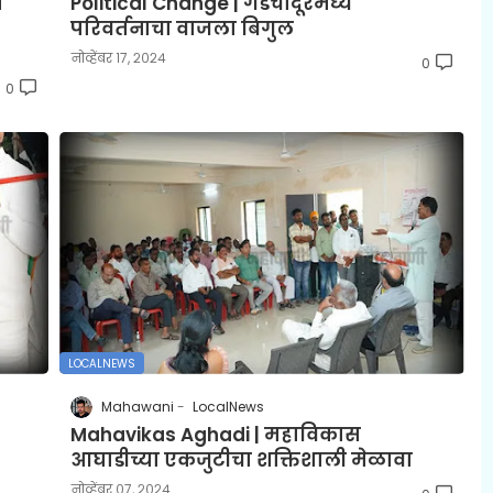
न
Political Change | गडचांदूरमध्ये
परिवर्तनाचा वाजला बिगुल
नोव्हेंबर १७, २०२४
0
0
LOCALNEWS
Mahawani
LocalNews
Mahavikas Aghadi | महाविकास
आघाडीच्या एकजुटीचा शक्तिशाली मेळावा
नोव्हेंबर ०७, २०२४