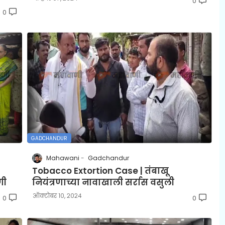
0
0
GADCHANDUR
Mahawani
Gadchandur
Tobacco Extortion Case | तंबाखू
णी
नियंत्रणाच्या नावाखाली सर्रास वसुली
ऑक्टोबर १०, २०२४
0
0