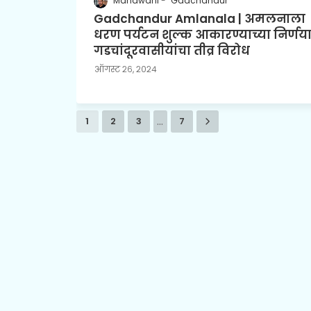
Mahawani
Gadchandur
Gadchandur Amlanala | अमलनाला
धरण पर्यटन शुल्क आकारण्याच्या निर्णय
गडचांदूरवासीयांचा तीव्र विरोध
ऑगस्ट २६, २०२४
...
1
2
3
7