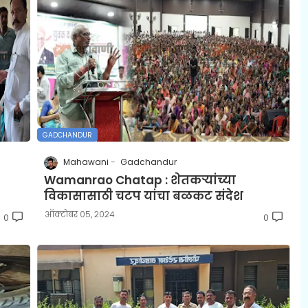
GADCHANDUR
Mahawani
Gadchandur
Wamanrao Chatap : शेतकऱ्यांच्या
विकासासाठी चटप यांचा बळकट संदेश
ऑक्टोबर ०५, २०२४
0
0