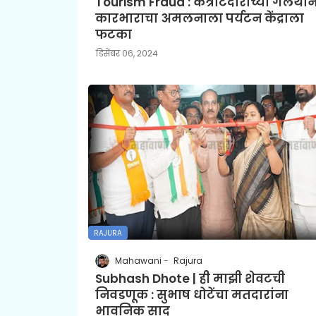
Tourism Fraud : कंत्राटदाराच्या गलथा
कारभाराचा अमलनाला पर्यटन केंद्राला
फटका
डिसेंबर ०६, २०२४
RAJURA
Mahawani
Rajura
Subhash Dhote | ही माझी शेवटची
निवडणूक : सुभाष धोटेंचा मतदारांना
भावनिक साद