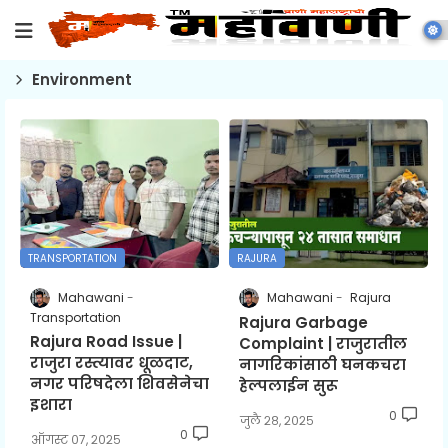
Environment
TRANSPORTATION
RAJURA
Mahawani
Mahawani
Rajura
Transportation
Rajura Garbage
Rajura Road Issue |
Complaint | राजुरातील
राजुरा रस्त्यावर धूळदाट,
नागरिकांसाठी घनकचरा
नगर परिषदेला शिवसेनेचा
हेल्पलाईन सुरू
इशारा
0
जुलै २८, २०२५
0
ऑगस्ट ०७, २०२५