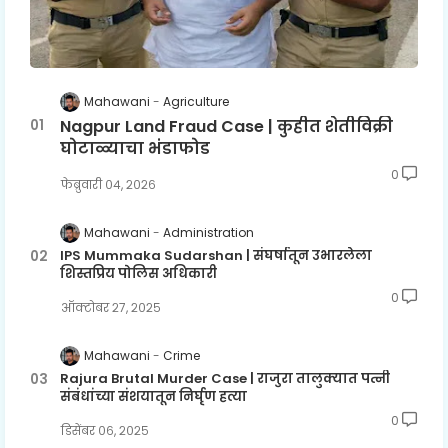
Mahawani
Agriculture
Nagpur Land Fraud Case | कुहीत शेतीविक्री
घोटाळ्याचा भंडाफोड
0
फेब्रुवारी ०४, २०२६
Mahawani
Administration
IPS Mummaka Sudarshan | संघर्षातून उभारलेला
शिस्तप्रिय पोलिस अधिकारी
0
ऑक्टोबर २७, २०२५
Mahawani
Crime
Rajura Brutal Murder Case | राजुरा तालुक्यात पत्नी
संबंधांच्या संशयातून निर्घृण हत्या
0
डिसेंबर ०६, २०२५