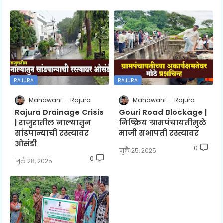
RAJURA
RAJURA
Mahawani
Rajura
Mahawani
Rajura
Rajura Drainage Crisis
Gouri Road Blockage |
| राजुरातील नाल्यातुन
निष्क्रिय ग्रामपंचायतीमुळे
सांडपान्याची रस्त्यावर
माजी सभापती रस्त्यावर
ओसंडी
0
जुलै २५, २०२५
0
जुलै २८, २०२५