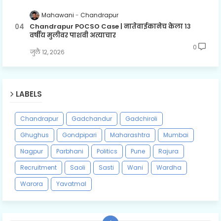
Mahawani
Chandrapur
Chandrapur POCSO Case | नातेवाईकानेच केला १३
वर्षीय मुलीवर पाशवी अत्याचार
0
जुलै १२, २०२६
LABELS
Chandrapur
Gadchandur
Gadchiroli
Ghughus
Gondpipari
Maharashtra
Mumbai
Nagpur
Parbhani
Politics
Pune
Rajura
Recruitment
Saoli
Sasti
Wani
Wardha
Warora
Yavatmal