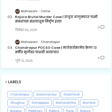
Mahawani
Crime
Rajura Brutal Murder Case | राजुरा तालुक्यात पत्नी
संबंधांच्या संशयातून निर्घृण हत्या
0
डिसेंबर ०६, २०२५
Mahawani
Chandrapur
Chandrapur POCSO Case | नातेवाईकानेच केला १३
वर्षीय मुलीवर पाशवी अत्याचार
0
जुलै १२, २०२६
LABELS
Chandrapur
Gadchandur
Gadchiroli
Ghughus
Gondpipari
Maharashtra
Mumbai
Nagpur
Parbhani
Politics
Pune
Rajura