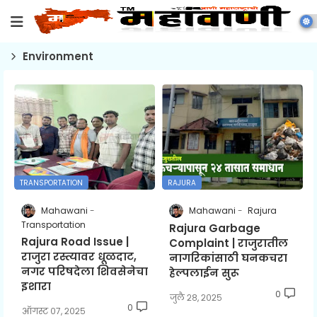
Environment
TRANSPORTATION
RAJURA
Mahawani
Mahawani
Rajura
Transportation
Rajura Garbage
Rajura Road Issue |
Complaint | राजुरातील
राजुरा रस्त्यावर धूळदाट,
नागरिकांसाठी घनकचरा
नगर परिषदेला शिवसेनेचा
हेल्पलाईन सुरू
इशारा
0
जुलै २८, २०२५
0
ऑगस्ट ०७, २०२५