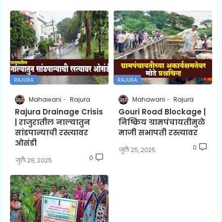
RAJURA
RAJURA
Mahawani
Rajura
Mahawani
Rajura
Rajura Drainage Crisis
Gouri Road Blockage |
| राजुरातील नाल्यातुन
निष्क्रिय ग्रामपंचायतीमुळे
सांडपान्याची रस्त्यावर
माजी सभापती रस्त्यावर
ओसंडी
0
जुलै २५, २०२५
0
जुलै २८, २०२५