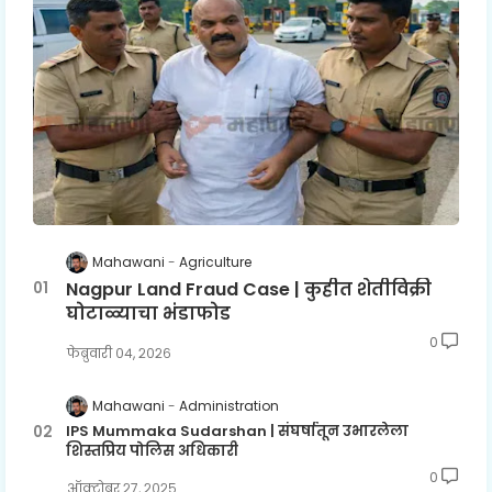
Mahawani
Agriculture
Nagpur Land Fraud Case | कुहीत शेतीविक्री
घोटाळ्याचा भंडाफोड
0
फेब्रुवारी ०४, २०२६
Mahawani
Administration
IPS Mummaka Sudarshan | संघर्षातून उभारलेला
शिस्तप्रिय पोलिस अधिकारी
0
ऑक्टोबर २७, २०२५