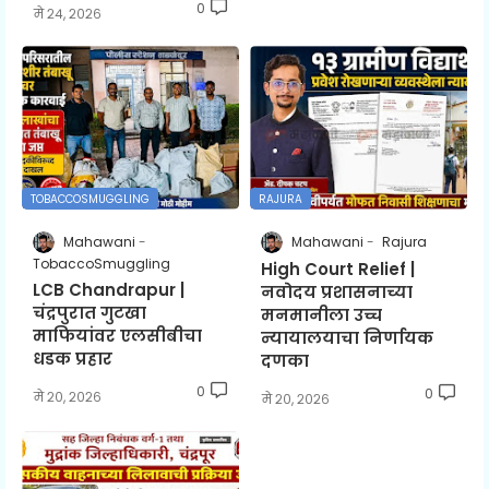
0
मे २४, २०२६
TOBACCOSMUGGLING
RAJURA
Mahawani
Mahawani
Rajura
TobaccoSmuggling
High Court Relief |
LCB Chandrapur |
नवोदय प्रशासनाच्या
चंद्रपुरात गुटखा
मनमानीला उच्च
माफियांवर एलसीबीचा
न्यायालयाचा निर्णायक
धडक प्रहार
दणका
0
0
मे २०, २०२६
मे २०, २०२६