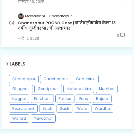
डिसेंबर ०६, २०२५
Mahawani
Chandrapur
Chandrapur POCSO Case | नातेवाईकानेच केला १३
वर्षीय मुलीवर पाशवी अत्याचार
0
जुलै १२, २०२६
LABELS
Chandrapur
Gadchandur
Gadchiroli
Ghughus
Gondpipari
Maharashtra
Mumbai
Nagpur
Parbhani
Politics
Pune
Rajura
Recruitment
Saoli
Sasti
Wani
Wardha
Warora
Yavatmal