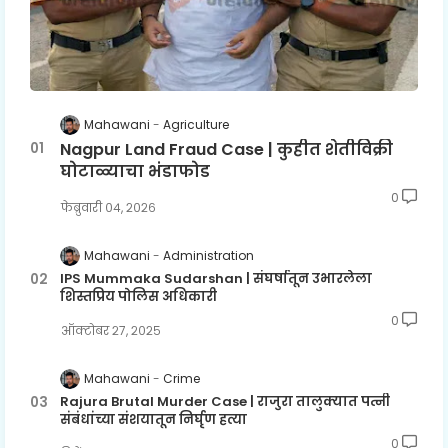
Mahawani
Agriculture
Nagpur Land Fraud Case | कुहीत शेतीविक्री
घोटाळ्याचा भंडाफोड
0
फेब्रुवारी ०४, २०२६
Mahawani
Administration
IPS Mummaka Sudarshan | संघर्षातून उभारलेला
शिस्तप्रिय पोलिस अधिकारी
0
ऑक्टोबर २७, २०२५
Mahawani
Crime
Rajura Brutal Murder Case | राजुरा तालुक्यात पत्नी
संबंधांच्या संशयातून निर्घृण हत्या
0