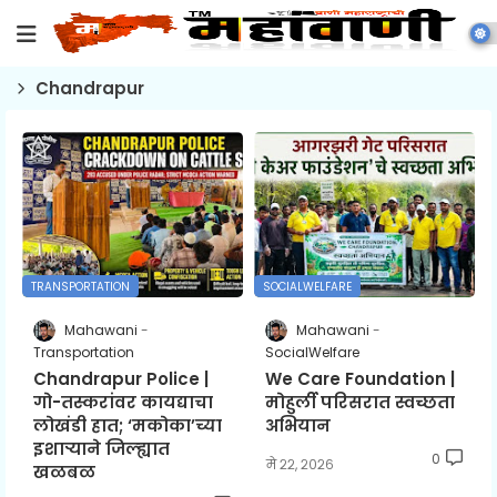
Chandrapur
TRANSPORTATION
SOCIALWELFARE
Mahawani
Mahawani
Transportation
SocialWelfare
Chandrapur Police |
We Care Foundation |
गो-तस्करांवर कायद्याचा
मोहुर्ली परिसरात स्वच्छता
लोखंडी हात; ‘मकोका’च्या
अभियान
इशाऱ्याने जिल्ह्यात
0
मे २२, २०२६
खळबळ