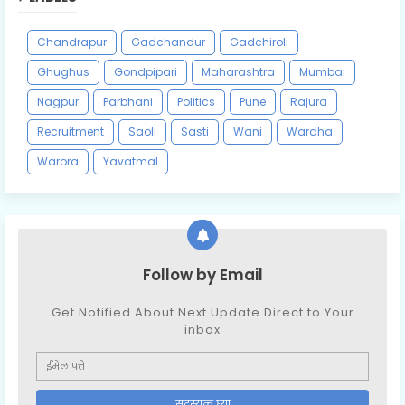
Chandrapur
Gadchandur
Gadchiroli
Ghughus
Gondpipari
Maharashtra
Mumbai
Nagpur
Parbhani
Politics
Pune
Rajura
Recruitment
Saoli
Sasti
Wani
Wardha
Warora
Yavatmal
Follow by Email
Get Notified About Next Update Direct to Your
inbox