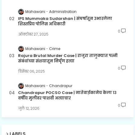
Mahawani
Administration
IPS Mummaka Sudarshan | संघर्षातून उभारलेला
शिस्तप्रिय पोलिस अधिकारी
0
ऑक्टोबर २७, २०२५
Mahawani
Crime
Rajura Brutal Murder Case | राजुरा तालुक्यात पत्नी
संबंधांच्या संशयातून निर्घृण हत्या
0
डिसेंबर ०६, २०२५
Mahawani
Chandrapur
Chandrapur POCSO Case | नातेवाईकानेच केला १३
वर्षीय मुलीवर पाशवी अत्याचार
0
जुलै १२, २०२६
LABELS